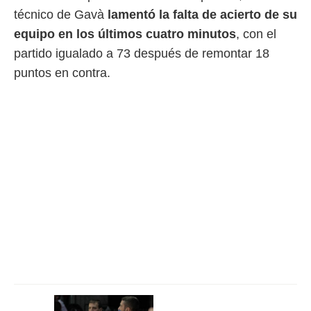
 botón
técnico de Gavà
lamentó la falta de acierto de su
.
equipo en los últimos cuatro minutos
, con el
partido igualado a 73 después de remontar 18
nto,
puntos en contra.
cios
kies,
ores únicos
as similares
nar,
rocesar
onales como
 este sitio
recciones IP
ficadores de
 posible
s
 traten tus
nales en
 interés
go a lo que
nerte. Para
retirar su