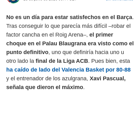
 mismo.
sultar más
No es un día para estar satisfechos en el Barça
.
 en nuestra
 Cookies
y
Tras conseguir lo que parecía más difícil –robar el
ualquier
factor cancha en el Roig Arena–,
el primer
ento
choque en el Palau Blaugrana era visto como el
 botón
punto definitivo
, uno que definiría hacia uno u
ación de
kies
otro lado la
final de la Liga ACB
. Pues bien, esta
 disponible
ha caído de lado del Valencia Basket por 80-88
e nuestra
.
y el entrenador de los azulgrana,
Xavi Pascual,
señala que dieron el máximo
.
IVAMENTE,
as
 a cookies
 no aceptar
ón de
uedes
uestro sitio