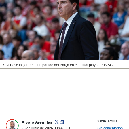
nos permite
ACEPTAR
estra
Y
ara seguir
CONTINUAR
e contenido
stándares
sin coste.
CONFIGURAR
 botón
continuar",
RECHAZAR
der a la
ndo la
 de todas
Xavi Pascual, durante un partido del Barça en el actual playoff.
IMAGO
, ya sean
de nuestros
 nos
 y análisis
tamiento en
b, así como
un perfil
para
ublicidad y
3 min lectura
Alvaro Arenillas
23 de junio de 2026 00:44
CET
Sin comentarios
do en