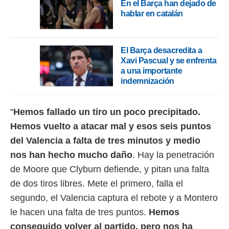
En el Barça han dejado de
ento u
hablar en catalán
 de datos
er momento
ic en
El Barça desacredita a
o en
Xavi Pascual y se enfrenta
a una importante
 Cookies
en
indemnización
eb.
y
"
Hemos fallado un tiro un poco precipitado.
socios
el
Hemos vuelto a atacar mal y esos seis puntos
del Valencia a falta de tres minutos y medio
to de
nos han hecho mucho daño
. Hay la penetración
la
de Moore que Clyburn defiende, y pitan una falta
 en un
de dos tiros libres. Mete el primero, falla el
 y/o acceder
 de datos
segundo, el Valencia captura el rebote y a Montero
ara
le hacen una falta de tres puntos.
Hemos
 anuncios
ar perfiles
conseguido volver al partido, pero nos ha