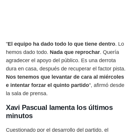
rtivo.com.
o, te
 de que
talarán
e sean
para
"
El equipo ha dado todo lo que tiene dentro
. Lo
a
por el sitio
hemos dado todo.
Nada que reprochar
. Quería
o se
agradecer el apoyo del público. Es una derrota
cookies para
dura en casa, después de recuperar el factor pista.
nto ni para
Nos tenemos que levantar de cara al miércoles
licidad o
e intentar forzar el quinto partido
", afirmó desde
ado, aunque
la sala de prensa.
sualizar
general no
Xavi Pascual lamenta los últimos
ada. Puedes
 instalación
minutos
y acceder a
io web a
ste abono
Cuestionado por el desarrollo del partido, el