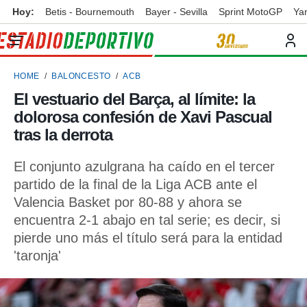
Hoy:
Betis - Bournemouth
Bayer - Sevilla
Sprint MotoGP
Ya
privacidad
o de
ortivo
HOME
BALONCESTO
ACB
ortivo.com)
borado por
El vestuario del Barça, al límite: la
es para
dolorosa confesión de Xavi Pascual
ue la
 que se
tras la derrota
e calidad.
eder a este
El conjunto azulgrana ha caído en el tercer
ediante las
partido de la final de la Liga ACB ante el
opciones:
Valencia Basket por 80-88 y ahora se
ookies y
encuentra 2-1 abajo en tal serie; es decir, si
e forma
pierde uno más el título será para la entidad
'taronja'
d digital
ada, basada
mación
ediante
ecnologías