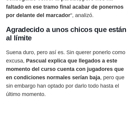
idad
faltado en ese tramo final acabar de ponernos
a, utilizar
a
por delante del marcador
", analizó.
 la
Agradecido a unos chicos que están
da, crear un
personalizar
al límite
o, uso de
a la
Suena duro, pero así es. Sin querer ponerlo como
e contenido
do, medir el
excusa,
Pascual explica que llegados a este
 de la
momento del curso cuenta con jugadores que
medir el
 del
en condiciones normales serían baja
, pero que
 comprender
sin embargo han optado por darlo todo hasta el
 través de
s o a través
último momento.
nación de
edentes de
fuentes,
y mejora de
os, uso de
ados con el
 seleccionar