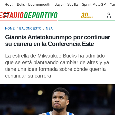
Hoy:
Betis - Bournemouth
Bayer - Sevilla
Sprint MotoGP
Ya
privacidad
o de
ortivo
HOME
BALONCESTO
NBA
ortivo.com)
borado por
Giannis Antetokounmpo por continuar
es para
su carrera en la Conferencia Este
ue la
 que se
e calidad.
La estrella de Milwaukee Bucks ha admitido
eder a este
que se está planteando cambiar de aires y ya
ediante las
tiene una idea formada sobre dónde querría
opciones:
continuar su carrera
ookies y
e forma
d digital
ada, basada
mación
ediante
ecnologías