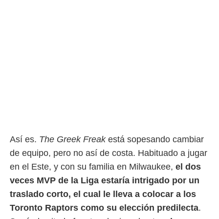
o.
calización
precisa e
ión mediante
, publicidad
dos,
 publicidad
,
ón de
 desarrollo
s.
Así es.
The Greek Freak
está sopesando cambiar
tros 1199
ios
de equipo, pero no así de costa. Habituado a jugar
en el Este, y con su familia en Milwaukee,
el dos
veces MVP de la Liga estaría intrigado por un
traslado corto, el cual le lleva a colocar a los
Toronto Raptors como su elección predilecta
.