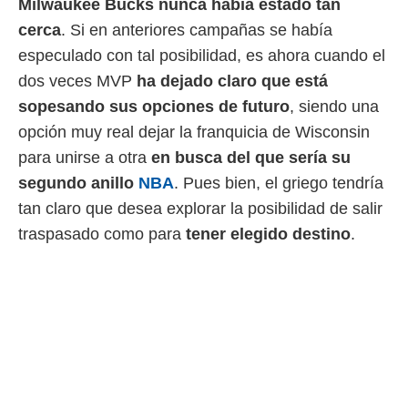
Milwaukee Bucks nunca había estado tan
 mismo.
cerca
. Si en anteriores campañas se había
sultar más
 en nuestra
especulado con tal posibilidad, es ahora cuando el
 Cookies
y
dos veces MVP
ha dejado claro que está
ualquier
sopesando sus opciones de futuro
, siendo una
ento
opción muy real dejar la franquicia de Wisconsin
 botón
ación de
para unirse a otra
en busca del que sería su
kies
segundo anillo
NBA
. Pues bien, el griego tendría
 disponible
tan claro que desea explorar la posibilidad de salir
e nuestra
.
traspasado como para
tener elegido destino
.
IVAMENTE,
as
 a cookies
 no aceptar
ón de
uedes
uestro sitio