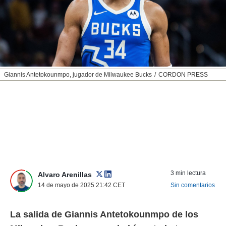
nos permite
ACEPTAR
estra
Y
ara seguir
CONTINUAR
e contenido
stándares
sin coste.
CONFIGURAR
 botón
Giannis Antetokounmpo, jugador de Milwaukee Bucks
CORDON PRESS
continuar",
RECHAZAR
der a la
ndo la
 de todas
, ya sean
de nuestros
 nos
 y análisis
tamiento en
3 min lectura
Alvaro Arenillas
b, así como
14 de mayo de 2025 21:42
CET
Sin comentarios
un perfil
para
ublicidad y
La salida de Giannis Antetokounmpo de los
do en