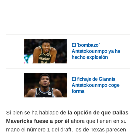
rtivo.com.
o, te
 de que
talarán
e sean
para
El 'bombazo'
a
Antetokounmpo ya ha
por el sitio
hecho explosión
o se
cookies para
nto ni para
El fichaje de Giannis
licidad o
Antetokounmpo coge
forma
ado, aunque
sualizar
general no
ada. Puedes
Si bien se ha hablado de
la opción de que Dallas
 instalación
Mavericks fuese a por él
ahora que tienen en su
y acceder a
io web a
mano el número 1 del draft, los de Texas parecen
ste abono