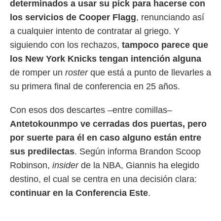
determinados a usar su pick para hacerse con
 botón
.
los servicios de Cooper Flagg
, renunciando así
a cualquier intento de contratar al griego. Y
nto,
siguiendo con los rechazos,
tampoco parece que
cios
los New York Knicks tengan intención alguna
kies,
de romper un
roster
que está a punto de llevarles a
ores únicos
as similares
su primera final de conferencia en 25 años.
nar,
rocesar
Con esos dos descartes –entre comillas–
onales como
 este sitio
Antetokounmpo ve cerradas dos puertas, pero
recciones IP
por suerte para él en caso alguno están entre
ficadores de
 posible
sus predilectas
. Según informa Brandon Scoop
s
Robinson,
insider
de la NBA, Giannis ha elegido
 traten tus
nales en
destino, el cual se centra en una decisión clara:
 interés
continuar en la Conferencia Este
.
go a lo que
nerte. Para
retirar su