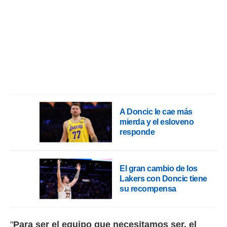
rtivo.com.
o, te
 de que
talarán
e sean
para
a
por el sitio
o se
cookies para
A Doncic le cae más
mierda y el esloveno
nto ni para
responde
licidad o
ado, aunque
sualizar
El gran cambio de los
general no
Lakers con Doncic tiene
ada. Puedes
su recompensa
 instalación
y acceder a
io web a
ste abono
"
Para ser el equipo que necesitamos ser, el