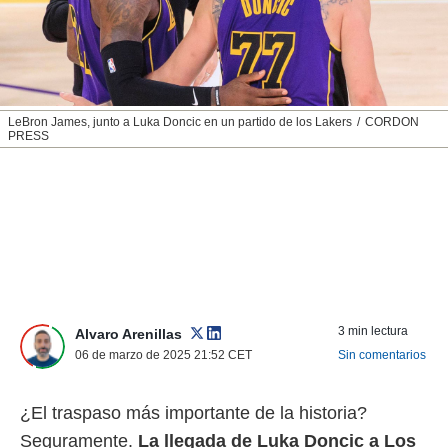
nos permite
ACEPTAR
estra
Y
ara seguir
CONTINUAR
e contenido
stándares
sin coste.
CONFIGURAR
LeBron James, junto a Luka Doncic en un partido de los Lakers
CORDON
PRESS
 botón
continuar",
RECHAZAR
der a la
ndo la
 de todas
, ya sean
de nuestros
 nos
 y análisis
3 min lectura
tamiento en
Alvaro Arenillas
b, así como
06 de marzo de 2025 21:52
CET
Sin comentarios
un perfil
para
ublicidad y
¿El traspaso más importante de la historia?
Seguramente.
La llegada de Luka Doncic a Los
do en