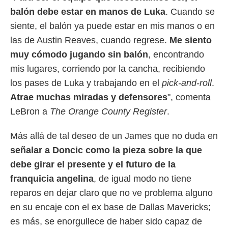
 botón
balón debe estar en manos de Luka
. Cuando se
.
siente, el balón ya puede estar en mis manos o en
nto,
las de Austin Reaves, cuando regrese.
Me siento
muy cómodo jugando sin balón
, encontrando
cios
kies,
mis lugares, corriendo por la cancha, recibiendo
ores únicos
los pases de Luka y trabajando en el
pick-and-roll
.
as similares
Atrae muchas miradas y defensores
", comenta
nar,
rocesar
LeBron a
The Orange County Register
.
onales como
 este sitio
Más allá de tal deseo de un James que no duda en
recciones IP
ficadores de
señalar a Doncic como la pieza sobre la que
 posible
debe girar el presente y el futuro de la
s
 traten tus
franquicia angelina
, de igual modo no tiene
nales en
reparos en dejar claro que no ve problema alguno
 interés
go a lo que
en su encaje con el ex base de Dallas Mavericks;
nerte. Para
es más, se enorgullece de haber sido capaz de
retirar su