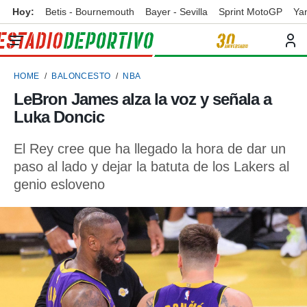
Hoy:
Betis - Bournemouth
Bayer - Sevilla
Sprint MotoGP
Ya
privacidad
o de
ortivo
HOME
BALONCESTO
NBA
ortivo.com)
borado por
LeBron James alza la voz y señala a
es para
Luka Doncic
ue la
 que se
e calidad.
El Rey cree que ha llegado la hora de dar un
eder a este
paso al lado y dejar la batuta de los Lakers al
ediante las
genio esloveno
opciones:
ookies y
e forma
d digital
ada, basada
mación
ediante
ecnologías