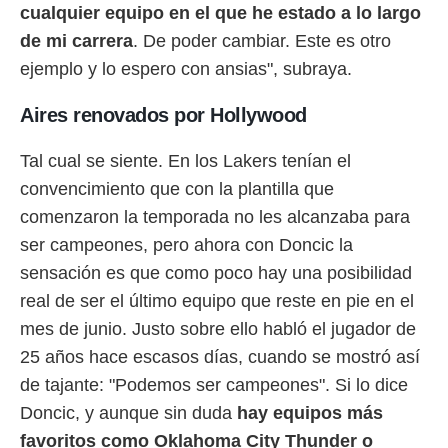
cualquier equipo en el que he estado a lo largo
o.
de mi carrera
. De poder cambiar. Este es otro
calización
precisa e
ejemplo y lo espero con ansias", subraya.
ión mediante
Aires renovados por Hollywood
, publicidad
dos,
Tal cual se siente. En los Lakers tenían el
 publicidad
convencimiento que con la plantilla que
,
comenzaron la temporada no les alcanzaba para
ón de
 desarrollo
ser campeones, pero ahora con Doncic la
s.
sensación es que como poco hay una posibilidad
tros 1199
real de ser el último equipo que reste en pie en el
ios
mes de junio. Justo sobre ello habló el jugador de
25 años hace escasos días, cuando se mostró así
de tajante: "Podemos ser campeones". Si lo dice
Doncic, y aunque sin duda
hay equipos más
favoritos como Oklahoma City Thunder o