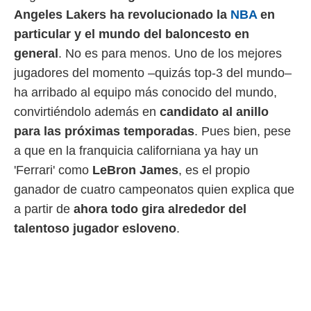
 mismo.
Angeles Lakers ha revolucionado la
NBA
en
sultar más
particular y el mundo del baloncesto en
 en nuestra
general
. No es para menos. Uno de los mejores
 Cookies
y
ualquier
jugadores del momento –quizás top-3 del mundo–
ha arribado al equipo más conocido del mundo,
ento
 botón
convirtiéndolo además en
candidato al anillo
ación de
para las próximas temporadas
. Pues bien, pese
kies
 disponible
a que en la franquicia californiana ya hay un
e nuestra
'Ferrari' como
LeBron James
, es el propio
.
ganador de cuatro campeonatos quien explica que
IVAMENTE,
a partir de
ahora todo gira alrededor del
talentoso jugador esloveno
.
as
 a cookies
 no aceptar
ón de
uedes
uestro sitio