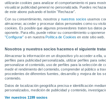
utilizarán cookies para analizar el comportamiento ni para most
visualizar publicidad general no personalizada. Puedes rechazar
de este abono pulsando el botón "Rechazar".
Sin LeBron James y varias ba
doble presión y a un marcaje 
Con su consentimiento, nosotros y
nuestros socios
usamos cooki
almacenar, acceder y procesar datos personales como su visita e
Nets, los Lakers perdieron
cookies. Es posible que algunos proveedores traten tus datos pe
oponerte. Para ello, puede retirar su consentimiento u oponerse
"Configurar"
o en nuestra
Política de Cookies
en este sitio web.
Nosotros y nuestros socios hacemos el siguiente trata
Almacenar la información en un dispositivo y/o acceder a ella, 
perfiles para publicidad personalizada, utilizar perfiles para sele
personalizar el contenido, uso de perfiles para la selección de c
medir el rendimiento del contenido, comprender al público a tra
procedentes de diferentes fuentes, desarrollo y mejora de los se
contenido.
Datos de localización geográfica precisa e identificación mediant
personalizados, medición de publicidad y contenido, investigació
Ver nuestros 1199 socios