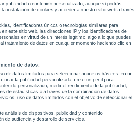
Sel
rar publicidad o contenido personalizado, aunque sí podrás
UEFA Champions League
 la instalación de cookies y acceder a nuestro sitio web a través
Can
jas más, el esloveno fue sometido a una
Resultados
Clasificacion
Fút
muy duro y, pese a su triple doble ante los
es, identificadores únicos o tecnologías similares para
UEFA Europa League
n este sitio web, las direcciones IP y los identificadores de
1ª 
Resultados
Clasificacion
rsonales en virtud de un interés legítimo, algo a lo que puedes
 al tratamiento de datos en cualquier momento haciendo clic en
miento de datos:
uso de datos limitados para seleccionar anuncios básicos, crear
ccionar la publicidad personalizada, crear un perfil para
ontenido personalizado, medir el rendimiento de la publicidad,
vés de estadísticas o a través de la combinación de datos
rvicios, uso de datos limitados con el objetivo de seleccionar el
e análisis de dispositivos, publicidad y contenido
n de audiencia y desarrollo de servicios.