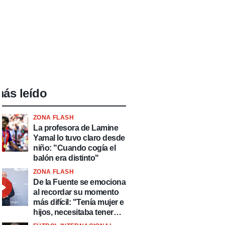
ás leído
ZONA FLASH
La profesora de Lamine
Yamal lo tuvo claro desde
niño: "Cuando cogía el
balón era distinto"
ZONA FLASH
De la Fuente se emociona
al recordar su momento
más difícil: "Tenía mujer e
hijos, necesitaba tener
ingresos y volver al