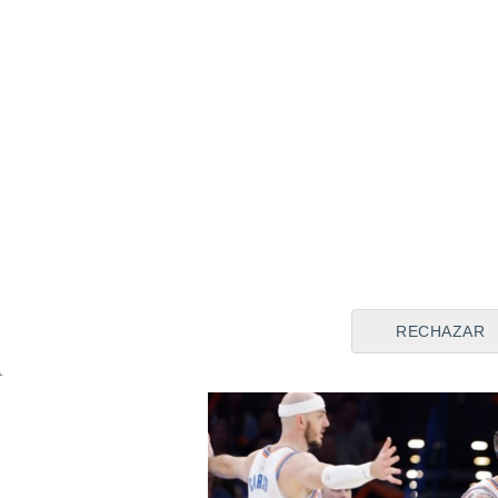
partido. Tengo que seguir ju
mentir...", señaló Doncic, mu
Brooklyn.
Jokic y sus Nuggets se ve
La derrota de los Lakers f
se jugaron en esta jornada
Oklahoma City Thunder-De
Conferencia Oeste. En él, l
derrota previa con un triunf
RECHAZAR
asistencias de
Nikola Jokic