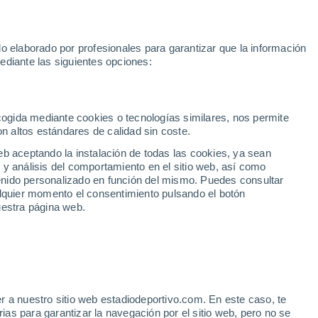
Mundial 2030
Lamine Yamal
Luis de la Fuente
Rodri
Rafa
o elaborado por profesionales para garantizar que la información
Fútbol
Motor
Tenis
Baloncest
ediante las siguientes opciones:
Motociclismo
ACB
Portadas
Laliga Hypermotion
Juegos Olímpicos
UEF
Tem
MotoGP
Resultados
Clasificación
Res
Dep
Euroliga
Opinión
Juegos Olímpicos de Invierno
AD Ceuta
Albacete
Cop
ecogida mediante cookies o tecnologías similares, nos permite
on altos estándares de calidad sin coste.
Burgos
Cádiz CF
Res
eb aceptando la instalación de todas las cookies, ya sean
CD Castellón
Celta Fortuna
Mun
 y análisis del comportamiento en el sitio web, así como
Córdoba CF
Eibar
Res
ntenido personalizado en función del mismo. Puedes consultar
alquier momento el consentimiento pulsando el botón
CD Eldense
FC Andorra
Fút
uestra página web.
Girona
Granada CF
Pre
Las Palmas
Leganés
Ser
Mallorca
Oviedo
Fic
Real Sociedad B
Real Valladolid
Sel
Sabadell
Real Sporting
r a nuestro sitio web estadiodeportivo.com. En este caso, te
Mun
uka Doncic ya es oficial
as para garantizar la navegación por el sitio web, pero no se
Tenerife
UD Almería