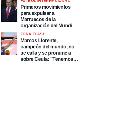
FÚTBOL INTERNACIONAL
fútbol"
Primeros movimientos
para expulsar a
Marruecos de la
organización del Mundial
2030
ZONA FLASH
Marcos Llorente,
campeón del mundo, no
se calla y se pronuncia
sobre Ceuta: "Tenemos
que defender nuestro
país de delincuentes"