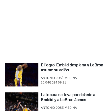
a, utilizar
a
 la
da, crear un
personalizar
o, uso de
a la
e contenido
do, medir el
 de la
medir el
 del
 comprender
El 'ogro' Embiid despierta y LeBron
 través de
asume su adiós
s o a través
ANTONIO JOSÉ MEDINA
nación de
26/04/2024 09:31
edentes de
fuentes,
y mejora de
La locura se lleva por delante a
os, uso de
Embiid y a LeBron James
ados con el
 seleccionar
ANTONIO JOSÉ MEDINA