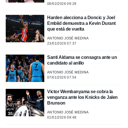
08/02/2026 09:29
rtivo.com.
o, te
Harden alecciona a Doncic y Joel
 de que
Embiid demuestra a Kevin Durant
talarán
que está de vuelta
e sean
para
ANTONIO JOSÉ MEDINA
a
23/01/2026 07:37
por el sitio
o se
cookies para
Santi Aldama se consagra ante un
candidato al anillo
nto ni para
licidad o
ANTONIO JOSÉ MEDINA
07/01/2026 07:54
ado, aunque
sualizar
Victor Wembanyama se cobra la
general no
venganza ante los Knicks de Jalen
ada. Puedes
Brunson
 instalación
y acceder a
ANTONIO JOSÉ MEDINA
io web a
01/01/2026 09:48
ste abono
 botón