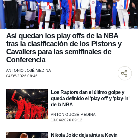
nos permite
ACEPTAR
estra
Y
ara seguir
CONTINUAR
e contenido
stándares
sin coste.
CONFIGURAR
Así quedan los play offs de la NBA
 botón
tras la clasificación de los Pistons y
continuar",
RECHAZAR
Cavaliers para las semifinales de
der a la
Conferencia
ndo la
 de todas
, ya sean
ANTONIO JOSÉ MEDINA
de nuestros
04/05/2026 08:46
 nos
Los Raptors dan el último golpe y
 y análisis
queda definido el 'play off' y 'play-in'
tamiento en
de la NBA
b, así como
un perfil
ANTONIO JOSÉ MEDINA
para
13/04/2026 09:12
ublicidad y
do en
Nikola Jokic deja atrás a Kevin