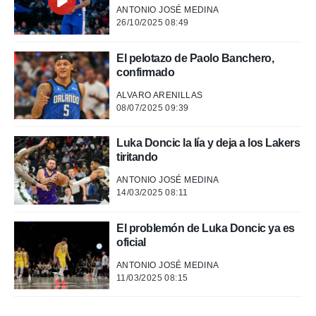
ANTONIO JOSÉ MEDINA
26/10/2025 08:49
 de datos
er momento
ic en
El pelotazo de Paolo Banchero,
o en
confirmado
 Cookies
en
ALVARO ARENILLAS
eb.
08/07/2025 09:39
y
Luka Doncic la lía y deja a los Lakers
socios
tiritando
el
ANTONIO JOSÉ MEDINA
to de
14/03/2025 08:11
la
El problemón de Luka Doncic ya es
 en un
oficial
 y/o acceder
 de datos
ANTONIO JOSÉ MEDINA
ara
11/03/2025 08:15
 anuncios
ar perfiles
idad