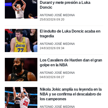
 mismo.
Durant y mete presión a Luka
sultar más
Doncic
 en nuestra
ANTONIO JOSÉ MEDINA
 Cookies
y
25/03/2026 09:20
ualquier
ento
El indulto de Luka Doncic acaba en
 botón
tragedia
ación de
kies
ANTONIO JOSÉ MEDINA
 disponible
24/03/2026 09:34
e nuestra
.
Los Cavaliers de Harden dan el gran
golpe en la NBA
IVAMENTE,
ANTONIO JOSÉ MEDINA
04/03/2026 08:27
as
 a cookies
Nikola Jokic amplía su leyenda en la
 no aceptar
NBA y se confirma el descalabro de
ón de
los campeones
uedes
uestro sitio
ANTONIO JOSÉ MEDINA