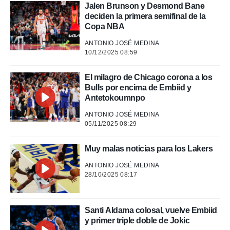
Jalen Brunson y Desmond Bane
.
deciden la primera semifinal de la
Copa NBA
nto,
ANTONIO JOSÉ MEDINA
cios
10/12/2025 08:59
kies,
ores únicos
El milagro de Chicago corona a los
as similares
Bulls por encima de Embiid y
nar,
Antetokoumnpo
rocesar
onales como
ANTONIO JOSÉ MEDINA
 este sitio
05/11/2025 08:29
recciones IP
ficadores de
Muy malas noticias para los Lakers
 posible
s
ANTONIO JOSÉ MEDINA
 traten tus
28/10/2025 08:17
nales en
 interés
go a lo que
nerte. Para
Santi Aldama colosal, vuelve Embiid
retirar su
y primer triple doble de Jokic
ento u