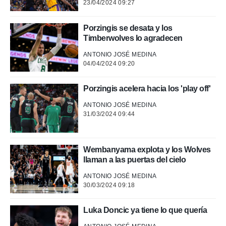
o.
23/04/2024 09:27
calización
precisa e
Porzingis se desata y los
ión mediante
Timberwolves lo agradecen
ANTONIO JOSÉ MEDINA
, publicidad
04/04/2024 09:20
dos,
 publicidad
Porzingis acelera hacia los 'play off'
,
ón de
ANTONIO JOSÉ MEDINA
 desarrollo
31/03/2024 09:44
s.
tros 1199
ios
Wembanyama explota y los Wolves
llaman a las puertas del cielo
ANTONIO JOSÉ MEDINA
30/03/2024 09:18
Luka Doncic ya tiene lo que quería