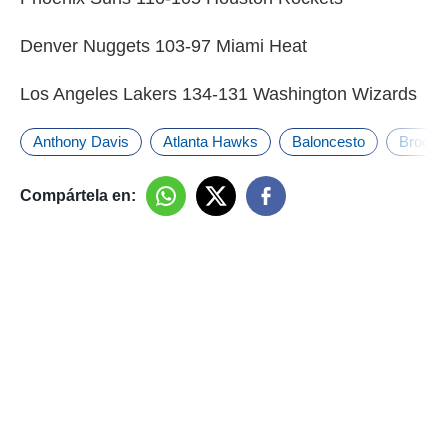
Denver Nuggets 103-97 Miami Heat
Los Angeles Lakers 134-131 Washington Wizards
Anthony Davis
Atlanta Hawks
Baloncesto
Brookl
Compártela en: