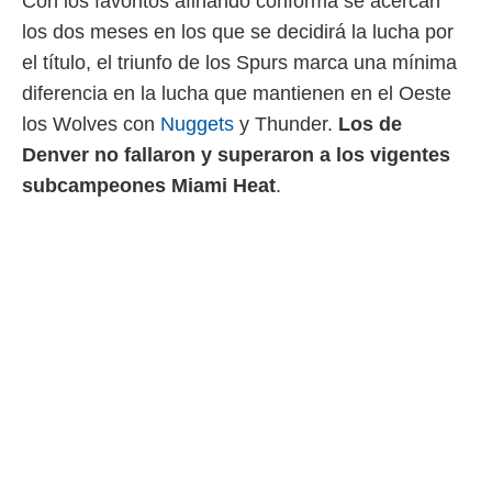
Con los favoritos afinando conforma se acercan
 botón
.
los dos meses en los que se decidirá la lucha por
el título, el triunfo de los Spurs marca una mínima
nto,
diferencia en la lucha que mantienen en el Oeste
los Wolves con
Nuggets
y Thunder.
Los de
cios
kies,
Denver no fallaron y superaron a los vigentes
ores únicos
subcampeones Miami Heat
.
as similares
nar,
rocesar
onales como
 este sitio
recciones IP
ficadores de
 posible
s
 traten tus
nales en
 interés
go a lo que
nerte. Para
retirar su