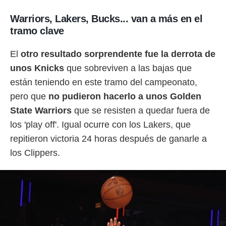
ento u
Warriors, Lakers, Bucks... van a más en el
 de datos
tramo clave
er momento
ic en
o en
El
otro resultado sorprendente fue la derrota de
unos Knicks
que sobreviven a las bajas que
 Cookies
en
eb.
están teniendo en este tramo del campeonato,
pero que
no pudieron hacerlo a unos Golden
y
State Warriors
que se resisten a quedar fuera de
socios
el
los 'play off'. Igual ocurre con los Lakers, que
repitieron victoria 24 horas después de ganarle a
to de
los Clippers.
la
 en un
 y/o acceder
 de datos
ara
 anuncios
ar perfiles