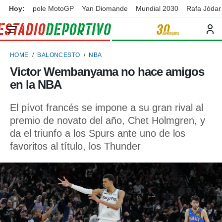
Hoy:
pole MotoGP
Yan Diomande
Mundial 2030
Rafa Jódar
privacidad
o de
ortivo
HOME
BALONCESTO
NBA
ortivo.com)
borado por
Victor Wembanyama no hace amigos
es para
en la NBA
ue la
 que se
e calidad.
El pívot francés se impone a su gran rival al
eder a este
premio de novato del año, Chet Holmgren, y
ediante las
da el triunfo a los Spurs ante uno de los
opciones:
favoritos al título, los Thunder
ookies y
e forma
d digital
ada, basada
mación
ediante
ecnologías