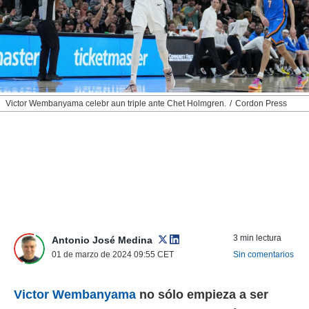
nos permite
ACEPTAR
estra
Y
ara seguir
CONTINUAR
e contenido
stándares
sin coste.
CONFIGURAR
 botón
Victor Wembanyama celebr aun triple ante Chet Holmgren.
Cordon Press
continuar",
RECHAZAR
der a la
ndo la
 de todas
, ya sean
de nuestros
 nos
 y análisis
tamiento en
3 min lectura
Antonio José Medina
b, así como
01 de marzo de 2024 09:55
CET
Sin comentarios
un perfil
para
ublicidad y
Victor Wembanyama
no sólo empieza a ser
do en