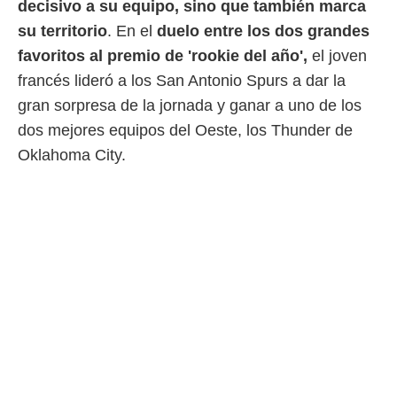
decisivo a su equipo, sino que también marca
 mismo.
su territorio
. En el
duelo entre los dos grandes
sultar más
 en nuestra
favoritos al premio de 'rookie del año',
el joven
 Cookies
y
francés lideró a los San Antonio Spurs a dar la
ualquier
gran sorpresa de la jornada y ganar a uno de los
ento
dos mejores equipos del Oeste, los Thunder de
 botón
ación de
Oklahoma City.
kies
 disponible
e nuestra
.
IVAMENTE,
as
 a cookies
 no aceptar
ón de
uedes
uestro sitio