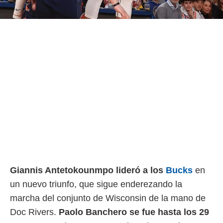
o.
calización
precisa e
ión mediante
, publicidad
dos,
 publicidad
,
ón de
 desarrollo
s.
tros 1199
ios
Giannis Antetokounmpo lideró a los
Bucks
en
un nuevo triunfo, que sigue enderezando la
marcha del conjunto de Wisconsin de la mano de
Doc Rivers.
Paolo Banchero se fue hasta los 29