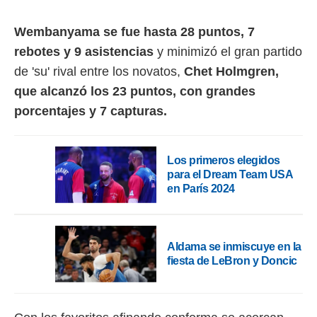
rtivo.com.
Wembanyama se fue hasta 28 puntos, 7
o, te
rebotes y 9 asistencias
y minimizó el gran partido
 de que
talarán
de 'su' rival entre los novatos,
Chet Holmgren,
e sean
que alcanzó los 23 puntos, con grandes
para
a
porcentajes y 7 capturas.
por el sitio
o se
cookies para
Los primeros elegidos
para el Dream Team USA
nto ni para
licidad o
en París 2024
ado, aunque
sualizar
general no
Aldama se inmiscuye en la
ada. Puedes
fiesta de LeBron y Doncic
 instalación
y acceder a
io web a
ste abono