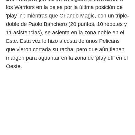
o.
los Warriors en la pelea por la última posición de
calización
'play in'; mientras que Orlando Magic, con un triple-
precisa e
doble de Paolo Banchero (20 puntos, 10 rebotes y
ión mediante
11 asistencias), se asienta en la zona noble en el
, publicidad
Este. Esta vez lo hizo a costa de unos Pelicans
dos,
que vieron cortada su racha, pero que aún tienen
 publicidad
margen para aguantar en la zona de 'play off' en el
,
ón de
Oeste.
 desarrollo
s.
tros 1199
ios