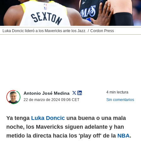
nos permite
ACEPTAR
estra
Y
ara seguir
CONTINUAR
e contenido
stándares
Luka Doncic lideró a los Mavericks ante los Jazz.
Cordon Press
sin coste.
CONFIGURAR
 botón
continuar",
RECHAZAR
der a la
ndo la
 de todas
, ya sean
de nuestros
 nos
4 min lectura
Antonio José Medina
 y análisis
22 de marzo de 2024 09:06
CET
Sin comentarios
tamiento en
b, así como
un perfil
Ya tenga
Luka Doncic
una buena o una mala
para
noche, los Mavericks siguen adelante
y han
ublicidad y
metido la directa hacia los 'play off' de la
NBA
.
do en