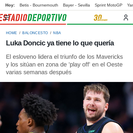
Hoy:
Betis - Bournemouth
Bayer - Sevilla
Sprint MotoGP
Ya
privacidad
o de
ortivo
HOME
BALONCESTO
NBA
ortivo.com)
borado por
Luka Doncic ya tiene lo que quería
es para
ue la
El esloveno lidera el triunfo de los Mavericks
 que se
e calidad.
y los sitúan en zona de 'play off' en el Oeste
eder a este
varias semanas después
ediante las
opciones:
ookies y
e forma
d digital
ada, basada
mación
ediante
ecnologías