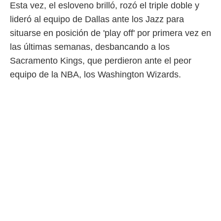
Esta vez, el esloveno brilló, rozó el triple doble y
 mismo.
lideró al equipo de Dallas ante los Jazz para
sultar más
 en nuestra
situarse en posición de 'play off' por primera vez en
 Cookies
y
las últimas semanas, desbancando a los
ualquier
Sacramento Kings, que perdieron ante el peor
ento
equipo de la NBA, los Washington Wizards.
 botón
ación de
kies
 disponible
e nuestra
.
IVAMENTE,
as
 a cookies
 no aceptar
ón de
uedes
uestro sitio