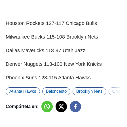
Houston Rockets 127-117 Chicago Bulls
Milwaukee Bucks 115-108 Brooklyn Nets
Dallas Mavericks 113-97 Utah Jazz
Denver Nuggets 113-100 New York Knicks
Phoenix Suns 128-115 Atlanta Hawks
Atlanta Hawks
Baloncesto
Brooklyn Nets
Chicago
Compártela en: