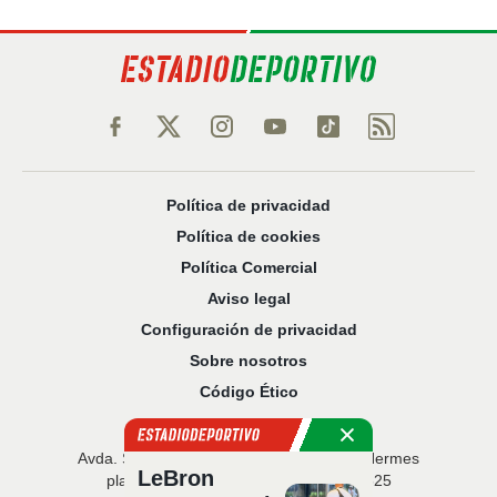
Política de privacidad
Política de cookies
Política Comercial
Aviso legal
Configuración de privacidad
Sobre nosotros
Código Ético
Avda. San Francisco Javier, 22 · Edificio Hermes
LeBron
planta 5 · 41018 Sevilla · T. 954 216 525