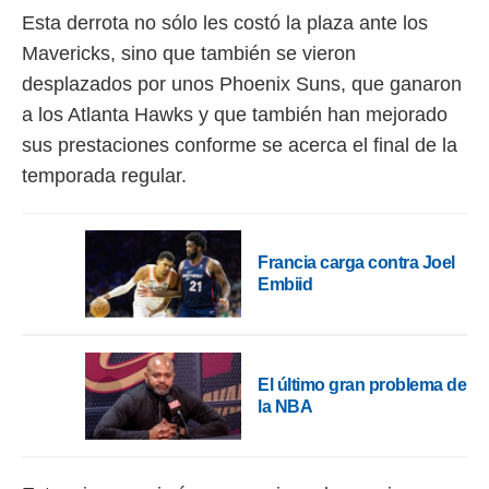
Esta derrota no sólo les costó la plaza ante los
rtivo.com.
Mavericks, sino que también se vieron
o, te
desplazados por unos Phoenix Suns, que ganaron
 de que
talarán
a los Atlanta Hawks y que también han mejorado
e sean
sus prestaciones conforme se acerca el final de la
para
a
temporada regular.
por el sitio
o se
cookies para
Francia carga contra Joel
nto ni para
Embiid
licidad o
ado, aunque
sualizar
general no
El último gran problema de
ada. Puedes
la NBA
 instalación
y acceder a
io web a
ste abono