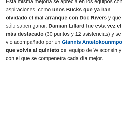
Esta misma mejoría se aprecia en los equipos con
 botón
.
aspiraciones, como
unos Bucks que ya han
olvidado el mal arranque con Doc Rivers
y que
nto,
sólo saben ganar.
Damian Lillard fue esta vez el
cios
más destacado
(30 puntos y 12 asistencias) y se
kies,
vio acompañado por un
Giannis Antetokounmpo
ores únicos
que volvía al quinteto
del equipo de Wisconsin y
as similares
nar,
con el que se compenetra cada día mejor.
rocesar
onales como
 este sitio
recciones IP
ficadores de
 posible
s
 traten tus
nales en
 interés
go a lo que
nerte. Para
retirar su