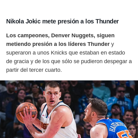
ento u
 de datos
er momento
Nikola Jokic mete presión a los Thunder
ic en
o en
Los campeones, Denver Nuggets, siguen
metiendo presión a los líderes Thunder
y
 Cookies
en
eb.
superaron a unos Knicks que estaban en estado
de gracia y de los que sólo se pudieron despegar a
y
socios
partir del tercer cuarto.
el
to de
la
 en un
 y/o acceder
 de datos
ara
 anuncios
ar perfiles