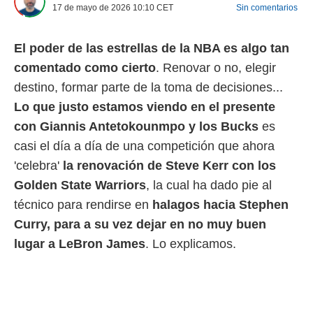
17 de mayo de 2026 10:10
CET
Sin comentarios
 mismo.
sultar más
 en nuestra
El poder de las estrellas de la NBA es algo tan
 Cookies
y
ualquier
comentado como cierto
. Renovar o no, elegir
destino, formar parte de la toma de decisiones...
ento
Lo que justo estamos viendo en el presente
 botón
ación de
con Giannis Antetokounmpo y los Bucks
es
kies
casi el día a día de una competición que ahora
 disponible
e nuestra
'celebra'
la renovación de Steve Kerr con los
.
Golden State Warriors
, la cual ha dado pie al
IVAMENTE,
técnico para rendirse en
halagos hacia Stephen
Curry, para a su vez dejar en no muy buen
as
lugar a LeBron James
. Lo explicamos.
 a cookies
 no aceptar
ón de
uedes
uestro sitio