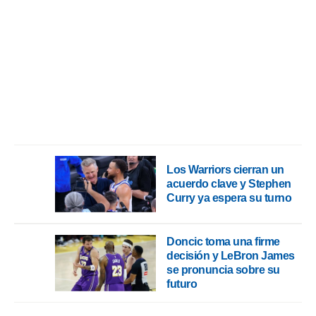
rtivo.com.
o, te
 de que
talarán
e sean
para
a
por el sitio
o se
cookies para
Los Warriors cierran un
nto ni para
acuerdo clave y Stephen
licidad o
Curry ya espera su turno
ado, aunque
sualizar
general no
Doncic toma una firme
ada. Puedes
decisión y LeBron James
 instalación
se pronuncia sobre su
y acceder a
futuro
io web a
ste abono