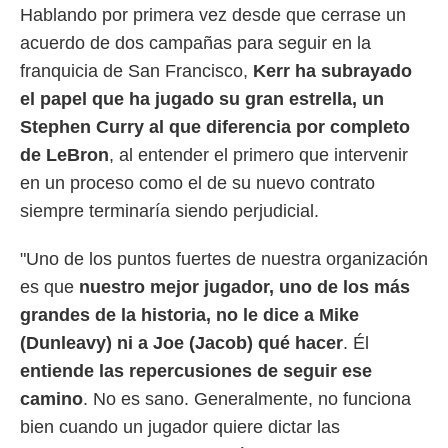
 botón
Hablando por primera vez desde que cerrase un
.
acuerdo de dos campañas para seguir en la
franquicia de San Francisco,
Kerr ha subrayado
nto,
el papel que ha jugado su gran estrella, un
cios
Stephen Curry al que diferencia por completo
kies,
ores únicos
de LeBron
, al entender el primero que intervenir
as similares
en un proceso como el de su nuevo contrato
nar,
rocesar
siempre terminaría siendo perjudicial.
onales como
 este sitio
"Uno de los puntos fuertes de nuestra organización
recciones IP
ficadores de
es que
nuestro mejor jugador, uno de los más
 posible
grandes de la historia, no le dice a Mike
s
(Dunleavy) ni a Joe (Jacob) qué hacer
. Él
 traten tus
nales en
entiende las repercusiones de seguir ese
 interés
camino
. No es sano. Generalmente, no funciona
go a lo que
nerte. Para
bien cuando un jugador quiere dictar las
retirar su