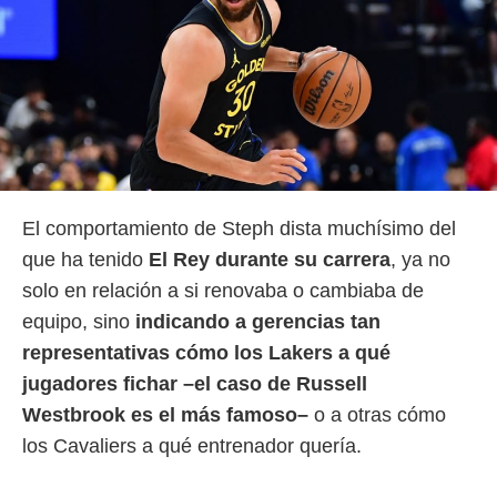
idad
a, utilizar
a
 la
da, crear un
personalizar
o, uso de
a la
e contenido
do, medir el
El comportamiento de Steph dista muchísimo del
 de la
que ha tenido
El Rey durante su carrera
, ya no
medir el
 del
solo en relación a si renovaba o cambiaba de
 comprender
equipo, sino
indicando a gerencias tan
 través de
s o a través
representativas cómo los Lakers a qué
nación de
jugadores fichar –el caso de Russell
edentes de
fuentes,
Westbrook es el más famoso–
o a otras cómo
y mejora de
los Cavaliers a qué entrenador quería.
os, uso de
ados con el
 seleccionar