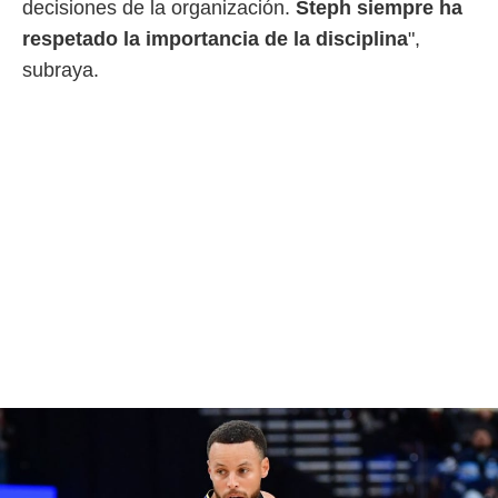
decisiones de la organización.
Steph siempre ha
ento u
respetado la importancia de la disciplina
",
 de datos
subraya.
er momento
ic en
o en
 Cookies
en
eb.
y
socios
el
to de
la
 en un
 y/o acceder
 de datos
ara
 anuncios
ar perfiles