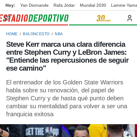
Hoy:
Yan Diomande
Rafa Jódar
Mundial 2030
Lamine Yama
privacidad
o de
ortivo
HOME
BALONCESTO
NBA
ortivo.com)
borado por
Steve Kerr marca una clara diferencia
es para
entre Stephen Curry y LeBron James:
ue la
 que se
"Entiende las repercusiones de seguir
e calidad.
ese camino"
eder a este
ediante las
El entrenador de los Golden State Warriors
opciones:
habla sobre su renovación, del papel de
ookies y
Stephen Curry y de hasta qué punto deben
e forma
cambiar su mentalidad para volver a ser una
franquicia exitosa
d digital
ada, basada
mación
ediante
ecnologías