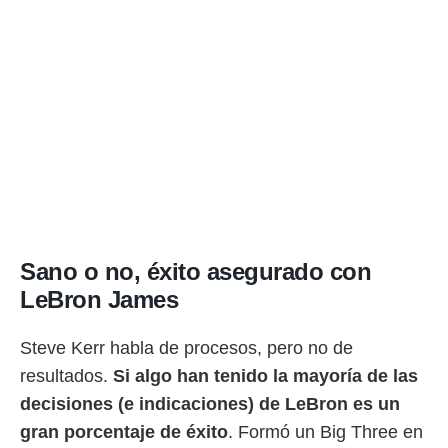
o.
calización
precisa e
ión mediante
, publicidad
dos,
 publicidad
,
ón de
 desarrollo
s.
Sano o no, éxito asegurado con
tros 1199
LeBron James
ios
Steve Kerr habla de procesos, pero no de
resultados.
Si algo han tenido la mayoría de las
decisiones (e indicaciones) de LeBron es un
gran porcentaje de éxito
. Formó un Big Three en