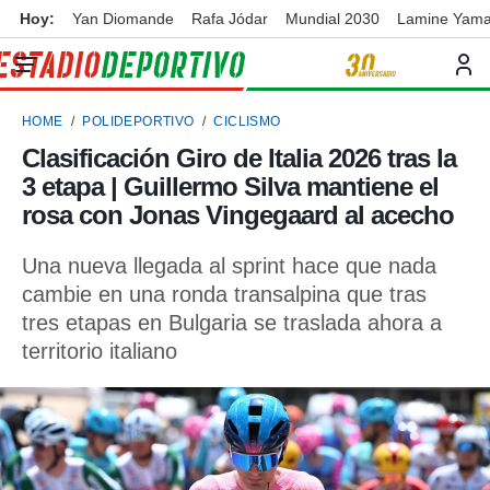
Hoy:
Yan Diomande
Rafa Jódar
Mundial 2030
Lamine Yama
privacidad
o de
ortivo
HOME
POLIDEPORTIVO
CICLISMO
ortivo.com)
borado por
Clasificación Giro de Italia 2026 tras la
es para
3 etapa | Guillermo Silva mantiene el
ue la
 que se
rosa con Jonas Vingegaard al acecho
e calidad.
eder a este
Una nueva llegada al sprint hace que nada
ediante las
cambie en una ronda transalpina que tras
opciones:
tres etapas en Bulgaria se traslada ahora a
ookies y
territorio italiano
e forma
d digital
ada, basada
mación
ediante
ecnologías