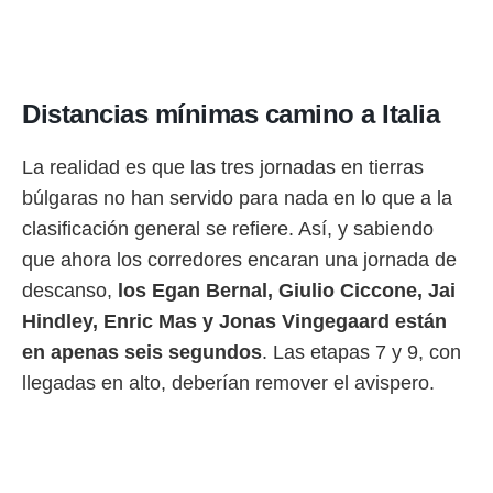
ento u
 de datos
er momento
ic en
Distancias mínimas camino a Italia
o en
 Cookies
en
La realidad es que las tres jornadas en tierras
eb.
búlgaras no han servido para nada en lo que a la
y
clasificación general se refiere. Así, y sabiendo
socios
que ahora los corredores encaran una jornada de
el
descanso,
los Egan Bernal, Giulio Ciccone, Jai
to de
Hindley, Enric Mas y Jonas Vingegaard están
en apenas seis segundos
. Las etapas 7 y 9, con
la
 en un
llegadas en alto, deberían remover el avispero.
 y/o acceder
 de datos
ara
 anuncios
ar perfiles