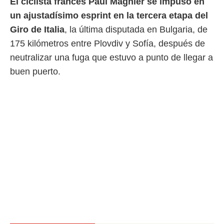
El ciclista francés Paul Magnier se impuso en
 mismo.
un ajustadísimo esprint en la tercera etapa del
sultar más
 en nuestra
Giro de Italia
, la última disputada en Bulgaria, de
 Cookies
y
175 kilómetros entre Plovdiv y Sofía, después de
ualquier
neutralizar una fuga que estuvo a punto de llegar a
ento
buen puerto.
 botón
ación de
kies
 disponible
e nuestra
.
IVAMENTE,
as
 a cookies
 no aceptar
ón de
uedes
uestro sitio