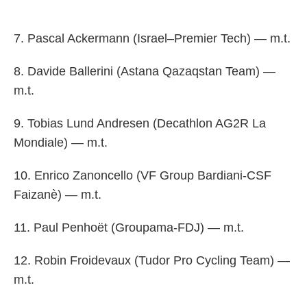
7. Pascal Ackermann (Israel–Premier Tech) — m.t.
8. Davide Ballerini (Astana Qazaqstan Team) —
m.t.
9. Tobias Lund Andresen (Decathlon AG2R La
Mondiale) — m.t.
10. Enrico Zanoncello (VF Group Bardiani-CSF
Faizanè) — m.t.
11. Paul Penhoët (Groupama-FDJ) — m.t.
12. Robin Froidevaux (Tudor Pro Cycling Team) —
m.t.