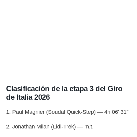
o.
calización
precisa e
ión mediante
, publicidad
dos,
 publicidad
,
ón de
 desarrollo
s.
Clasificación de la etapa 3 del Giro
tros 1199
ios
de Italia 2026
1. Paul Magnier (Soudal Quick-Step) — 4h 06’ 31”
2. Jonathan Milan (Lidl-Trek) — m.t.