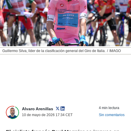
nos permite
ACEPTAR
estra
Y
ara seguir
CONTINUAR
e contenido
stándares
sin coste.
CONFIGURAR
 botón
continuar",
RECHAZAR
Guillermo Silva, líder de la clasificación general del Giro de Italia.
IMAGO
der a la
ndo la
 de todas
, ya sean
de nuestros
 nos
 y análisis
tamiento en
b, así como
4 min lectura
un perfil
Alvaro Arenillas
para
10 de mayo de 2026 17:34
CET
Sin comentarios
ublicidad y
do en