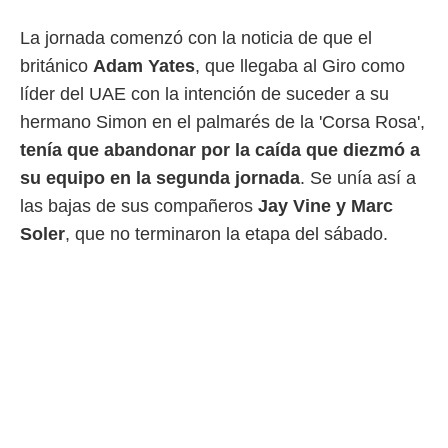
 botón
.
La jornada comenzó con la noticia de que el
británico
Adam Yates
, que llegaba al Giro como
nto,
líder del UAE con la intención de suceder a su
cios
hermano Simon en el palmarés de la 'Corsa Rosa',
kies,
tenía que abandonar por la caída que diezmó a
ores únicos
as similares
su equipo en la segunda jornada
. Se unía así a
nar,
las bajas de sus compañeros
Jay Vine y Marc
rocesar
onales como
Soler
, que no terminaron la etapa del sábado.
 este sitio
recciones IP
ficadores de
 posible
s
 traten tus
nales en
 interés
go a lo que
nerte. Para
retirar su