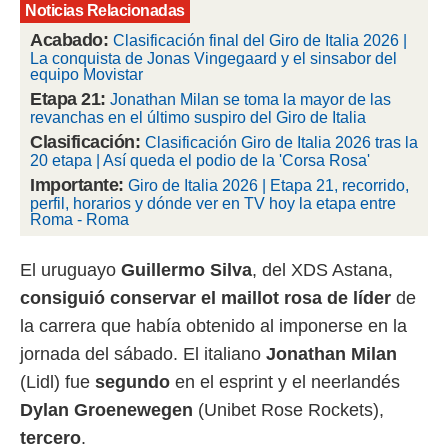
Noticias Relacionadas
rtivo.com.
Acabado:
Clasificación final del Giro de Italia 2026 |
o, te
La conquista de Jonas Vingegaard y el sinsabor del
equipo Movistar
 de que
talarán
Etapa 21:
Jonathan Milan se toma la mayor de las
e sean
revanchas en el último suspiro del Giro de Italia
para
Clasificación:
Clasificación Giro de Italia 2026 tras la
a
20 etapa | Así queda el podio de la 'Corsa Rosa'
por el sitio
Importante:
Giro de Italia 2026 | Etapa 21, recorrido,
o se
perfil, horarios y dónde ver en TV hoy la etapa entre
cookies para
Roma - Roma
nto ni para
licidad o
El uruguayo
Guillermo Silva
, del XDS Astana,
consiguió conservar el maillot rosa de líder
de
ado, aunque
sualizar
la carrera que había obtenido al imponerse en la
general no
jornada del sábado. El italiano
Jonathan Milan
ada. Puedes
 instalación
(Lidl) fue
segundo
en el esprint y el neerlandés
y acceder a
Dylan Groenewegen
(Unibet Rose Rockets),
io web a
ste abono
tercero
.