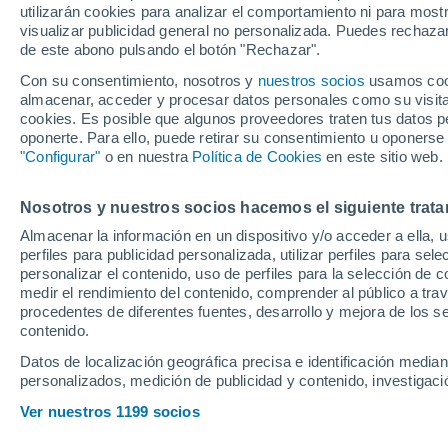
utilizarán cookies para analizar el comportamiento ni para most
con recuerdo a P
visualizar publicidad general no personalizada. Puedes rechazar
de este abono pulsando el botón "Rechazar".
Con su consentimiento, nosotros y
nuestros socios
usamos cooki
"Dicen por ahí que no hay ma
almacenar, acceder y procesar datos personales como su visita e
sigue mi ex-suegro que no pis
cookies. Es posible que algunos proveedores traten tus datos pe
oponerte. Para ello, puede retirar su consentimiento u oponerse
frases del novedosa tema de
"Configurar"
o en nuestra
Política de Cookies
en este sitio web.
Nosotros y nuestros socios hacemos el siguiente trata
Almacenar la información en un dispositivo y/o acceder a ella, 
perfiles para publicidad personalizada, utilizar perfiles para sele
personalizar el contenido, uso de perfiles para la selección de c
medir el rendimiento del contenido, comprender al público a tra
procedentes de diferentes fuentes, desarrollo y mejora de los se
contenido.
Datos de localización geográfica precisa e identificación mediant
personalizados, medición de publicidad y contenido, investigació
Ver nuestros 1199 socios