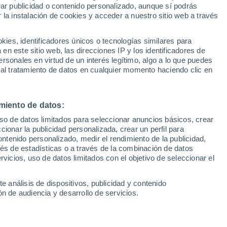
Sel
rar publicidad o contenido personalizado, aunque sí podrás
iqué
UEFA Champions League
 la instalación de cookies y acceder a nuestro sitio web a través
Can
Resultados
Clasificacion
Fút
es, identificadores únicos o tecnologías similares para
l que más de cien años dura, pero ahí
UEFA Europa League
n este sitio web, las direcciones IP y los identificadores de
1ª 
Resultados
Clasificacion
a sepultura...", es una de las polémicas
rsonales en virtud de un interés legítimo, algo a lo que puedes
 al tratamiento de datos en cualquier momento haciendo clic en
 la colombiana
miento de datos:
uso de datos limitados para seleccionar anuncios básicos, crear
ccionar la publicidad personalizada, crear un perfil para
ontenido personalizado, medir el rendimiento de la publicidad,
vés de estadísticas o a través de la combinación de datos
rvicios, uso de datos limitados con el objetivo de seleccionar el
e análisis de dispositivos, publicidad y contenido
n de audiencia y desarrollo de servicios.