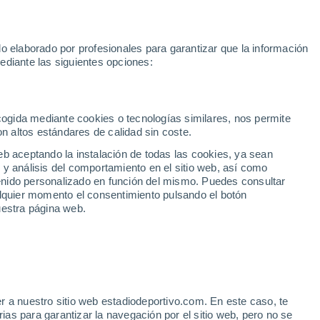
Rafa Jódar
Mundial 2030
Lamine Yamal
Luis de la Fuente
o elaborado por profesionales para garantizar que la información
Fútbol
Motor
Tenis
Baloncest
ediante las siguientes opciones:
Motociclismo
ACB
Portadas
Laliga Hypermotion
Juegos Olímpicos
UEF
Tem
MotoGP
Resultados
Clasificación
Res
Dep
Euroliga
Opinión
Juegos Olímpicos de Invierno
AD Ceuta
Albacete
Cop
ecogida mediante cookies o tecnologías similares, nos permite
on altos estándares de calidad sin coste.
Burgos
Cádiz CF
Res
eb aceptando la instalación de todas las cookies, ya sean
CD Castellón
Celta Fortuna
Mun
 y análisis del comportamiento en el sitio web, así como
Córdoba CF
Eibar
Res
ntenido personalizado en función del mismo. Puedes consultar
alquier momento el consentimiento pulsando el botón
CD Eldense
FC Andorra
Fút
uestra página web.
Girona
Granada CF
Pre
Las Palmas
Leganés
Ser
Mallorca
Oviedo
Fic
Real Sociedad B
Real Valladolid
Sel
Sabadell
Real Sporting
r a nuestro sitio web estadiodeportivo.com. En este caso, te
Mun
 a hacer: Nueva canción
as para garantizar la navegación por el sitio web, pero no se
Tenerife
UD Almería