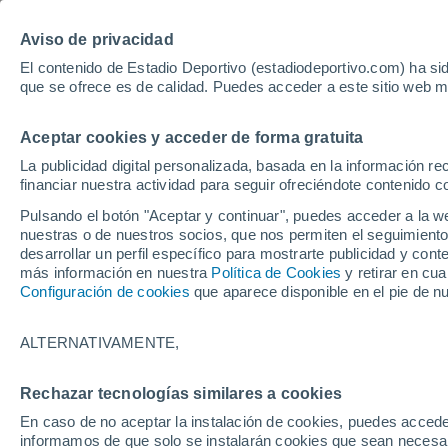
Hoy:
Yan Diomande
Aviso de privacidad
El contenido de Estadio Deportivo (estadiodeportivo.com) ha sid
que se ofrece es de calidad. Puedes acceder a este sitio web m
Laliga EA Sports
Padel
Clasificación
Resultados
Ciclismo
Aceptar cookies y acceder de forma gratuita
UFC
Alavés
Athletic Club de Bilbao
La publicidad digital personalizada, basada en la información r
financiar nuestra actividad para seguir ofreciéndote contenido c
Atlético de Madrid
FC Barcelona
Pulsando el botón "Aceptar y continuar", puedes acceder a la w
Real Betis
Celta de Vigo
nuestras o de nuestros socios, que nos permiten el seguimiento
Deportivo de A Coruña
Elche
desarrollar un perfil específico para mostrarte publicidad y co
más información en nuestra
Política de Cookies
y retirar en cu
Espanyol
Getafe
Configuración de cookies
que aparece disponible en el pie de n
Levante UD
Málaga CF
Osasuna
Racing de Santander
ALTERNATIVAMENTE,
Rayo Vallecano
Real Madrid
Real Sociedad
Sevilla FC
Rechazar tecnologías similares a cookies
HOME
ESTAR AL DÍA
AL TOQUE
Valencia CF
Villarreal CF
En caso de no aceptar la instalación de cookies, puedes accede
Shakira lo vuelve
informamos de que solo se instalarán cookies que sean necesari