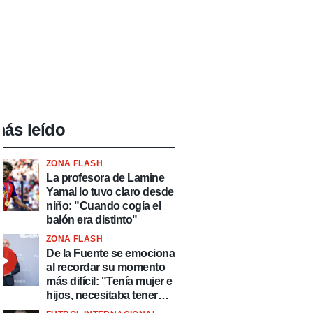
ás leído
ZONA FLASH
La profesora de Lamine
Yamal lo tuvo claro desde
niño: "Cuando cogía el
balón era distinto"
ZONA FLASH
De la Fuente se emociona
al recordar su momento
más difícil: "Tenía mujer e
hijos, necesitaba tener
ingresos y volver al