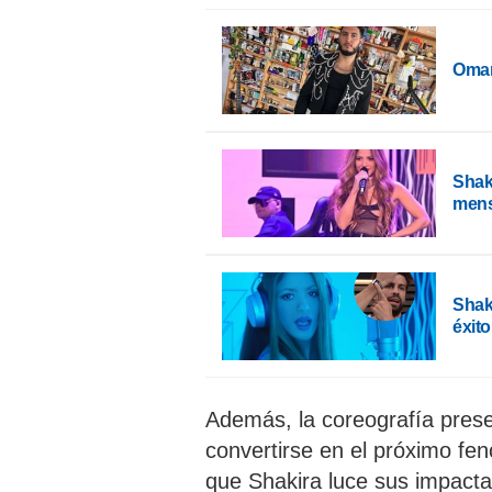
Omar
Shak
mens
Shaki
éxit
Además, la coreografía presen
convertirse en el próximo fen
que Shakira luce sus impacta