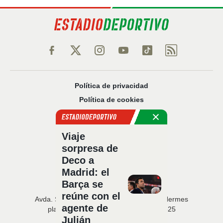
Política de privacidad
Política de cookies
Política Comercial
Aviso legal
Viaje
Configuración de privacidad
sorpresa de
Sobre nosotros
Deco a
Código Ético
Madrid: el
Barça se
reúne con el
Avda. San Francisco Javier, 22 · Edificio Hermes
agente de
planta 5 · 41018 Sevilla · T. 954 216 525
Julián