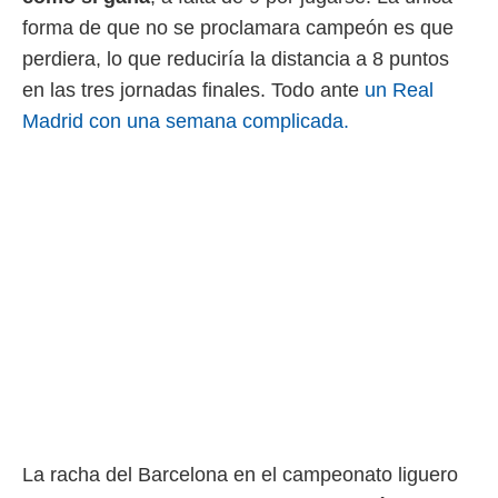
o.
forma de que no se proclamara campeón es que
calización
perdiera, lo que reduciría la distancia a 8 puntos
precisa e
en las tres jornadas finales. Todo ante
un Real
ión mediante
Madrid con una semana complicada.
, publicidad
dos,
 publicidad
,
ón de
 desarrollo
s.
tros 1199
ios
La racha del Barcelona en el campeonato liguero