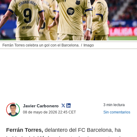
nos permite
ACEPTAR
estra
Y
ara seguir
CONTINUAR
e contenido
stándares
sin coste.
CONFIGURAR
 botón
Ferrán Torres celebra un gol con el Barcelona.
Imago
continuar",
RECHAZAR
der a la
ndo la
 de todas
, ya sean
de nuestros
 nos
 y análisis
tamiento en
3 min lectura
Javier Carbonero
b, así como
08 de mayo de 2026 22:45
CET
Sin comentarios
un perfil
para
ublicidad y
Ferrán Torres,
delantero del FC Barcelona, ha
do en