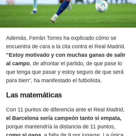
idad
a, utilizar
a
 la
da, crear un
personalizar
Además, Ferrán Torres ha explicado cómo se
o, uso de
encuentra de cara a la cita contra el Real Madrid.
a la
e contenido
"Estoy motivado y con muchas ganas de salir
do, medir el
al campo
, de afrontar el partido, de que pase lo
 de la
medir el
que tenga que pasar y estoy seguro de que será
 del
para bien", ha manifestado el futbolista.
 comprender
 través de
Las matemáticas
s o a través
nación de
edentes de
Con 11 puntos de diferencia ante el Real Madrid,
fuentes,
y mejora de
el Barcelona sería campeón tanto si empata,
os, uso de
porque mantendría la distancia de 11 puntos,
ados con el
como si gana
, a falta de 9 por jugarse. La única
 seleccionar