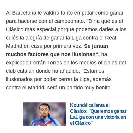
rtivo.com.
Al Barcelona le valdría tanto empatar como ganar
o, te
para hacerse con el campeonato. "Diría que es el
 de que
talarán
Clásico más especial porque podemos darles a los
e sean
culés la alegría de ganar la Liga contra el Real
para
a
Madrid en casa por primera vez.
Se juntan
por el sitio
muchos factores que nos ilusionan",
ha
o se
cookies para
explicado Ferrán Torres en los medios oficiales del
club catalán donde ha añadido: "Estamos
nto ni para
licidad o
ilusionados por poder cerrar la Liga, además
contra el Madrid; será un partido muy bonito".
ado, aunque
sualizar
general no
Koundé calienta el
ada. Puedes
Clásico: "Queremos ganar
 instalación
LaLiga con una victoria en
y acceder a
el Clásico"
io web a
ste abono