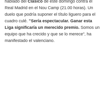
hablado del
Clásico
de este domingo contra el
 mismo.
Real Madrid en el Nou Camp (21.00 horas). Un
sultar más
 en nuestra
duelo que podría suponer el título liguero para el
 Cookies
y
cuadro culé.
"Sería espectacular. Ganar esta
ualquier
Liga significaría un merecido premio.
Somos un
ento
equipo que ha crecido y que se lo merece", ha
 botón
ación de
manifestado el valenciano.
kies
 disponible
e nuestra
.
IVAMENTE,
as
 a cookies
 no aceptar
ón de
uedes
uestro sitio