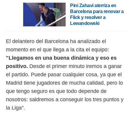
 botón
Pini Zahavi aterriza en
.
Barcelona para renovar a
Flick y resolver a
nto,
Lewandowski
cios
kies,
El delantero del Barcelona ha analizado el
ores únicos
momento en el que llega a la cita el equipo:
as similares
nar,
"Llegamos en una buena dinámica y eso es
rocesar
positivo.
Desde el primer minuto iremos a ganar
onales como
 este sitio
el partido. Puede pasar cualquier cosa, ya que el
recciones IP
Madrid tiene jugadores de mucha calidad, pero lo
ficadores de
 posible
que tengo seguro es que todo depende de
s
nosotros: saldremos a conseguir los tres puntos y
 traten tus
nales en
la Liga".
 interés
go a lo que
nerte. Para
retirar su