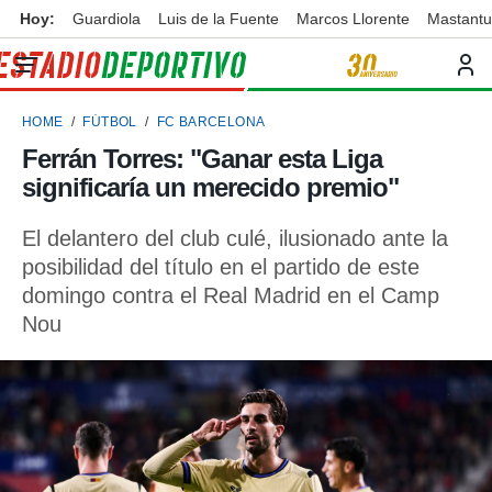
Hoy:
Guardiola
Luis de la Fuente
Marcos Llorente
Mastant
privacidad
o de
ortivo
HOME
FÚTBOL
FC BARCELONA
ortivo.com)
borado por
Ferrán Torres: "Ganar esta Liga
es para
significaría un merecido premio"
ue la
 que se
e calidad.
El delantero del club culé, ilusionado ante la
eder a este
posibilidad del título en el partido de este
ediante las
domingo contra el Real Madrid en el Camp
opciones:
Nou
ookies y
e forma
d digital
ada, basada
mación
ediante
ecnologías