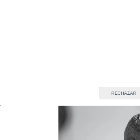
competición ya
avanzada
, c
habido muchos factores, en 
confeccionado con equipos 
temporada muy, muy igualada.
que normalmente se suele hac
valido. Hacía falta un punto 
nazareno, "
esperando cosas
proyecto que le guste
, que 
pero que no se han podido
c
están
avanzando
".
RECHAZAR