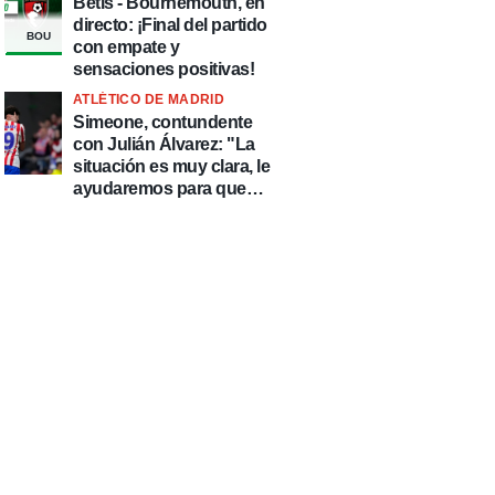
Betis - Bournemouth, en
directo: ¡Final del partido
BOU
con empate y
sensaciones positivas!
ATLÉTICO DE MADRID
Simeone, contundente
con Julián Álvarez: "La
situación es muy clara, le
ayudaremos para que
esté de la mejor manera
posible"