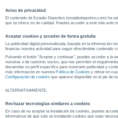
Hoy:
Betis - Bournemouth
Bayer - Sevil
Aviso de privacidad
El contenido de Estadio Deportivo (estadiodeportivo.com) ha sid
que se ofrece es de calidad. Puedes acceder a este sitio web m
Laliga EA Sports
Padel
Clasificación
Resultados
Ciclismo
Aceptar cookies y acceder de forma gratuita
UFC
Alavés
Athletic Club de Bilbao
La publicidad digital personalizada, basada en la información r
financiar nuestra actividad para seguir ofreciéndote contenido c
Atlético de Madrid
FC Barcelona
Pulsando el botón "Aceptar y continuar", puedes acceder a la w
Real Betis
Celta de Vigo
nuestras o de nuestros socios, que nos permiten el seguimiento
Deportivo de A Coruña
Elche
desarrollar un perfil específico para mostrarte publicidad y co
más información en nuestra
Política de Cookies
y retirar en cu
Espanyol
Getafe
Configuración de cookies
que aparece disponible en el pie de n
Levante UD
Málaga CF
Osasuna
Racing de Santander
ALTERNATIVAMENTE,
Rayo Vallecano
Real Madrid
Real Sociedad
Sevilla FC
Rechazar tecnologías similares a cookies
HOME
FÚTBOL
REAL BETIS
Valencia CF
Villarreal CF
En caso de no aceptar la instalación de cookies, puedes accede
Arzu, autor del pr
informamos de que solo se instalarán cookies que sean necesari