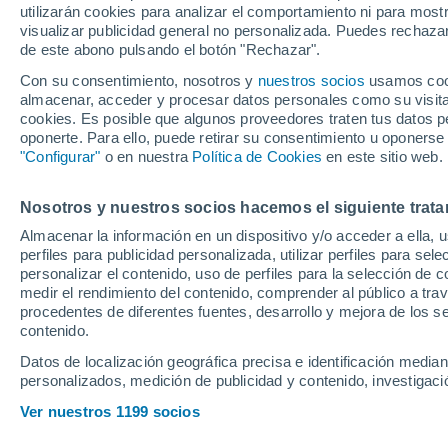
utilizarán cookies para analizar el comportamiento ni para most
Champions, sobre l
visualizar publicidad general no personalizada. Puedes rechazar
de este abono pulsando el botón "Rechazar".
"Hay otra hornada
Con su consentimiento, nosotros y
nuestros socios
usamos cooki
visto ciertas cosa
almacenar, acceder y procesar datos personales como su visita e
cookies. Es posible que algunos proveedores traten tus datos pe
oponerte. Para ello, puede retirar su consentimiento u oponerse
"Configurar"
o en nuestra
Política de Cookies
en este sitio web.
El ex técnico del filial verdib
Nosotros y nuestros socios hacemos el siguiente trata
compara con lo conseguido 
Almacenar la información en un dispositivo y/o acceder a ella, 
éramos conscientes de lo qu
perfiles para publicidad personalizada, utilizar perfiles para sele
ahora, están más acostumbr
personalizar el contenido, uso de perfiles para la selección de c
medir el rendimiento del contenido, comprender al público a tra
procedentes de diferentes fuentes, desarrollo y mejora de los se
Óscar Murillo
contenido.
26 de junio de 2026 10:10
CET
Datos de localización geográfica precisa e identificación mediant
personalizados, medición de publicidad y contenido, investigació
Ver nuestros 1199 socios