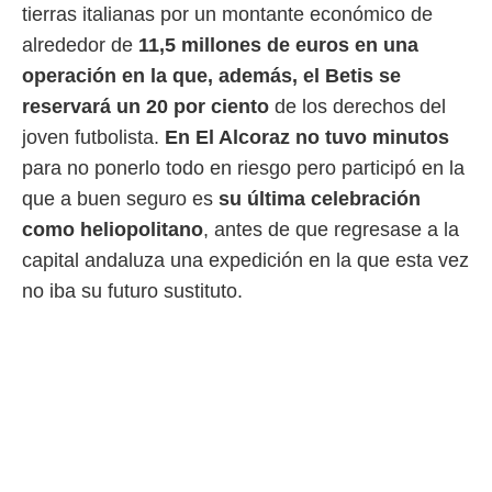
idad
tierras italianas por un montante económico de
a, utilizar
alrededor de
11,5 millones de euros en una
a
 la
operación en la que, además, el Betis se
reservará un 20 por ciento
de los derechos del
da, crear un
personalizar
joven futbolista.
En El Alcoraz no tuvo minutos
o, uso de
para no ponerlo todo en riesgo pero participó en la
a la
e contenido
que a buen seguro es
su última celebración
do, medir el
como heliopolitano
, antes de que regresase a la
 de la
medir el
capital andaluza una expedición en la que esta vez
 del
no iba su futuro sustituto.
 comprender
 través de
s o a través
nación de
edentes de
fuentes,
y mejora de
os, uso de
ados con el
 seleccionar