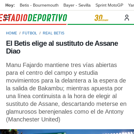
Hoy:
Betis - Bournemouth
Bayer - Sevilla
Sprint MotoGP
Ya
privacidad
o de
ortivo
HOME
FÚTBOL
REAL BETIS
ortivo.com)
borado por
El Betis elige al sustituto de Assane
es para
Diao
ue la
 que se
e calidad.
Manu Fajardo mantiene tres vías abiertas
eder a este
para el centro del campo y estudia
ediante las
movimientos para la delantera a la espera de
opciones:
la salida de Bakambu; mientras apuesta por
ookies y
una línea continuista a la hora de elegir al
e forma
sustituto de Assane, descartando meterse en
glamurosos berenjenales como el de Antony
d digital
ada, basada
(Manchester United)
mación
ediante
ecnologías