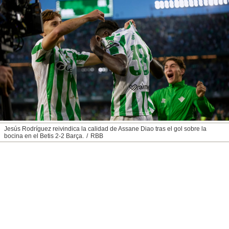
nos permite
ACEPTAR
estra
Y
ara seguir
CONTINUAR
e contenido
stándares
sin coste.
CONFIGURAR
 botón
continuar",
RECHAZAR
der a la
ndo la
 de todas
, ya sean
Jesús Rodríguez reivindica la calidad de Assane Diao tras el gol sobre la
de nuestros
bocina en el Betis 2-2 Barça.
RBB
 nos
 y análisis
tamiento en
b, así como
un perfil
para
ublicidad y
do en