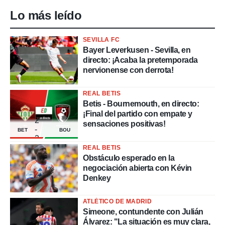
Lo más leído
SEVILLA FC
Bayer Leverkusen - Sevilla, en
directo: ¡Acaba la pretemporada
nervionense con derrota!
REAL BETIS
Betis - Bournemouth, en directo:
¡Final del partido con empate y
2
sensaciones positivas!
-
BET
BOU
2
REAL BETIS
Obstáculo esperado en la
negociación abierta con Kévin
Denkey
ATLÉTICO DE MADRID
Simeone, contundente con Julián
Álvarez: "La situación es muy clara,