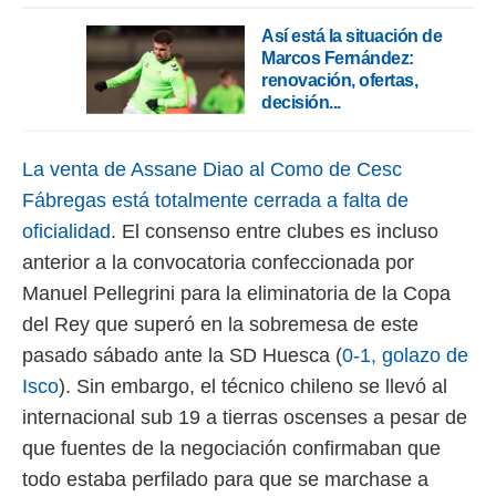
ento u
Así está la situación de
 de datos
Marcos Fernández:
er momento
renovación, ofertas,
ic en
decisión...
o en
 Cookies
en
La venta de Assane Diao al Como de Cesc
eb.
Fábregas está totalmente cerrada a falta de
y
oficialidad
. El consenso entre clubes es incluso
socios
anterior a la convocatoria confeccionada por
el
Manuel Pellegrini para la eliminatoria de la Copa
to de
del Rey que superó en la sobremesa de este
pasado sábado ante la SD Huesca (
0-1, golazo de
la
 en un
Isco
). Sin embargo, el técnico chileno se llevó al
 y/o acceder
internacional sub 19 a tierras oscenses a pesar de
 de datos
ara
que fuentes de la negociación confirmaban que
 anuncios
todo estaba perfilado para que se marchase a
ar perfiles