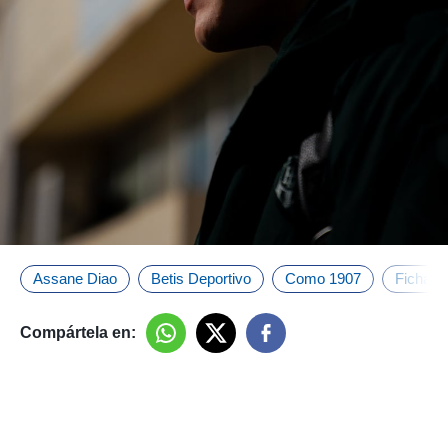
Assane Diao
Betis Deportivo
Como 1907
Fichaje
Compártela en: