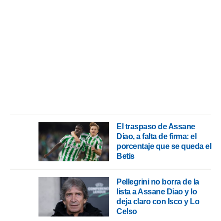
 botón
.
nto,
cios
kies,
ores únicos
as similares
nar,
rocesar
onales como
 este sitio
El traspaso de Assane
recciones IP
Diao, a falta de firma: el
ficadores de
porcentaje que se queda el
 posible
Betis
s
 traten tus
nales en
Pellegrini no borra de la
 interés
lista a Assane Diao y lo
go a lo que
deja claro con Isco y Lo
nerte. Para
Celso
retirar su