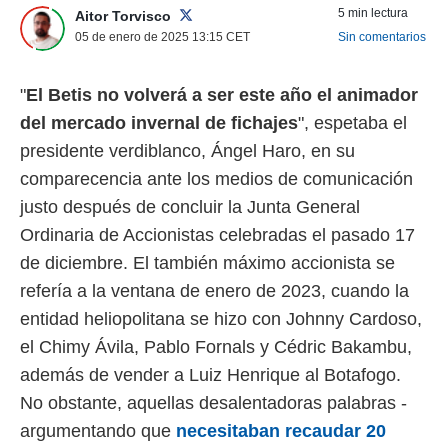
5 min lectura
Aitor Torvisco
 mismo.
sultar más
05 de enero de 2025 13:15
CET
Sin comentarios
 en nuestra
 Cookies
y
"
El Betis no volverá a ser este año el animador
ualquier
del mercado invernal de fichajes
", espetaba el
ento
presidente verdiblanco, Ángel Haro, en su
 botón
ación de
comparecencia ante los medios de comunicación
kies
justo después de concluir la Junta General
 disponible
e nuestra
Ordinaria de Accionistas celebradas el pasado 17
.
de diciembre. El también máximo accionista se
IVAMENTE,
refería a la ventana de enero de 2023, cuando la
entidad heliopolitana se hizo con Johnny Cardoso,
as
el Chimy Ávila, Pablo Fornals y Cédric Bakambu,
 a cookies
además de vender a Luiz Henrique al Botafogo.
 no aceptar
No obstante, aquellas desalentadoras palabras -
ón de
uedes
argumentando que
necesitaban recaudar 20
uestro sitio