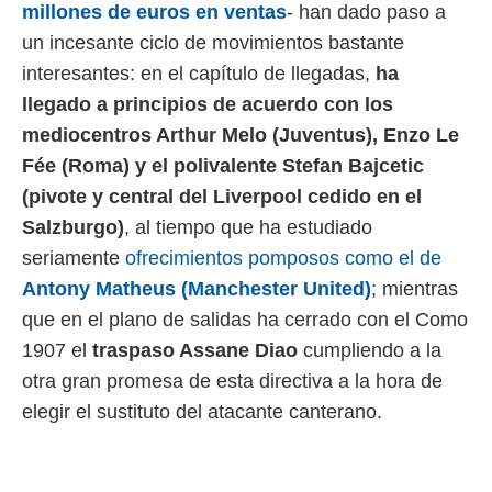
millones de euros en ventas
- han dado paso a
rtivo.com.
un incesante ciclo de movimientos bastante
o, te
interesantes: en el capítulo de llegadas,
ha
 de que
llegado a principios de acuerdo con los
talarán
e sean
mediocentros Arthur Melo (Juventus), Enzo Le
para
Fée (Roma) y el polivalente Stefan Bajcetic
a
por el sitio
(pivote y central del Liverpool cedido en el
o se
Salzburgo)
, al tiempo que ha estudiado
cookies para
seriamente
ofrecimientos pomposos como el de
nto ni para
Antony Matheus (Manchester United)
; mientras
licidad o
que en el plano de salidas ha cerrado con el Como
ado, aunque
1907 el
traspaso Assane Diao
cumpliendo a la
sualizar
general no
otra gran promesa de esta directiva a la hora de
ada. Puedes
elegir el sustituto del atacante canterano.
 instalación
y acceder a
io web a
ste abono