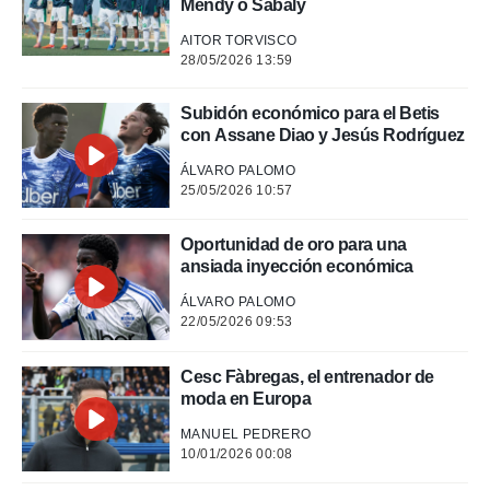
Mendy o Sabaly
 mismo.
sultar más
AITOR TORVISCO
 en nuestra
28/05/2026 13:59
 Cookies
y
ualquier
Subidón económico para el Betis
ento
con Assane Diao y Jesús Rodríguez
 botón
ÁLVARO PALOMO
ación de
25/05/2026 10:57
kies
 disponible
e nuestra
Oportunidad de oro para una
.
ansiada inyección económica
IVAMENTE,
ÁLVARO PALOMO
22/05/2026 09:53
as
Cesc Fàbregas, el entrenador de
 a cookies
moda en Europa
 no aceptar
ón de
MANUEL PEDRERO
10/01/2026 00:08
uedes
uestro sitio