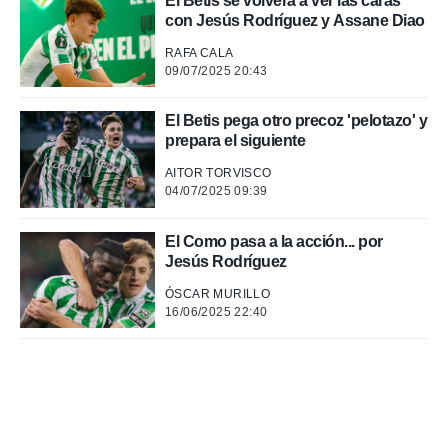
El Betis se volverá a ver las caras
con Jesús Rodríguez y Assane Diao
 de datos
er momento
RAFA CALA
ic en
09/07/2025 20:43
o en
El Betis pega otro precoz 'pelotazo' y
 Cookies
en
prepara el siguiente
eb.
AITOR TORVISCO
y
04/07/2025 09:39
socios
el
El Como pasa a la acción... por
Jesús Rodríguez
to de
ÓSCAR MURILLO
la
16/06/2025 22:40
 en un
 y/o acceder
 de datos
ara
 anuncios
ar perfiles
idad