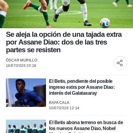
nos permite
ACEPTAR
estra
Y
ara seguir
CONTINUAR
e contenido
stándares
sin coste.
CONFIGURAR
Se aleja la opción de una tajada extra
 botón
por Assane Diao: dos de las tres
continuar",
RECHAZAR
partes se resisten
der a la
ndo la
ÓSCAR MURILLO
 de todas
16/07/2026 20:16
, ya sean
de nuestros
 nos
El Betis, pendiente del posible
ingreso extra por Assane Diao:
 y análisis
interés del Galatasaray
tamiento en
b, así como
RAFA CALA
un perfil
10/07/2026 12:14
para
ublicidad y
El Betis abona terreno en busca de
los nuevos Assane Diao, Nobel
do en