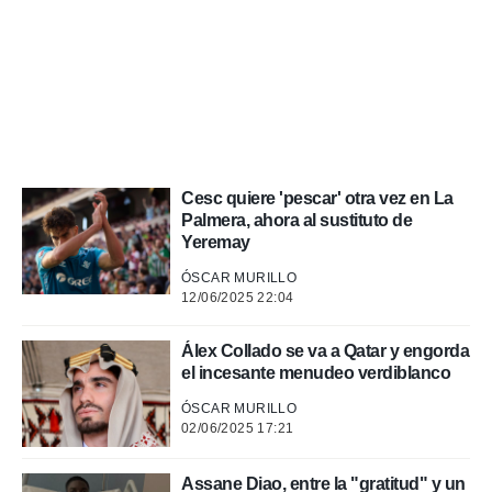
a, utilizar
a
 la
da, crear un
personalizar
o, uso de
a la
e contenido
Cesc quiere 'pescar' otra vez en La
do, medir el
Palmera, ahora al sustituto de
 de la
Yeremay
medir el
 del
ÓSCAR MURILLO
 comprender
12/06/2025 22:04
 través de
s o a través
nación de
Álex Collado se va a Qatar y engorda
edentes de
el incesante menudeo verdiblanco
fuentes,
ÓSCAR MURILLO
y mejora de
02/06/2025 17:21
os, uso de
ados con el
 seleccionar
Assane Diao, entre la "gratitud" y un