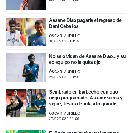
.
nto,
Assane Diao pagaría el regreso de
Dani Ceballos
cios
kies,
ÓSCAR MURILLO
ores únicos
30/07/2025 18:19
as similares
nar,
No se olvidan de Assane Diao... y su
rocesar
ex equipo no le quita ojo
onales como
 este sitio
ÓSCAR MURILLO
recciones IP
29/07/2025 23:58
ficadores de
 posible
Sembrado en barbecho con otro
s
riego programado: Assane suma y
 traten tus
nales en
sigue, Jesús debuta a lo grande
 interés
ÓSCAR MURILLO
go a lo que
27/07/2025 21:06
nerte. Para
retirar su
ento u