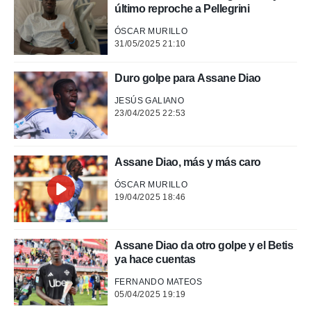
o.
último reproche a Pellegrini
calización
ÓSCAR MURILLO
precisa e
31/05/2025 21:10
ión mediante
, publicidad
Duro golpe para Assane Diao
JESÚS GALIANO
dos,
23/04/2025 22:53
 publicidad
,
ón de
 desarrollo
Assane Diao, más y más caro
s.
ÓSCAR MURILLO
tros 1199
19/04/2025 18:46
ios
Assane Diao da otro golpe y el Betis
ya hace cuentas
FERNANDO MATEOS
05/04/2025 19:19