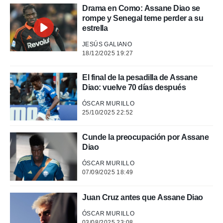
Drama en Como: Assane Diao se
rtivo.com.
rompe y Senegal teme perder a su
o, te
estrella
 de que
talarán
JESÚS GALIANO
e sean
18/12/2025 19:27
para
a
El final de la pesadilla de Assane
por el sitio
Diao: vuelve 70 días después
o se
cookies para
ÓSCAR MURILLO
25/10/2025 22:52
nto ni para
licidad o
Cunde la preocupación por Assane
ado, aunque
Diao
sualizar
general no
ÓSCAR MURILLO
07/09/2025 18:49
ada. Puedes
 instalación
y acceder a
Juan Cruz antes que Assane Diao
io web a
ste abono
ÓSCAR MURILLO
 botón
03/08/2025 23:08