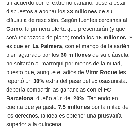
un acuerdo con el extremo canario, pese a estar
ento u
dispuestos a abonar los
33 millones
de su
 de datos
cláusula de rescisión. Según fuentes cercanas al
er momento
ic en
Como
, la primera oferta que presentarán (y que
o en
será rechazada de plano) ronda los
15 millones
. Y
 Cookies
en
es que en
La Palmera
, con el mango de la sartén
eb.
bien agarrado por los
60 millones
de su cláusula,
y
no soltarán al marroquí por menos de la mitad,
socios
puesto que, aunque el adiós de
Vitor Roque
les
el
reportó un
30%
extra del pase del ex osasunista,
to de
debería compartir las ganancias con el
FC
Barcelona
, dueño aún del
20%
. Teniendo en
la
 en un
cuenta que ya gastó
7,5 millones
por la mitad de
 y/o acceder
los derechos, la idea es obtener una
plusvalía
 de datos
ara
superior a la quincena.
 anuncios
ar perfiles