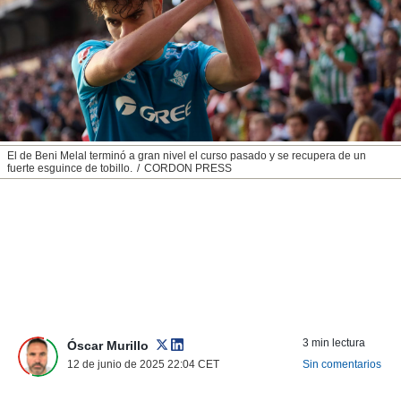
nos permite
ACEPTAR
estra
Y
ara seguir
CONTINUAR
e contenido
stándares
sin coste.
CONFIGURAR
 botón
continuar",
RECHAZAR
El de Beni Melal terminó a gran nivel el curso pasado y se recupera de un
der a la
fuerte esguince de tobillo.
CORDON PRESS
ndo la
 de todas
, ya sean
de nuestros
 nos
 y análisis
tamiento en
b, así como
un perfil
3 min lectura
Óscar Murillo
para
12 de junio de 2025 22:04
CET
Sin comentarios
ublicidad y
do en