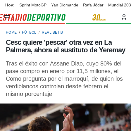
Hoy:
Sprint MotoGP
Yan Diomande
Rafa Jódar
Mundial 20
privacidad
o de
ortivo
HOME
FÚTBOL
REAL BETIS
ortivo.com)
borado por
Cesc quiere 'pescar' otra vez en La
es para
Palmera, ahora al sustituto de Yeremay
ue la
 que se
e calidad.
Tras el éxito con Assane Diao, cuyo 80% del
eder a este
pase compró en enero por 11,5 millones, el
ediante las
Como pregunta por el marroquí, de quien los
opciones:
verdiblancos controlan desde febrero el
ookies y
mismo porcentaje
e forma
d digital
ada, basada
mación
ediante
ecnologías