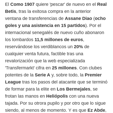
El
Como 1907
quiere 'pescar' de nuevo en el
Real
 mismo.
sultar más
Betis
, tras la exitosa compra en la anterior
 en nuestra
ventana de transferencias de
Assane Diao
(
ocho
 Cookies
y
ualquier
goles y una asistencia en 15 partidos
). Por el
internacional senegalés de nuevo cuño abonaron
ento
 botón
los lombardos
11,5 millones de euros
,
ación de
reservándose los verdiblancos un
20%
de
kies
 disponible
cualquier venta futura, factible tras una
e nuestra
revalorización que la web especializada
.
'Transfermarkt' cifra en
25 millones
. Con clubes
IVAMENTE,
potentes de la
Serie A
y, sobre todo, la
Premier
League
tras los pasos del atacante que se terminó
as
de formar para la elite en
Los Bermejales
, se
 a cookies
frotan las manos en
Heliópolis
con una nueva
 no aceptar
tajada. Por su otrora pupilo y por otro que lo sigue
ón de
uedes
siendo, al menos de momento. Y es que
Ez Abde
,
uestro sitio