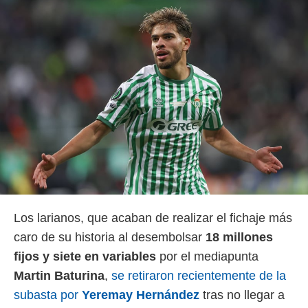
 botón
.
nto,
cios
kies,
ores únicos
as similares
nar,
rocesar
onales como
 este sitio
recciones IP
ficadores de
 posible
Los larianos, que acaban de realizar el fichaje más
s
 traten tus
caro de su historia al desembolsar
18 millones
nales en
fijos y siete en variables
por el mediapunta
 interés
go a lo que
Martin Baturina
,
se retiraron recientemente de la
nerte. Para
subasta por
Yeremay Hernández
tras no llegar a
retirar su