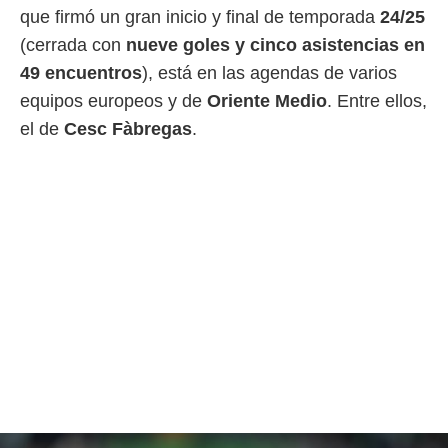
que firmó un gran inicio y final de temporada
24/25
rtivo.com.
(cerrada con
nueve goles y cinco asistencias en
o, te
49 encuentros
), está en las agendas de varios
 de que
talarán
equipos europeos y de
Oriente Medio
. Entre ellos,
e sean
el de
Cesc Fàbregas
.
para
a
por el sitio
o se
cookies para
nto ni para
licidad o
ado, aunque
sualizar
general no
ada. Puedes
 instalación
y acceder a
io web a
ste abono