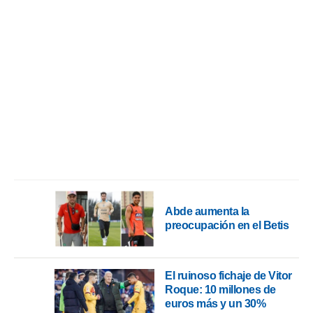
idad
a, utilizar
a
 la
da, crear un
personalizar
o, uso de
a la
e contenido
do, medir el
 de la
medir el
 del
 comprender
 través de
Abde aumenta la
s o a través
preocupación en el Betis
nación de
edentes de
fuentes,
y mejora de
El ruinoso fichaje de Vitor
os, uso de
Roque: 10 millones de
ados con el
euros más y un 30%
 seleccionar