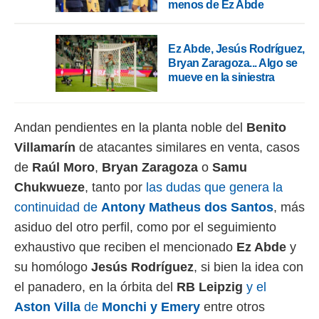
menos de Ez Abde
o.
calización
precisa e
Ez Abde, Jesús Rodríguez,
ión mediante
Bryan Zaragoza... Algo se
mueve en la siniestra
, publicidad
dos,
Andan pendientes en la planta noble del
Benito
 publicidad
,
Villamarín
de atacantes similares en venta, casos
ón de
de
Raúl Moro
,
Bryan Zaragoza
o
Samu
 desarrollo
s.
Chukwueze
, tanto por
las dudas que genera la
tros 1199
continuidad de
Antony Matheus dos Santos
, más
ios
asiduo del otro perfil, como por el seguimiento
exhaustivo que reciben el mencionado
Ez Abde
y
su homólogo
Jesús Rodríguez
, si bien la idea con
el panadero, en la órbita del
RB Leipzig
y el
Aston Villa
de
Monchi y Emery
entre otros