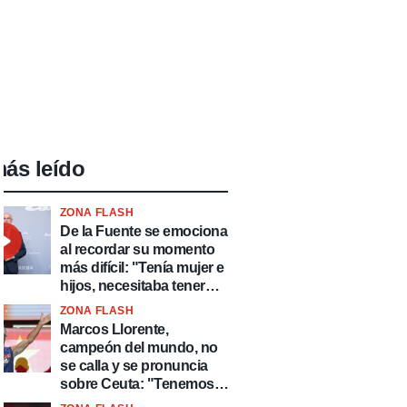
ás leído
ZONA FLASH
De la Fuente se emociona
al recordar su momento
más difícil: "Tenía mujer e
hijos, necesitaba tener
ingresos y volver al
ZONA FLASH
fútbol"
Marcos Llorente,
campeón del mundo, no
se calla y se pronuncia
sobre Ceuta: "Tenemos
que defender nuestro