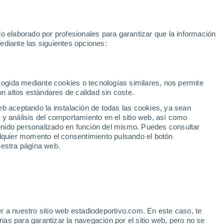
e Yamal
Mundial 2030
Isco
Luis de la Fuente
Rodri
Rafa J
o elaborado por profesionales para garantizar que la información
Fútbol
Motor
Tenis
Baloncest
ediante las siguientes opciones:
Motociclismo
ACB
Portadas
Laliga Hypermotion
Juegos Olímpicos
UEF
Tem
MotoGP
Resultados
Clasificación
Res
Dep
Euroliga
Opinión
Juegos Olímpicos de Invierno
AD Ceuta
Albacete
Cop
ecogida mediante cookies o tecnologías similares, nos permite
on altos estándares de calidad sin coste.
Burgos
Cádiz CF
Res
eb aceptando la instalación de todas las cookies, ya sean
CD Castellón
Celta Fortuna
Mun
 y análisis del comportamiento en el sitio web, así como
Córdoba CF
Eibar
Res
ntenido personalizado en función del mismo. Puedes consultar
alquier momento el consentimiento pulsando el botón
CD Eldense
FC Andorra
Fút
uestra página web.
Girona
Granada CF
Pre
Las Palmas
Leganés
Ser
Mallorca
Oviedo
Fic
Real Sociedad B
Real Valladolid
Sel
Sabadell
Real Sporting
r a nuestro sitio web estadiodeportivo.com. En este caso, te
Mun
que ha provocado un giro
as para garantizar la navegación por el sitio web, pero no se
Tenerife
UD Almería