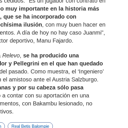
los cedidos. “Es un jugador con contrato en
do muy importante en la historia más
d, que se ha incorporado con
chísima ilusión
, con muy buen hacer en
ientos. A día de hoy no hay caso Juanmi",
ctor deportivo, Manu Fajardo.
a
Relevo
,
se ha producido una
dor y Pellegrini en el que han quedado
del pasado. Como muestra, el ‘Ingeniero’
en el amistoso ante el Austria Salzburgo.
anas y por su cabeza sólo pasa
to a contar con su aportación en una
omentos, con Bakambu lesionado, no
tivos.
n
Real Betis Balompie