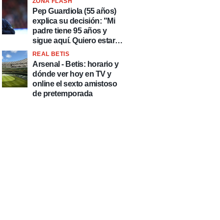
ZONA FLASH
país de delincuentes"
Pep Guardiola (55 años)
explica su decisión: "Mi
padre tiene 95 años y
sigue aquí. Quiero estar
más tiempo con él"
REAL BETIS
Arsenal - Betis: horario y
dónde ver hoy en TV y
online el sexto amistoso
de pretemporada