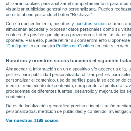
utilizarán cookies para analizar el comportamiento ni para most
con Juanmi
visualizar publicidad general no personalizada. Puedes rechazar
de este abono pulsando el botón "Rechazar".
Con su consentimiento, nosotros y
nuestros socios
usamos cooki
Todo apuntaba a que el malag
almacenar, acceder y procesar datos personales como su visita e
el resto de jugadores que han
cookies. Es posible que algunos proveedores traten tus datos pe
oponerte. Para ello, puede retirar su consentimiento u oponerse
ha cambiado después de mante
"Configurar"
o en nuestra
Política de Cookies
en este sitio web.
'stage' de Austria
Nosotros y nuestros socios hacemos el siguiente trata
Almacenar la información en un dispositivo y/o acceder a ella, 
perfiles para publicidad personalizada, utilizar perfiles para sele
personalizar el contenido, uso de perfiles para la selección de c
medir el rendimiento del contenido, comprender al público a tra
procedentes de diferentes fuentes, desarrollo y mejora de los se
contenido.
Datos de localización geográfica precisa e identificación mediant
personalizados, medición de publicidad y contenido, investigació
Ver nuestros 1199 socios