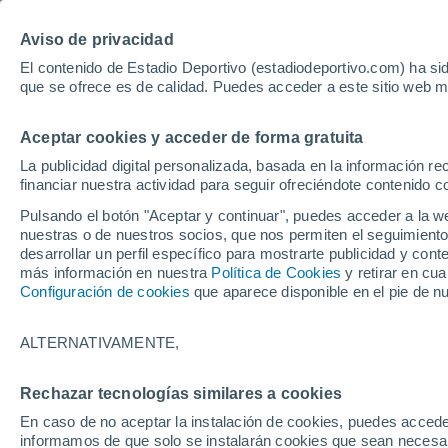
Hoy:
Lamin
Aviso de privacidad
El contenido de Estadio Deportivo (estadiodeportivo.com) ha sid
que se ofrece es de calidad. Puedes acceder a este sitio web m
Laliga EA Sports
Padel
Clasificación
Resultados
Ciclismo
Aceptar cookies y acceder de forma gratuita
UFC
Alavés
Athletic Club de Bilbao
La publicidad digital personalizada, basada en la información r
financiar nuestra actividad para seguir ofreciéndote contenido c
Atlético de Madrid
FC Barcelona
Pulsando el botón "Aceptar y continuar", puedes acceder a la w
Real Betis
Celta de Vigo
nuestras o de nuestros socios, que nos permiten el seguimiento
Deportivo de A Coruña
Elche
desarrollar un perfil específico para mostrarte publicidad y co
más información en nuestra
Política de Cookies
y retirar en cu
Espanyol
Getafe
Configuración de cookies
que aparece disponible en el pie de n
Levante UD
Málaga CF
Osasuna
Racing de Santander
ALTERNATIVAMENTE,
Rayo Vallecano
Real Madrid
Real Sociedad
Sevilla FC
Rechazar tecnologías similares a cookies
HOME
FÚTBOL
REAL BETIS
Valencia CF
Villarreal CF
En caso de no aceptar la instalación de cookies, puedes accede
La conversación 
informamos de que solo se instalarán cookies que sean necesari