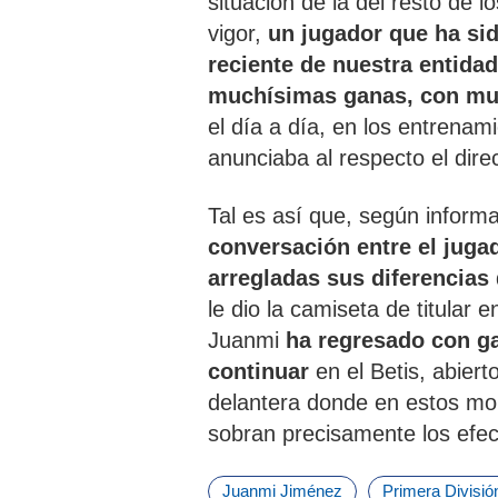
situación de la del resto de 
vigor,
un jugador que ha si
reciente de nuestra entida
muchísimas ganas, con mu
el día a día, en los entrenam
anunciaba al respecto el dire
Tal es así que, según inform
conversación entre el juga
arregladas sus diferencias
le dio la camiseta de titular 
Juanmi
ha regresado con g
continuar
en el Betis, abier
delantera donde en estos m
sobran precisamente los efec
Juanmi Jiménez
Primera Divisió