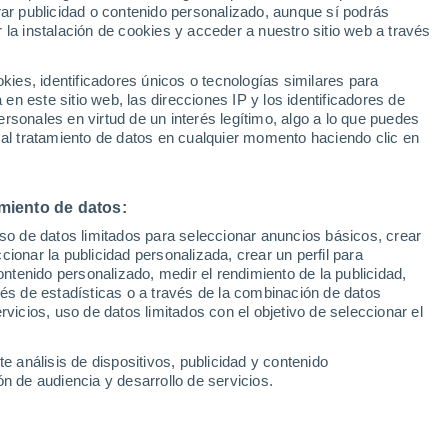
Sel
rar publicidad o contenido personalizado, aunque sí podrás
UEFA Champions League
 la instalación de cookies y acceder a nuestro sitio web a través
Can
Resultados
Clasificacion
Fút
es, identificadores únicos o tecnologías similares para
ueño volvería a salir este verano, como
UEFA Europa League
n este sitio web, las direcciones IP y los identificadores de
1ª 
Resultados
Clasificacion
 regresado tras sus cesiones, pero su rol
rsonales en virtud de un interés legítimo, algo a lo que puedes
 al tratamiento de datos en cualquier momento haciendo clic en
ner una charla con Pellegrini en el
miento de datos:
uso de datos limitados para seleccionar anuncios básicos, crear
ccionar la publicidad personalizada, crear un perfil para
ontenido personalizado, medir el rendimiento de la publicidad,
vés de estadísticas o a través de la combinación de datos
rvicios, uso de datos limitados con el objetivo de seleccionar el
e análisis de dispositivos, publicidad y contenido
n de audiencia y desarrollo de servicios.