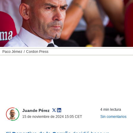
nos permite
ACEPTAR
estra
Y
ara seguir
CONTINUAR
e contenido
stándares
sin coste.
CONFIGURAR
 botón
continuar",
RECHAZAR
Paco Jémez
Cordon Press
der a la
ndo la
 de todas
, ya sean
de nuestros
 nos
 y análisis
tamiento en
b, así como
4 min lectura
un perfil
Juande Pérez
para
15 de noviembre de 2024 15:05
CET
Sin comentarios
ublicidad y
do en