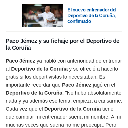
 botón
.
El nuevo entrenador del
Deportivo de la Coruña,
confirmado
nto,
cios
kies,
Paco Jémez y su fichaje por el Deportivo de
ores únicos
la Coruña
as similares
nar,
rocesar
Paco Jémez
ya habló con anterioridad de entrenar
onales como
al
Deportivo de la Coruña
y se ofreció a hacerlo
 este sitio
recciones IP
gratis si los deportivistas lo necesitaban. Es
ficadores de
importante recordar que
Paco Jémez
jugó en el
 posible
s
Deportivo de la Coruña
: "No hubo absolutamente
 traten tus
nada y ya además ese tema, empieza a cansarme.
nales en
Cada vez que el
Deportivo de la Coruña
tiene
 interés
go a lo que
que cambiar mi entrenador suena mi nombre. A mi
nerte. Para
muchas veces que suena no me preocupa. Pero
retirar su