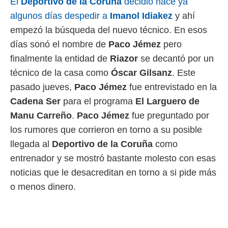
El
Deportivo de la Coruña
decidió hace ya
 mismo.
algunos días despedir a
Imanol Idiakez
y ahí
sultar más
 en nuestra
empezó la búsqueda del nuevo técnico. En esos
 Cookies
y
días sonó el nombre de
Paco Jémez
pero
ualquier
finalmente la entidad de
Riazor
se decantó por un
ento
técnico de la casa como
Óscar Gilsanz
. Este
 botón
pasado jueves,
Paco Jémez
fue entrevistado en la
ación de
kies
Cadena Ser
para el programa
El Larguero de
 disponible
Manu Carreño
.
Paco Jémez
fue preguntado por
e nuestra
.
los rumores que corrieron en torno a su posible
llegada al
Deportivo de la Coruña
como
IVAMENTE,
entrenador y se mostró bastante molesto con esas
noticias que le desacreditan en torno a si pide más
as
 a cookies
o menos dinero.
 no aceptar
ón de
uedes
uestro sitio