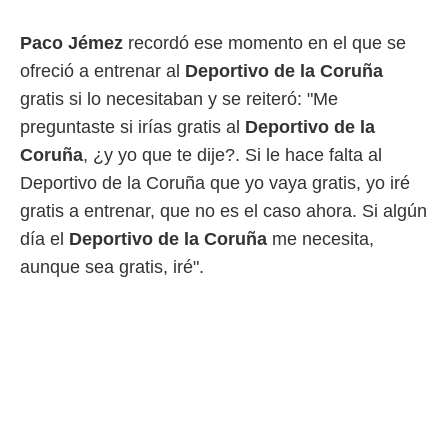
o.
Paco Jémez
recordó ese momento en el que se
calización
precisa e
ofreció a entrenar al
Deportivo de la Coruña
ión mediante
gratis si lo necesitaban y se reiteró: "Me
, publicidad
preguntaste si irías gratis al
Deportivo de la
Coruña
, ¿y yo que te dije?. Si le hace falta al
dos,
 publicidad
Deportivo de la Coruña que yo vaya gratis, yo iré
,
gratis a entrenar, que no es el caso ahora. Si algún
ón de
 desarrollo
día el
Deportivo de la Coruña
me necesita,
s.
aunque sea gratis, iré".
tros 1199
ios