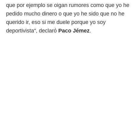
ento u
que por ejemplo se oigan rumores como que yo he
pedido mucho dinero o que yo he sido que no he
 de datos
er momento
querido ir, eso si me duele porque yo soy
ic en
deportivista", declaró
Paco Jémez
.
o en
 Cookies
en
eb.
y
socios
el
to de
la
 en un
 y/o acceder
 de datos
ara
 anuncios
ar perfiles