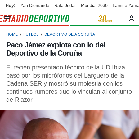
Hoy:
Yan Diomande
Rafa Jódar
Mundial 2030
Lamine Yama
privacidad
o de
ortivo
HOME
FÚTBOL
DEPORTIVO DE A CORUÑA
ortivo.com)
borado por
Paco Jémez explota con lo del
es para
Deportivo de la Coruña
ue la
 que se
e calidad.
El recién presentado técnico de la UD Ibiza
eder a este
pasó por los micrófonos del Larguero de la
ediante las
Cadena SER y mostró su molestia con los
opciones:
continuos rumores que lo vinculan al conjunto
ookies y
de Riazor
e forma
d digital
ada, basada
mación
ediante
ecnologías