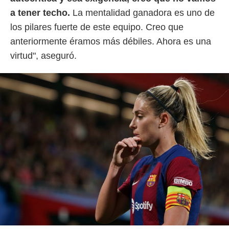
idad
a tener techo.
La mentalidad ganadora es uno de
a, utilizar
a
los pilares fuerte de este equipo. Creo que
 la
anteriormente éramos más débiles. Ahora es una
da, crear un
virtud", aseguró.
personalizar
o, uso de
a la
e contenido
do, medir el
 de la
medir el
 del
 comprender
 través de
s o a través
nación de
edentes de
fuentes,
y mejora de
os, uso de
ados con el
 seleccionar