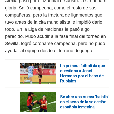
Alexia pasó por el Mundial de Australia sin pena ni
gloria. Salió campeona, como el resto de sus
rtivo.com.
o, te
compañeras, pero la fractura de ligamentos que
 de que
tuvo antes de la cita mundialista le impidió darlo
talarán
e sean
todo. En la Liga de Naciones le pasó algo
para
parecido. Pudo acudir a la fase final del torneo en
a
Sevilla, logró coronarse campeona, pero no pudo
por el sitio
o se
ayudar al equipo desde el terreno de juego.
cookies para
nto ni para
La primera futbolista que
licidad o
cuestiona a Jenni
Hermoso por el beso de
ado, aunque
Rubiales
sualizar
general no
ada. Puedes
 instalación
Se abre una nueva 'batalla'
y acceder a
en el seno de la selección
io web a
española femenina
ste abono