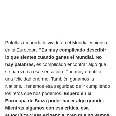
ento u
 de datos
er momento
ic en
o en
 Cookies
en
eb.
Putellas recuerda lo vivido en el Mundial y piensa
en la Eurocopa.
"Es muy complicado describir
y
socios
lo que sientes cuando ganas el Mundial. No
el
hay palabras,
es complicado encontrar algo que
to de
se parezca a esa sensación. Fue muy emotivo,
una felicidad enorme. También ganamos la
la
Nations... tenemos esa seguridad de ir cumpliendo
 en un
 y/o acceder
los retos que nos podemos.
Espero en la
 de datos
Eurocopa de Suiza poder hacer algo grande.
ara
Mientras sigamos con esa crítica, esa
 anuncios
ar perfiles
autocrítica y esa exigencia, creo que no vamos