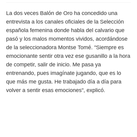
 botón
.
La dos veces Balón de Oro ha concedido una
entrevista a los canales oficiales de la Selección
nto,
española femenina donde habla del calvario que
cios
pasó y los malos momentos vividos, acordándose
kies,
ores únicos
de la seleccionadora Montse Tomé. "Siempre es
as similares
emocionante sentir otra vez ese gusanillo a la hora
nar,
rocesar
de competir, salir de inicio. Me pasa ya
onales como
entrenando, pues imagínate jugando, que es lo
 este sitio
que más me gusta. He trabajado día a día para
recciones IP
ficadores de
volver a sentir esas emociones", explicó.
 posible
s
 traten tus
nales en
 interés
go a lo que
nerte. Para
retirar su