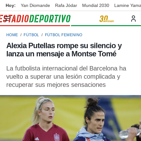
Hoy:
Yan Diomande
Rafa Jódar
Mundial 2030
Lamine Yama
privacidad
o de
ortivo
HOME
FÚTBOL
FÚTBOL FEMENINO
ortivo.com)
borado por
Alexia Putellas rompe su silencio y
es para
lanza un mensaje a Montse Tomé
ue la
 que se
e calidad.
La futbolista internacional del Barcelona ha
eder a este
vuelto a superar una lesión complicada y
ediante las
recuperar sus mejores sensaciones
opciones:
ookies y
e forma
d digital
ada, basada
mación
ediante
ecnologías