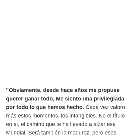
o.
calización
precisa e
ión mediante
, publicidad
dos,
 publicidad
,
ón de
 desarrollo
s.
tros 1199
"Obviamente, desde hace años me propuse
ios
querer ganar todo, Me siento una privilegiada
por todo lo que hemos hecho.
Cada vez valoro
más estos momentos, los intangibles. No el título
en sí, el camino que te ha llevado a alzar ese
Mundial. Será también la madurez, pero esos