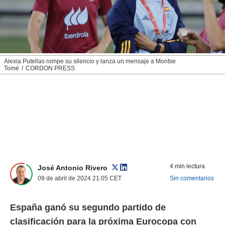
nos permite
ACEPTAR
estra
Y
ara seguir
CONTINUAR
e contenido
stándares
sin coste.
CONFIGURAR
Alexia Putellas rompe su silencio y lanza un mensaje a Montse
Tomé
CORDON PRESS
 botón
continuar",
RECHAZAR
der a la
ndo la
 de todas
, ya sean
de nuestros
 nos
 y análisis
4 min lectura
tamiento en
José Antonio Rivero
b, así como
09 de abril de 2024 21:05
CET
Sin comentarios
un perfil
para
ublicidad y
España ganó su segundo partido de
clasificación para la próxima Eurocopa con
do en