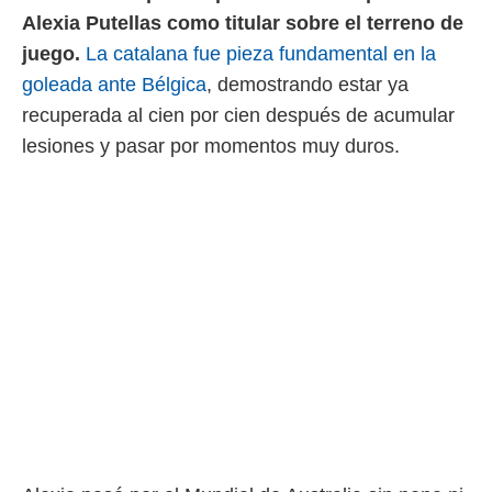
 mismo.
Alexia Putellas como titular sobre el terreno de
sultar más
juego.
La catalana fue pieza fundamental en la
 en nuestra
goleada ante Bélgica
, demostrando estar ya
 Cookies
y
ualquier
recuperada al cien por cien después de acumular
lesiones y pasar por momentos muy duros.
ento
 botón
ación de
kies
 disponible
e nuestra
.
IVAMENTE,
as
 a cookies
 no aceptar
ón de
uedes
uestro sitio