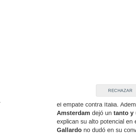
Jano Monserrate se gan
y el 'Cholo' Simeone
Por otra parte,
Jano Monserr
selección española sub-19,
RECHAZAR
en los choques de clasificaci
el empate contra Italia. Ade
Amsterdam
dejó un
tanto y
explican su alto potencial en 
Gallardo
no dudó en su conv