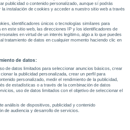
Sel
rar publicidad o contenido personalizado, aunque sí podrás
vo fichaje del Ajax
UEFA Champions League
 la instalación de cookies y acceder a nuestro sitio web a través
Can
Resultados
Clasificacion
Fút
es, identificadores únicos o tecnologías similares para
lmente con el fichaje de Jano Monserrate,
UEFA Europa League
n este sitio web, las direcciones IP y los identificadores de
1ª 
Resultados
Clasificacion
deslumbró en el Atlético y consiguió la
rsonales en virtud de un interés legítimo, algo a lo que puedes
 al tratamiento de datos en cualquier momento haciendo clic en
ando Torres
miento de datos:
uso de datos limitados para seleccionar anuncios básicos, crear
ccionar la publicidad personalizada, crear un perfil para
ontenido personalizado, medir el rendimiento de la publicidad,
vés de estadísticas o a través de la combinación de datos
rvicios, uso de datos limitados con el objetivo de seleccionar el
e análisis de dispositivos, publicidad y contenido
n de audiencia y desarrollo de servicios.