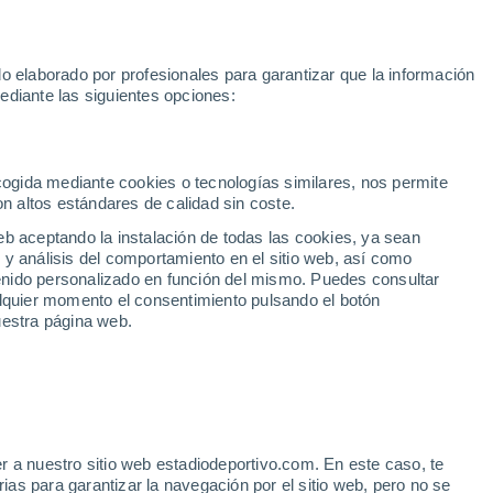
Mundial 2030
Lamine Yamal
Luis de la Fuente
Rodri
Rafa
o elaborado por profesionales para garantizar que la información
Fútbol
Motor
Tenis
Baloncest
ediante las siguientes opciones:
Motociclismo
ACB
Portadas
Laliga Hypermotion
Juegos Olímpicos
UEF
Tem
MotoGP
Resultados
Clasificación
Res
Dep
Euroliga
Opinión
Juegos Olímpicos de Invierno
AD Ceuta
Albacete
Cop
ecogida mediante cookies o tecnologías similares, nos permite
on altos estándares de calidad sin coste.
Burgos
Cádiz CF
Res
eb aceptando la instalación de todas las cookies, ya sean
CD Castellón
Celta Fortuna
Mun
 y análisis del comportamiento en el sitio web, así como
Córdoba CF
Eibar
Res
ntenido personalizado en función del mismo. Puedes consultar
alquier momento el consentimiento pulsando el botón
CD Eldense
FC Andorra
Fút
uestra página web.
Girona
Granada CF
Pre
Las Palmas
Leganés
Ser
Mallorca
Oviedo
Fic
Real Sociedad B
Real Valladolid
ONAL
Sel
Sabadell
Real Sporting
r a nuestro sitio web estadiodeportivo.com. En este caso, te
Mun
as manos con Jano
as para garantizar la navegación por el sitio web, pero no se
Tenerife
UD Almería