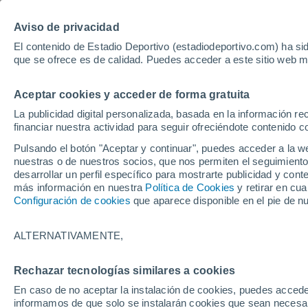
Hoy:
Yan Diomande
Aviso de privacidad
El contenido de Estadio Deportivo (estadiodeportivo.com) ha sid
que se ofrece es de calidad. Puedes acceder a este sitio web m
Laliga EA Sports
Padel
Clasificación
Resultados
Ciclismo
Aceptar cookies y acceder de forma gratuita
UFC
Alavés
Athletic Club de Bilbao
La publicidad digital personalizada, basada en la información r
financiar nuestra actividad para seguir ofreciéndote contenido c
Atlético de Madrid
FC Barcelona
Pulsando el botón "Aceptar y continuar", puedes acceder a la w
Real Betis
Celta de Vigo
nuestras o de nuestros socios, que nos permiten el seguimiento
Deportivo de A Coruña
Elche
desarrollar un perfil específico para mostrarte publicidad y co
más información en nuestra
Política de Cookies
y retirar en cu
Espanyol
Getafe
Configuración de cookies
que aparece disponible en el pie de n
Levante UD
Málaga CF
Osasuna
Racing de Santander
ALTERNATIVAMENTE,
Rayo Vallecano
Real Madrid
Real Sociedad
Sevilla FC
Rechazar tecnologías similares a cookies
HOME
FÚTBOL
FÚTBOL INTERNACI
Valencia CF
Villarreal CF
En caso de no aceptar la instalación de cookies, puedes accede
Míchel se frota l
informamos de que solo se instalarán cookies que sean necesari