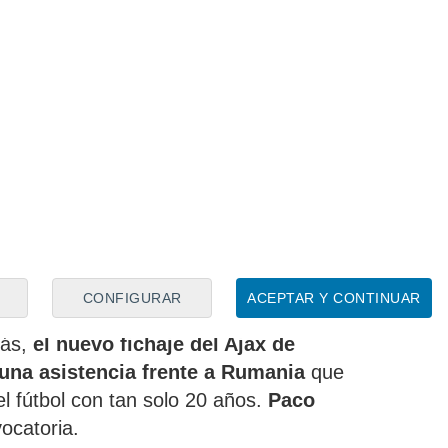
ó la confianza de Fernando Torres
at cuenta con experiencia en la
dónde llegó a disputar cinco encuentros
CONFIGURAR
ACEPTAR Y CONTINUAR
ón para el Europeo, dónde logró un gol en
más,
el nuevo fichaje del Ajax de
 una asistencia frente a Rumania
que
el fútbol con tan solo 20 años.
Paco
ocatoria.