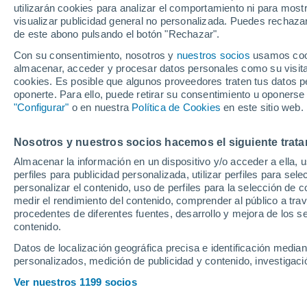
utilizarán cookies para analizar el comportamiento ni para most
Monserrate, el nue
visualizar publicidad general no personalizada. Puedes rechazar
de este abono pulsando el botón "Rechazar".
Con su consentimiento, nosotros y
nuestros socios
usamos cooki
Míchel, que ya cuenta oficia
almacenar, acceder y procesar datos personales como su visita e
ata hasta 2030 a la joya que 
cookies. Es posible que algunos proveedores traten tus datos pe
oponerte. Para ello, puede retirar su consentimiento u oponerse
confianza de Simeone y Fern
"Configurar"
o en nuestra
Política de Cookies
en este sitio web.
Nosotros y nuestros socios hacemos el siguiente trata
Almacenar la información en un dispositivo y/o acceder a ella, 
perfiles para publicidad personalizada, utilizar perfiles para sele
personalizar el contenido, uso de perfiles para la selección de c
medir el rendimiento del contenido, comprender al público a tra
procedentes de diferentes fuentes, desarrollo y mejora de los se
contenido.
Datos de localización geográfica precisa e identificación mediant
personalizados, medición de publicidad y contenido, investigació
Ver nuestros 1199 socios