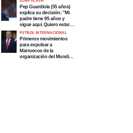
ZONA FLASH
país de delincuentes"
Pep Guardiola (55 años)
explica su decisión: "Mi
padre tiene 95 años y
sigue aquí. Quiero estar
más tiempo con él"
FÚTBOL INTERNACIONAL
Primeros movimientos
para expulsar a
Marruecos de la
organización del Mundial
2030