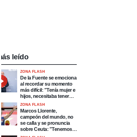
ás leído
ZONA FLASH
De la Fuente se emociona
al recordar su momento
más difícil: "Tenía mujer e
hijos, necesitaba tener
ingresos y volver al
ZONA FLASH
fútbol"
Marcos Llorente,
campeón del mundo, no
se calla y se pronuncia
sobre Ceuta: "Tenemos
que defender nuestro