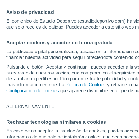
Hoy:
Yan Diomande
Aviso de privacidad
El contenido de Estadio Deportivo (estadiodeportivo.com) ha sid
que se ofrece es de calidad. Puedes acceder a este sitio web m
Laliga EA Sports
Padel
Clasificación
Resultados
Ciclismo
Aceptar cookies y acceder de forma gratuita
UFC
Alavés
Athletic Club de Bilbao
La publicidad digital personalizada, basada en la información r
financiar nuestra actividad para seguir ofreciéndote contenido c
Atlético de Madrid
FC Barcelona
Pulsando el botón "Aceptar y continuar", puedes acceder a la w
Real Betis
Celta de Vigo
nuestras o de nuestros socios, que nos permiten el seguimiento
Deportivo de A Coruña
Elche
desarrollar un perfil específico para mostrarte publicidad y co
más información en nuestra
Política de Cookies
y retirar en cu
Espanyol
Getafe
Configuración de cookies
que aparece disponible en el pie de n
Levante UD
Málaga CF
Osasuna
Racing de Santander
ALTERNATIVAMENTE,
Rayo Vallecano
Real Madrid
Real Sociedad
Sevilla FC
Rechazar tecnologías similares a cookies
HOME
FÚTBOL
GIRONA
Valencia CF
Villarreal CF
En caso de no aceptar la instalación de cookies, puedes accede
Michel no consigu
informamos de que solo se instalarán cookies que sean necesari