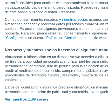
utilizarán cookies para analizar el comportamiento ni para most
visualizar publicidad general no personalizada. Puedes rechazar
de este abono pulsando el botón "Rechazar".
El técnico del Girona no ha 
para alcanzar la regularidad 
Con su consentimiento, nosotros y
nuestros socios
usamos cooki
almacenar, acceder y procesar datos personales como su visita e
cookies. Es posible que algunos proveedores traten tus datos pe
oponerte. Para ello, puede retirar su consentimiento u oponerse
"Configurar"
o en nuestra
Política de Cookies
en este sitio web.
Nosotros y nuestros socios hacemos el siguiente trata
Almacenar la información en un dispositivo y/o acceder a ella, 
perfiles para publicidad personalizada, utilizar perfiles para sele
personalizar el contenido, uso de perfiles para la selección de c
medir el rendimiento del contenido, comprender al público a tra
procedentes de diferentes fuentes, desarrollo y mejora de los se
contenido.
Datos de localización geográfica precisa e identificación mediant
personalizados, medición de publicidad y contenido, investigació
Ver nuestros 1199 socios