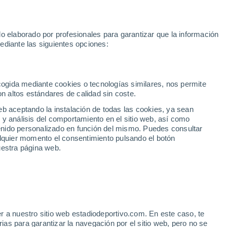
Rafa Jódar
Mundial 2030
Lamine Yamal
Luis de la Fuente
o elaborado por profesionales para garantizar que la información
Fútbol
Motor
Tenis
Baloncest
ediante las siguientes opciones:
Motociclismo
ACB
Portadas
Laliga Hypermotion
Juegos Olímpicos
UEF
Tem
MotoGP
Resultados
Clasificación
Res
Dep
Euroliga
Opinión
Juegos Olímpicos de Invierno
AD Ceuta
Albacete
Cop
ecogida mediante cookies o tecnologías similares, nos permite
on altos estándares de calidad sin coste.
Burgos
Cádiz CF
Res
eb aceptando la instalación de todas las cookies, ya sean
CD Castellón
Celta Fortuna
Mun
 y análisis del comportamiento en el sitio web, así como
Córdoba CF
Eibar
Res
ntenido personalizado en función del mismo. Puedes consultar
alquier momento el consentimiento pulsando el botón
CD Eldense
FC Andorra
Fút
uestra página web.
Girona
Granada CF
Pre
Las Palmas
Leganés
Ser
Mallorca
Oviedo
Fic
Real Sociedad B
Real Valladolid
Sel
Sabadell
Real Sporting
r a nuestro sitio web estadiodeportivo.com. En este caso, te
Mun
e dar con la tecla
as para garantizar la navegación por el sitio web, pero no se
Tenerife
UD Almería