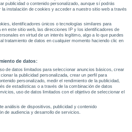
Sel
rar publicidad o contenido personalizado, aunque sí podrás
UEFA Champions League
 la instalación de cookies y acceder a nuestro sitio web a través
Can
logrado esta temporada encontrar la clave
Resultados
Clasificacion
Fút
en LaLiga
es, identificadores únicos o tecnologías similares para
UEFA Europa League
n este sitio web, las direcciones IP y los identificadores de
1ª 
Resultados
Clasificacion
rsonales en virtud de un interés legítimo, algo a lo que puedes
 al tratamiento de datos en cualquier momento haciendo clic en
miento de datos:
uso de datos limitados para seleccionar anuncios básicos, crear
ccionar la publicidad personalizada, crear un perfil para
ontenido personalizado, medir el rendimiento de la publicidad,
vés de estadísticas o a través de la combinación de datos
rvicios, uso de datos limitados con el objetivo de seleccionar el
e análisis de dispositivos, publicidad y contenido
n de audiencia y desarrollo de servicios.