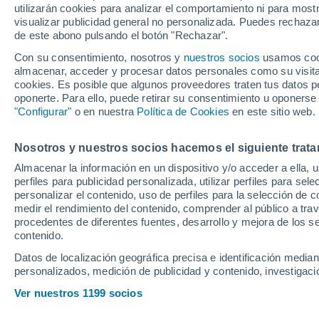
utilizarán cookies para analizar el comportamiento ni para most
visualizar publicidad general no personalizada. Puedes rechazar
de este abono pulsando el botón "Rechazar".
El jugador de Palma de Mallo
Diario de Mallorca que no est
Con su consentimiento, nosotros y
nuestros socios
usamos cooki
almacenar, acceder y procesar datos personales como su visita e
equipo, y no descarta salir 
cookies. Es posible que algunos proveedores traten tus datos pe
oponerte. Para ello, puede retirar su consentimiento u oponerse
"Configurar"
o en nuestra
Política de Cookies
en este sitio web.
Nosotros y nuestros socios hacemos el siguiente trata
Almacenar la información en un dispositivo y/o acceder a ella, 
perfiles para publicidad personalizada, utilizar perfiles para sele
personalizar el contenido, uso de perfiles para la selección de c
medir el rendimiento del contenido, comprender al público a tra
procedentes de diferentes fuentes, desarrollo y mejora de los se
contenido.
Datos de localización geográfica precisa e identificación mediant
personalizados, medición de publicidad y contenido, investigació
Ver nuestros 1199 socios