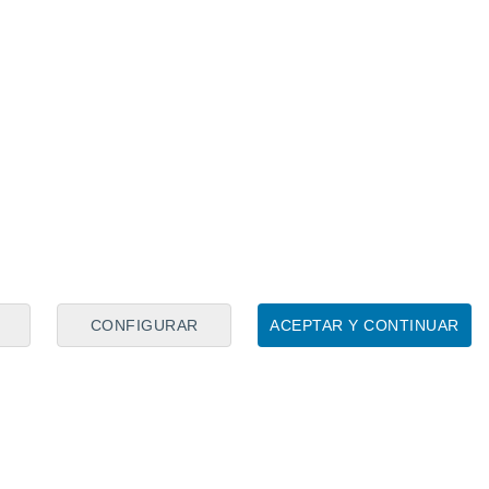
el
Real Mallorca
, acumulando experiencia
ndés
, volvió al club de su infancia para
lantilla de manera permanente. En el mes
ta 2027, pero no está teniendo el
“Estoy haciendo el trabajo que me
 tengo casi 28 años y mi situación no
cuando renové. Y más en la situación
ticamente estaba fuera del club.
a situación y mi idea a lo mejor era
rtar en lo que se me permita y cuando
CONFIGURAR
ACEPTAR Y CONTINUAR
 verano ya veremos”
, aseguraba al