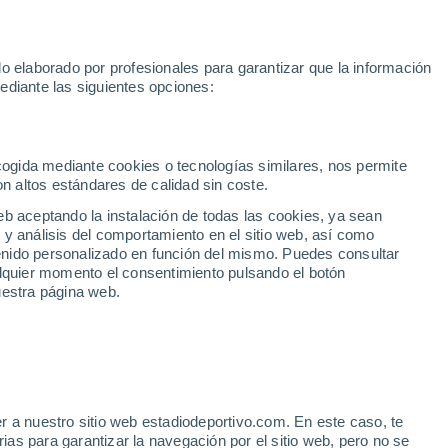
Rafa Jódar
Mundial 2030
Lamine Yamal
Luis de la Fuente
o elaborado por profesionales para garantizar que la información
Fútbol
Motor
Tenis
Baloncest
ediante las siguientes opciones:
Motociclismo
ACB
Portadas
Laliga Hypermotion
Juegos Olímpicos
UEF
Tem
MotoGP
Resultados
Clasificación
Res
Dep
Euroliga
Opinión
Juegos Olímpicos de Invierno
AD Ceuta
Albacete
Cop
ecogida mediante cookies o tecnologías similares, nos permite
on altos estándares de calidad sin coste.
Burgos
Cádiz CF
Res
eb aceptando la instalación de todas las cookies, ya sean
CD Castellón
Celta Fortuna
Mun
 y análisis del comportamiento en el sitio web, así como
Córdoba CF
Eibar
Res
ntenido personalizado en función del mismo. Puedes consultar
alquier momento el consentimiento pulsando el botón
CD Eldense
FC Andorra
Fút
uestra página web.
Girona
Granada CF
Pre
Las Palmas
Leganés
Ser
Mallorca
Oviedo
Fic
Real Sociedad B
Real Valladolid
Sel
Sabadell
Real Sporting
r a nuestro sitio web estadiodeportivo.com. En este caso, te
Mun
nio Sánchez
as para garantizar la navegación por el sitio web, pero no se
Tenerife
UD Almería