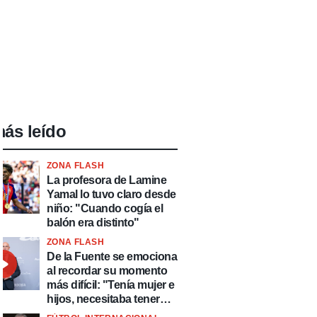
ás leído
ZONA FLASH
La profesora de Lamine
Yamal lo tuvo claro desde
niño: "Cuando cogía el
balón era distinto"
ZONA FLASH
De la Fuente se emociona
al recordar su momento
más difícil: "Tenía mujer e
hijos, necesitaba tener
ingresos y volver al