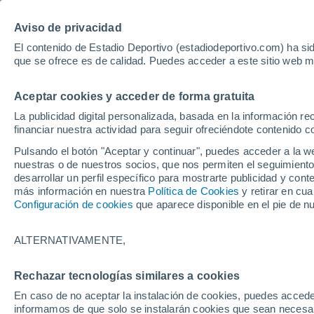
Hoy:
Yan Diomande
Aviso de privacidad
El contenido de Estadio Deportivo (estadiodeportivo.com) ha sid
que se ofrece es de calidad. Puedes acceder a este sitio web m
Laliga EA Sports
Padel
Clasificación
Resultados
Ciclismo
Aceptar cookies y acceder de forma gratuita
UFC
Alavés
Athletic Club de Bilbao
La publicidad digital personalizada, basada en la información r
financiar nuestra actividad para seguir ofreciéndote contenido c
Atlético de Madrid
FC Barcelona
Pulsando el botón "Aceptar y continuar", puedes acceder a la w
Real Betis
Celta de Vigo
nuestras o de nuestros socios, que nos permiten el seguimiento
Deportivo de A Coruña
Elche
desarrollar un perfil específico para mostrarte publicidad y co
más información en nuestra
Política de Cookies
y retirar en cu
Espanyol
Getafe
Configuración de cookies
que aparece disponible en el pie de n
Levante UD
Málaga CF
Osasuna
Racing de Santander
ALTERNATIVAMENTE,
Rayo Vallecano
Real Madrid
Real Sociedad
Sevilla FC
Rechazar tecnologías similares a cookies
HOME
FÚTBOL
MALLORCA
Valencia CF
Villarreal CF
En caso de no aceptar la instalación de cookies, puedes accede
El futuro de Anto
informamos de que solo se instalarán cookies que sean necesari