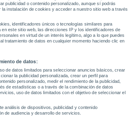
Sel
rar publicidad o contenido personalizado, aunque sí podrás
UEFA Champions League
 la instalación de cookies y acceder a nuestro sitio web a través
Can
rca ha confesado en una entrevista con
Resultados
Clasificacion
Fút
á contento con su papel este curso en el
es, identificadores únicos o tecnologías similares para
UEFA Europa League
n este sitio web, las direcciones IP y los identificadores de
1ª 
en el próximo mercado
Resultados
Clasificacion
rsonales en virtud de un interés legítimo, algo a lo que puedes
 al tratamiento de datos en cualquier momento haciendo clic en
miento de datos:
uso de datos limitados para seleccionar anuncios básicos, crear
ccionar la publicidad personalizada, crear un perfil para
ontenido personalizado, medir el rendimiento de la publicidad,
vés de estadísticas o a través de la combinación de datos
rvicios, uso de datos limitados con el objetivo de seleccionar el
e análisis de dispositivos, publicidad y contenido
n de audiencia y desarrollo de servicios.