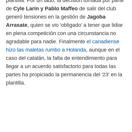
plantilla. Por un lado, la decisión tomada por parte
ento u
de
Cyle Larin y Pablo Maffeo
de salir del club
 de datos
generó tensiones en la gestión de
Jagoba
er momento
Arrasate
, quien se vio 'obligado' a tener que lidiar
ic en
o en
en plena competición con una circunstancia no
agradable para nadie. Finalmente
el canadiense
 Cookies
en
eb.
hizo las maletas rumbo a Holanda
, aunque en el
caso del catalán, la falta de entendimiento para
y
socios
llegar a un acuerdo satisfactorio para todas las
el
partes ha propiciado la permanencia del '23' en la
to de
plantilla.
la
 en un
 y/o acceder
 de datos
ara
 anuncios
ar perfiles