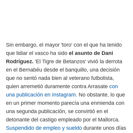
idad
a, utilizar
a
 la
da, crear un
personalizar
o, uso de
Sin embargo, el mayor 'toro' con el que ha tenido
a la
e contenido
que lidiar el vasco ha sido
el asunto de Dani
do, medir el
Rodríguez.
'El Tigre de Betanzos' vivió la derrota
 de la
en el Bernabéu desde el banquillo, una decisión
medir el
 del
que no sentó nada bien al veterano futbolista,
 comprender
quien arremetió duramente contra Arrasate
con
 través de
s o a través
una publicación en Instagram.
No obstante, lo que
nación de
en un primer momento parecía una enmienda con
edentes de
fuentes,
una segunda publicación, se convirtió en el
y mejora de
detonante del castigo empleado por el Mallorca.
os, uso de
ados con el
Suspendido de empleo y sueldo
durante unos días
 seleccionar