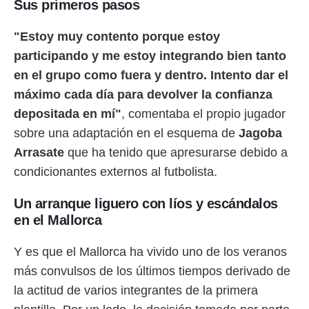
Sus primeros pasos
 botón
.
"Estoy muy contento porque estoy
nto,
participando y me estoy integrando bien tanto
en el grupo como fuera y dentro. Intento dar el
cios
kies,
máximo cada día para devolver la confianza
ores únicos
depositada en mí"
, comentaba el propio jugador
as similares
nar,
sobre una adaptación en el esquema de
Jagoba
rocesar
Arrasate
que ha tenido que apresurarse debido a
onales como
 este sitio
condicionantes externos al futbolista.
recciones IP
ficadores de
Un arranque liguero con líos y escándalos
 posible
en el Mallorca
s
 traten tus
nales en
Y es que el Mallorca ha vivido uno de los veranos
 interés
más convulsos de los últimos tiempos derivado de
go a lo que
nerte. Para
la actitud de varios integrantes de la primera
retirar su