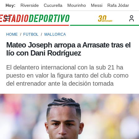
Hoy:
Riverside
Cucurella
Mourinho
Messi
Rafa Jódar
privacidad
o de
ortivo
HOME
FÚTBOL
MALLORCA
ortivo.com)
borado por
Mateo Joseph arropa a Arrasate tras el
es para
lío con Dani Rodríguez
ue la
 que se
e calidad.
El delantero internacional con la sub 21 ha
eder a este
puesto en valor la figura tanto del club como
ediante las
del entrenador ante la decisión tomada
opciones:
ookies y
e forma
d digital
ada, basada
mación
ediante
ecnologías