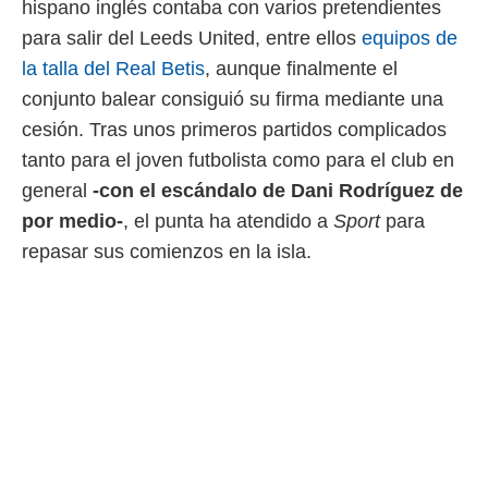
hispano inglés contaba con varios pretendientes
 mismo.
para salir del Leeds United, entre ellos
equipos de
sultar más
 en nuestra
la talla del Real Betis
, aunque finalmente el
 Cookies
y
conjunto balear consiguió su firma mediante una
ualquier
cesión. Tras unos primeros partidos complicados
ento
tanto para el joven futbolista como para el club en
 botón
ación de
general
-con el escándalo de Dani Rodríguez de
kies
por medio-
, el punta ha atendido a
Sport
para
 disponible
e nuestra
repasar sus comienzos en la isla.
.
IVAMENTE,
as
 a cookies
 no aceptar
ón de
uedes
uestro sitio