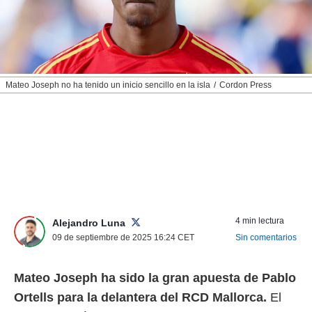
nos permite
ACEPTAR
estra
Y
ara seguir
CONTINUAR
e contenido
stándares
sin coste.
CONFIGURAR
Mateo Joseph no ha tenido un inicio sencillo en la isla
Cordon Press
 botón
continuar",
RECHAZAR
der a la
ndo la
 de todas
, ya sean
de nuestros
 nos
 y análisis
4 min lectura
Alejandro Luna
tamiento en
09 de septiembre de 2025 16:24
CET
Sin comentarios
b, así como
un perfil
para
Mateo Joseph ha sido la gran apuesta de Pablo
ublicidad y
Ortells para la delantera del RCD Mallorca.
El
do en