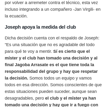
por volver a arremeter contra el técnico, esta vez
o.
incluso integrando a un compañero -Jan Virgili- en
calización
precisa e
la ecuación.
ión mediante
Joseph apoya la medida del club
, publicidad
Dicha decisión cuenta con el respaldo de Joseph:
dos,
 publicidad
"Es una situación que no es agradable del todo
,
para qué te voy a mentir.
Sí es cierto que el
ón de
 desarrollo
míster y el club han tomado una decisión y al
s.
final Jagoba Arrasate es el que tiene toda la
tros 1199
responsabilidad del grupo y hay que respetar
ios
la decisión.
Somos todos un equipo y vamos
todos en esa dirección. Somos conscientes de que
estas situaciones pueden suceder, aunque sean
desagradables, pero
el club y el míster ya han
tomado una decisión y hay que ir a fuego con