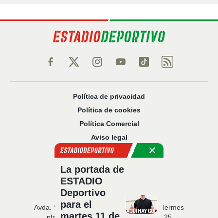
Política de privacidad
Política de cookies
Política Comercial
Aviso legal
Configuración de privacidad
Sobre nosotros
La portada de
Código Ético
ESTADIO
Deportivo
para el
Avda. San Francisco Javier, 22 · Edificio Hermes
martes 11 de
planta 5 · 41018 Sevilla · T. 954 216 525