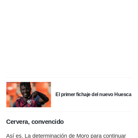
idad
a, utilizar
a
 la
da, crear un
personalizar
o, uso de
a la
e contenido
do, medir el
 de la
medir el
 del
 comprender
 través de
El primer fichaje del nuevo Huesca
s o a través
nación de
edentes de
fuentes,
y mejora de
Cervera, convencido
os, uso de
ados con el
Así es. La determinación de Moro para continuar
 seleccionar