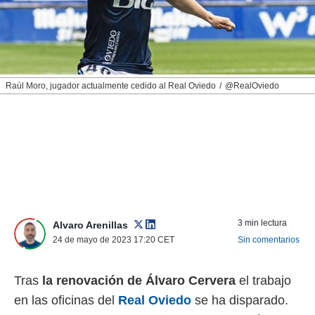
nos permite
ACEPTAR
estra
Y
ara seguir
CONTINUAR
e contenido
stándares
sin coste.
CONFIGURAR
Raúl Moro, jugador actualmente cedido al Real Oviedo
@RealOviedo
 botón
continuar",
RECHAZAR
der a la
ndo la
 de todas
, ya sean
de nuestros
 nos
 y análisis
3 min lectura
Alvaro Arenillas
tamiento en
24 de mayo de 2023 17:20
CET
Sin comentarios
b, así como
un perfil
para
Tras
la renovación de Álvaro Cervera
el trabajo
ublicidad y
en las oficinas del
Real Oviedo
se ha disparado.
do en