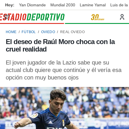
Hoy:
Yan Diomande
Mundial 2030
Lamine Yamal
Luis de la
privacidad
o de
ortivo
HOME
FÚTBOL
OVIEDO
REAL OVIEDO
ortivo.com)
borado por
El deseo de Raúl Moro choca con la
es para
cruel realidad
ue la
 que se
e calidad.
El joven jugador de la Lazio sabe que su
eder a este
actual club quiere que continúe y él vería esa
ediante las
opción con muy buenos ojos
opciones:
ookies y
e forma
d digital
ada, basada
mación
ediante
ecnologías