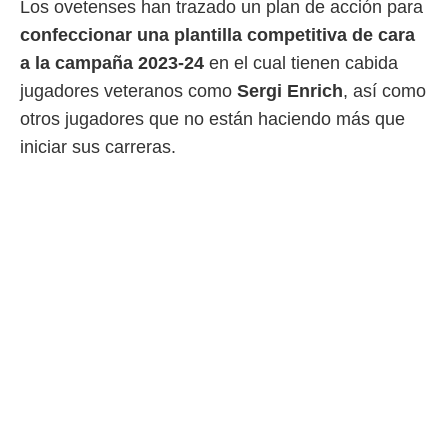
Los ovetenses han trazado un plan de acción para
 mismo.
confeccionar una plantilla competitiva de cara
sultar más
 en nuestra
a la campaña 2023-24
en el cual tienen cabida
 Cookies
y
jugadores veteranos como
Sergi Enrich
, así como
ualquier
otros jugadores que no están haciendo más que
ento
iniciar sus carreras.
 botón
ación de
kies
 disponible
e nuestra
.
IVAMENTE,
as
 a cookies
 no aceptar
ón de
uedes
uestro sitio