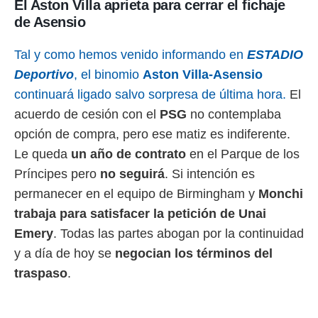
El Aston Villa aprieta para cerrar el fichaje
o.
de Asensio
calización
precisa e
Tal y como hemos venido informando en
ESTADIO
ión mediante
Deportivo
, el binomio
Aston Villa-Asensio
, publicidad
continuará ligado salvo sorpresa de última hora.
El
dos,
acuerdo de cesión con el
PSG
no contemplaba
 publicidad
opción de compra, pero ese matiz es indiferente.
,
Le queda
un año de contrato
en el Parque de los
ón de
 desarrollo
Príncipes pero
no seguirá
. Si intención es
s.
permanecer en el equipo de Birmingham y
Monchi
tros 1199
trabaja para satisfacer la petición de Unai
ios
Emery
. Todas las partes abogan por la continuidad
y a día de hoy se
negocian los términos del
traspaso
.