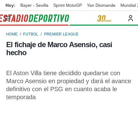
Hoy:
Bayer - Sevilla
Sprint MotoGP
Yan Diomande
Mundial
privacidad
o de
ortivo
HOME
FÚTBOL
PREMIER LEAGUE
ortivo.com)
borado por
El fichaje de Marco Asensio, casi
es para
hecho
ue la
 que se
e calidad.
eder a este
El Aston Villa tiene decidido quedarse con
ediante las
Marco Asensio en propiedad y dará el avance
opciones:
definitivo con el PSG en cuanto acaba le
ookies y
temporada
e forma
d digital
ada, basada
mación
ediante
ecnologías