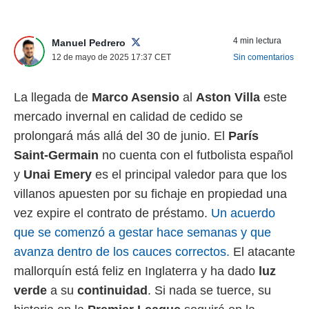
nos permite
ACEPTAR
estra
Y
ara seguir
4 min lectura
Manuel Pedrero
CONTINUAR
e contenido
12 de mayo de 2025 17:37
CET
Sin comentarios
stándares
sin coste.
CONFIGURAR
La llegada de
Marco Asensio
al
Aston Villa
este
 botón
continuar",
mercado invernal en calidad de cedido se
RECHAZAR
der a la
prolongará más allá del 30 de junio. El
París
ndo la
 de todas
Saint-Germain
no cuenta con el futbolista español
, ya sean
y
Unai Emery
es el principal valedor para que los
de nuestros
 nos
villanos apuesten por su fichaje en propiedad una
vez expire el contrato de préstamo.
Un acuerdo
 y análisis
tamiento en
que se comenzó a gestar hace semanas y que
b, así como
avanza dentro de los cauces correctos.
El atacante
un perfil
para
mallorquín está feliz en Inglaterra y ha dado
luz
ublicidad y
verde
a su
continuidad
. Si nada se tuerce, su
do en