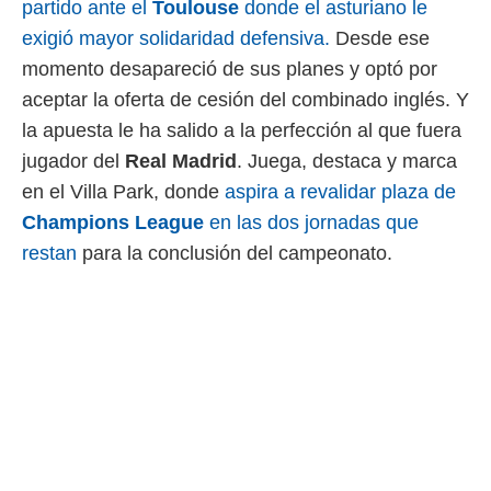
partido ante el
Toulouse
donde el asturiano le
ento u
exigió mayor solidaridad defensiva.
Desde ese
 de datos
momento desapareció de sus planes y optó por
er momento
ic en
aceptar la oferta de cesión del combinado inglés. Y
o en
la apuesta le ha salido a la perfección al que fuera
 Cookies
en
jugador del
Real Madrid
. Juega, destaca y marca
eb.
en el Villa Park, donde
aspira a revalidar plaza de
y
Champions League
en las dos jornadas que
socios
restan
para la conclusión del campeonato.
el
to de
la
 en un
 y/o acceder
 de datos
ara
 anuncios
ar perfiles