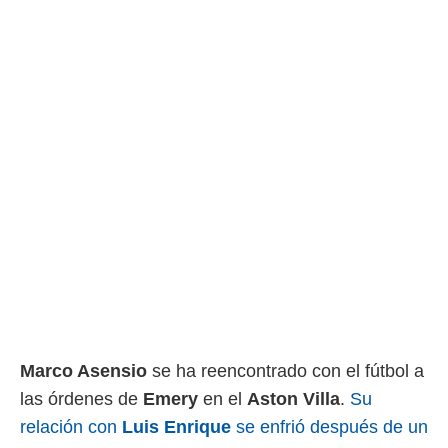
 botón
.
nto,
cios
kies,
ores únicos
as similares
nar,
rocesar
onales como
 este sitio
recciones IP
ficadores de
 posible
s
 traten tus
nales en
Marco Asensio
se ha reencontrado con el fútbol a
 interés
las órdenes de
Emery
en el
Aston Villa
.
Su
go a lo que
nerte. Para
relación con
Luis Enrique
se enfrió después de un
retirar su