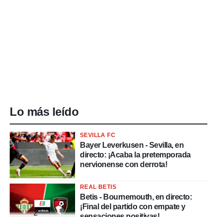
Lo más leído
SEVILLA FC
Bayer Leverkusen - Sevilla, en
directo: ¡Acaba la pretemporada
nervionense con derrota!
REAL BETIS
Betis - Bournemouth, en directo:
¡Final del partido con empate y
2
sensaciones positivas!