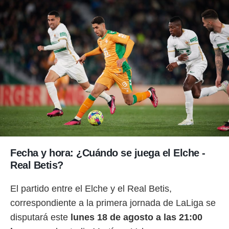
Fecha y hora: ¿Cuándo se juega el Elche -
Real Betis?
El partido entre el Elche y el Real Betis,
correspondiente a la primera jornada de LaLiga se
disputará este
lunes 18 de agosto a las 21:00