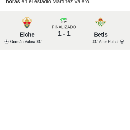
horas
en el estadio Martínez Valero.
FINALIZADO
1 - 1
Elche
Betis
Germán Valera
81'
21'
Aitor Ruibal