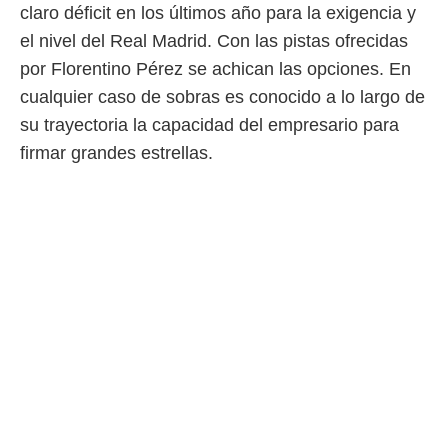
idad
claro déficit en los últimos año para la exigencia y
a, utilizar
el nivel del Real Madrid. Con las pistas ofrecidas
a
 la
por Florentino Pérez se achican las opciones. En
cualquier caso de sobras es conocido a lo largo de
da, crear un
personalizar
su trayectoria la capacidad del empresario para
o, uso de
firmar grandes estrellas.
a la
e contenido
do, medir el
 de la
medir el
 del
 comprender
 través de
s o a través
nación de
edentes de
fuentes,
y mejora de
os, uso de
ados con el
 seleccionar