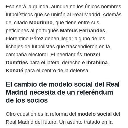
o.
Esa será la guinda, aunque no los únicos nombres
calización
futbolísticos que se unirán al Real Madrid. Además
precisa e
del citado
Mourinho
, que tiene entre sus
ión mediante
peticiones al portugués
Mateus Fernandes
,
, publicidad
Florentino Pérez deben llegar alguno de los
dos,
fichajes de futbolistas que trascendieron en la
 publicidad
campaña electoral. El neerlandés
Denzel
,
ón de
Dumfries
para el lateral derecho e
Ibrahima
 desarrollo
Konaté
para el centro de la defensa.
s.
tros 1199
El cambio de modelo social del Real
ios
Madrid necesita de un referéndum
de los socios
Otro cuestión es la reforma del
modelo social
del
Real Madrid del futuro. Un asunto tratado en la