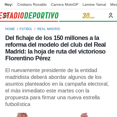
Hoy:
Cristiano Ronaldo
Carrera MotoGP
Lamine Yamal
Mes
privacidad
o de
ortivo
HOME
FÚTBOL
REAL MADRID
ortivo.com)
borado por
Del fichaje de los 150 millones a la
es para
reforma del modelo del club del Real
ue la
 que se
Madrid: la hoja de ruta del victorioso
e calidad.
Florentino Pérez
eder a este
ediante las
El nuevamente presidente de la entidad
opciones:
madridista deberá abordar algunos de los
ookies y
asuntos planteados en la campaña electoral,
e forma
el más inmediato este martes con la
propuesta para firmar una nueva estrella
d digital
ada, basada
futbolística
mación
ediante
ecnologías