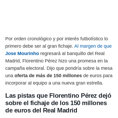
rtivo.com.
o, te
 de que
talarán
e sean
para
Por orden cronológico y por interés futbolístico lo
a
por el sitio
primero debe ser al gran fichaje.
Al margen de que
o se
Jose Mourinho
regresará al banquillo del Real
cookies para
Madrid, Florentino Pérez hizo una promesa en la
nto ni para
campaña electoral. Dijo que pondría sobre la mesa
licidad o
una
oferta de más de 150 millones
de euros para
ado, aunque
incorporar al equipo a una nueva gran estrella.
sualizar
general no
Las pistas que Florentino Pérez dejó
ada. Puedes
 instalación
sobre el fichaje de los 150 millones
y acceder a
de euros del Real Madrid
io web a
ste abono