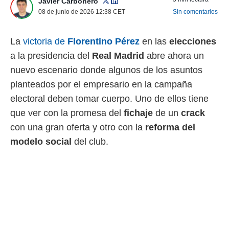
Javier Carbonero
 mismo.
08 de junio de 2026 12:38
CET
Sin comentarios
sultar más
 en nuestra
 Cookies
y
La
victoria de
Florentino Pérez
en las
elecciones
ualquier
a la presidencia del
Real Madrid
abre ahora un
ento
nuevo escenario donde algunos de los asuntos
 botón
planteados por el empresario en la campaña
ación de
kies
electoral deben tomar cuerpo. Uno de ellos tiene
 disponible
que ver con la promesa del
fichaje
de un
crack
e nuestra
.
con una gran oferta y otro con la
reforma del
modelo social
del club.
IVAMENTE,
as
 a cookies
 no aceptar
ón de
uedes
uestro sitio