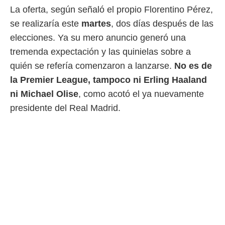
 botón
La oferta, según señaló el propio Florentino Pérez,
.
se realizaría este
martes
, dos días después de las
elecciones. Ya su mero anuncio generó una
nto,
tremenda expectación y las quinielas sobre a
cios
quién se refería comenzaron a lanzarse.
No es de
kies,
ores únicos
la Premier League, tampoco ni Erling Haaland
as similares
ni Michael Olise
, como acotó el ya nuevamente
nar,
rocesar
presidente del Real Madrid.
onales como
 este sitio
recciones IP
ficadores de
 posible
s
 traten tus
nales en
 interés
go a lo que
nerte. Para
retirar su