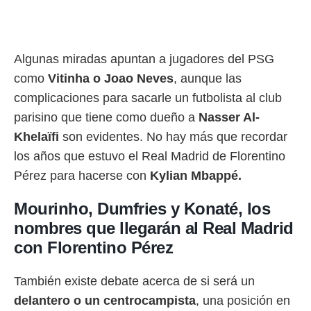
ento u
 de datos
er momento
Algunas miradas apuntan a jugadores del PSG
ic en
o en
como
Vitinha o Joao Neves
, aunque las
complicaciones para sacarle un futbolista al club
 Cookies
en
eb.
parisino que tiene como dueño a
Nasser Al-
Khelaïfi
son evidentes. No hay más que recordar
y
socios
los años que estuvo el Real Madrid de Florentino
el
Pérez para hacerse con
Kylian Mbappé.
to de
Mourinho, Dumfries y Konaté, los
la
nombres que llegarán al Real Madrid
 en un
con Florentino Pérez
 y/o acceder
 de datos
ara
También existe debate acerca de si será un
 anuncios
delantero o un centrocampista
, una posición en
ar perfiles