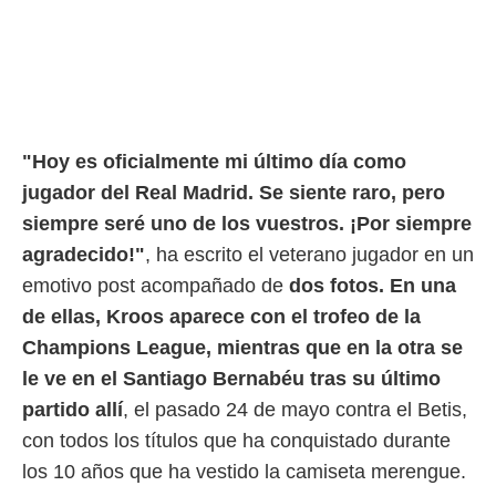
rtivo.com.
o, te
 de que
talarán
e sean
para
"Hoy es oficialmente mi último día como
a
por el sitio
jugador del Real Madrid. Se siente raro, pero
o se
siempre seré uno de los vuestros. ¡Por siempre
cookies para
agradecido!"
, ha escrito el veterano jugador en un
nto ni para
emotivo post acompañado de
dos fotos. En una
licidad o
de ellas, Kroos aparece con el trofeo de la
ado, aunque
Champions League, mientras que en la otra se
sualizar
le ve en el Santiago Bernabéu tras su último
general no
ada. Puedes
partido allí
, el pasado 24 de mayo contra el Betis,
 instalación
con todos los títulos que ha conquistado durante
y acceder a
io web a
los 10 años que ha vestido la camiseta merengue.
ste abono