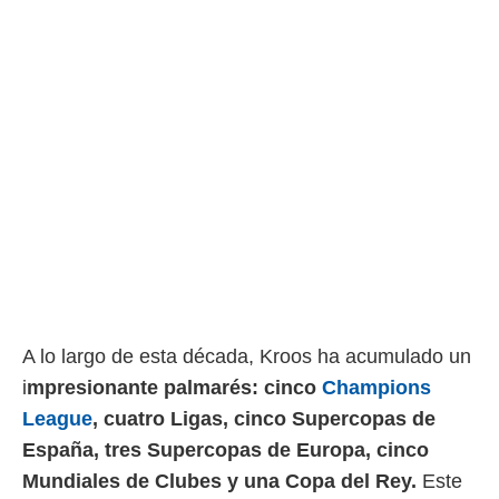
idad
a, utilizar
a
 la
da, crear un
personalizar
o, uso de
a la
e contenido
do, medir el
 de la
medir el
 del
 comprender
 través de
s o a través
A lo largo de esta década, Kroos ha acumulado un
nación de
i
mpresionante palmarés: cinco
Champions
edentes de
fuentes,
League
, cuatro Ligas, cinco Supercopas de
y mejora de
España, tres Supercopas de Europa, cinco
os, uso de
ados con el
Mundiales de Clubes y una Copa del Rey.
Este
 seleccionar