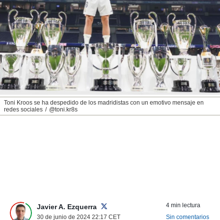
nos permite
ACEPTAR
estra
Y
ara seguir
CONTINUAR
e contenido
stándares
sin coste.
CONFIGURAR
 botón
continuar",
RECHAZAR
der a la
ndo la
Toni Kroos se ha despedido de los madridistas con un emotivo mensaje en
 de todas
redes sociales
@toni.kr8s
, ya sean
de nuestros
 nos
 y análisis
tamiento en
b, así como
un perfil
para
ublicidad y
4 min lectura
Javier A. Ezquerra
30 de junio de 2024 22:17
CET
Sin comentarios
do en