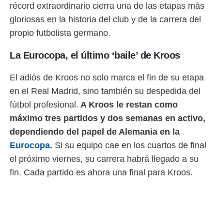
récord extraordinario cierra una de las etapas más
o.
gloriosas en la historia del club y de la carrera del
calización
precisa e
propio futbolista germano.
ión mediante
La Eurocopa, el último ‘baile’ de Kroos
, publicidad
El adiós de Kroos no solo marca el fin de su etapa
dos,
 publicidad
en el Real Madrid, sino también su despedida del
,
fútbol profesional.
A Kroos le restan como
ón de
 desarrollo
máximo tres partidos y dos semanas en activo,
s.
dependiendo del papel de Alemania en la
tros 1199
Eurocopa
.
Si su equipo cae en los cuartos de final
ios
el próximo viernes, su carrera habrá llegado a su
fin. Cada partido es ahora una final para Kroos.