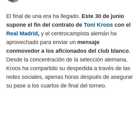
 mismo.
sultar más
El final de una era ha llegado.
Este 30 de junio
 en nuestra
 Cookies
y
supone el fin del contrato de
Toni Kroos
con el
ualquier
Real Madrid
,
y el centrocampista alemán ha
ento
aprovechado para enviar un
mensaje
 botón
conmovedor a los aficionados del club blanco
.
ación de
Desde la concentración de la selección alemana,
kies
 disponible
Kroos ha compartido su despedida a través de las
e nuestra
redes sociales, apenas horas después de asegurar
.
su pase a los cuartos de final del torneo.
IVAMENTE,
as
 a cookies
 no aceptar
ón de
uedes
uestro sitio