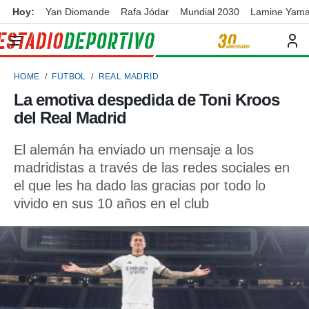
Hoy:
Yan Diomande
Rafa Jódar
Mundial 2030
Lamine Yama
privacidad
o de
ortivo
HOME
FÚTBOL
REAL MADRID
ortivo.com)
borado por
La emotiva despedida de Toni Kroos
es para
del Real Madrid
ue la
 que se
e calidad.
El alemán ha enviado un mensaje a los
eder a este
madridistas a través de las redes sociales en
ediante las
el que les ha dado las gracias por todo lo
opciones:
vivido en sus 10 años en el club
ookies y
e forma
d digital
ada, basada
mación
ediante
ecnologías