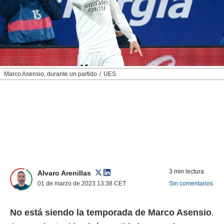
nos permite
ACEPTAR
estra
Y
ara seguir
CONTINUAR
e contenido
stándares
sin coste.
CONFIGURAR
 botón
Marco Asensio, durante un partido
UES
continuar",
RECHAZAR
der a la
ndo la
 de todas
, ya sean
de nuestros
 nos
 y análisis
tamiento en
3 min lectura
Alvaro Arenillas
b, así como
01 de marzo de 2023 13:38
CET
Sin comentarios
un perfil
para
ublicidad y
No está siendo la temporada de Marco Asensio
.
do en