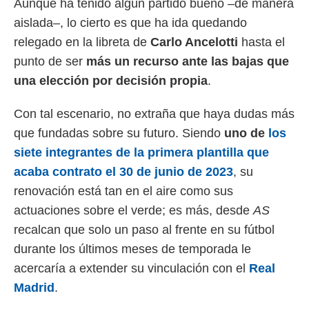
Aunque ha tenido algún partido bueno –de manera
 mismo.
aislada–, lo cierto es que ha ida quedando
sultar más
 en nuestra
relegado en la libreta de
Carlo Ancelotti
hasta el
 Cookies
y
punto de ser
más un recurso ante las bajas que
ualquier
una elección por decisión propia
.
ento
 botón
Con tal escenario, no extraña que haya dudas más
ación de
kies
que fundadas sobre su futuro. Siendo
uno de
los
 disponible
siete integrantes de la primera plantilla que
e nuestra
.
acaba contrato el 30 de junio de 2023
, su
renovación está tan en el aire como sus
IVAMENTE,
actuaciones sobre el verde; es más, desde
AS
recalcan que solo un paso al frente en su fútbol
as
durante los últimos meses de temporada le
 a cookies
acercaría a extender su vinculación con el
Real
 no aceptar
ón de
Madrid
.
uedes
uestro sitio