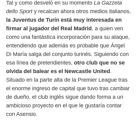
idad
Tal y como desveló en su momento
La Gazzeta
a, utilizar
dello Sport
y recalcan ahora otros medios italianos,
a
 la
la Juventus de Turín está muy interesada en
firmar al jugador del Real Madrid
, a quien ven
da, crear un
como una fantástica incorporación para su ataque,
personalizar
o, uso de
entendiendo que además es probable que Ángel
a la
Di María salga del conjunto turinés. Siguiendo con
e contenido
do, medir el
esa línea de pretendientes,
otro club que no se
 de la
olvida del balear es el Newcastle United
.
medir el
 del
Situado en la parte alta de la Premier League tras
 comprender
el enorme ingreso de capital que tuvo tras cambiar
 través de
s o a través
de dueño, el club inglés sigue dando forma a un
nación de
ambicioso proyecto en el que le gustaría contar
edentes de
fuentes,
con Asensio.
y mejora de
os, uso de
ados con el
 seleccionar