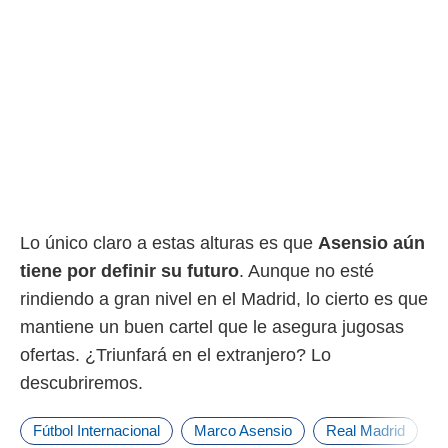
o.
calización
precisa e
ión mediante
, publicidad
dos,
 publicidad
,
ón de
 desarrollo
Lo único claro a estas alturas es que
Asensio aún
s.
tiene por definir su futuro
. Aunque no esté
tros 1199
rindiendo a gran nivel en el Madrid, lo cierto es que
ios
mantiene un buen cartel que le asegura jugosas
ofertas. ¿Triunfará en el extranjero? Lo
descubriremos.
Fútbol Internacional
Marco Asensio
Real Madrid