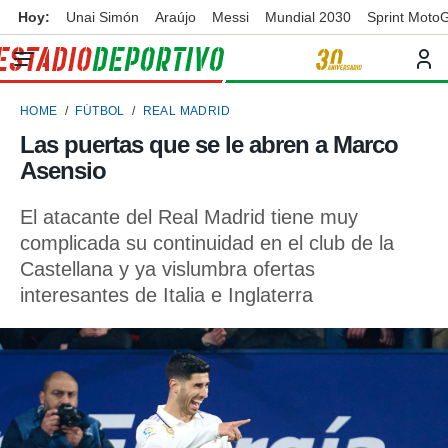
Hoy:
Unai Simón
Araújo
Messi
Mundial 2030
Sprint Moto
privacidad
o de
ortivo
HOME
FÚTBOL
REAL MADRID
ortivo.com)
borado por
Las puertas que se le abren a Marco
es para
Asensio
ue la
 que se
e calidad.
El atacante del Real Madrid tiene muy
eder a este
complicada su continuidad en el club de la
ediante las
Castellana y ya vislumbra ofertas
opciones:
interesantes de Italia e Inglaterra
ookies y
e forma
d digital
ada, basada
mación
ediante
ecnologías