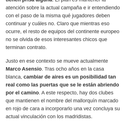
 botón
atención sobre la actual campaña e ir entendiendo
.
con el paso de la misma qué jugadores deben
nto,
continuar y cuáles no. Claro que mientras eso
ocurre, el resto de equipos del continente europeo
cios
kies,
no se olvida de esos interesantes chicos que
ores únicos
terminan contrato.
as similares
nar,
rocesar
Justo en ese contexto se mueve actualmente
onales como
Marco Asensio
. Tras ocho años en la casa
 este sitio
recciones IP
blanca,
cambiar de aires es un posibilidad tan
ficadores de
real como las puertas que se le están abriendo
 posible
s
por el camino
. A este respecto, hay dos clubes
 traten tus
que mantienen el nombre del mallorquín marcado
nales en
 interés
en rojo de cara a incorporarlo una vez concluya su
go a lo que
actual vinculación con los madridistas.
nerte. Para
retirar su