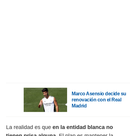
rtivo.com.
o, te
 de que
talarán
e sean
para
a
por el sitio
o se
cookies para
nto ni para
licidad o
ado, aunque
Marco Asensio decide su
sualizar
renovación con el Real
general no
Madrid
ada. Puedes
 instalación
y acceder a
io web a
La realidad es que
en la entidad blanca no
ste abono
tienen prisa alguna
. El plan es mantener la