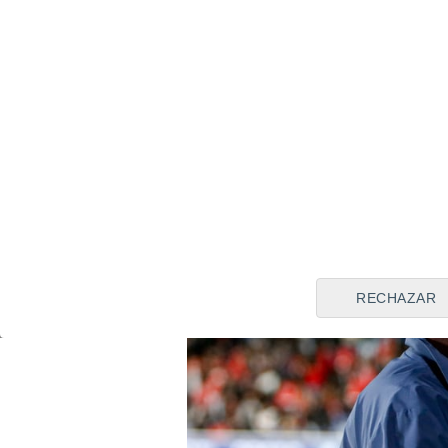
En otra esfera se sitúan jug
con Mourinho. Uno de ellos 
y la recuperación de centra
futuro de
Brahim
, un futboli
que podría ser apetecible par
en las arcas del Real Madrid.
RECHAZAR