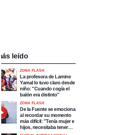
ás leído
ZONA FLASH
La profesora de Lamine
Yamal lo tuvo claro desde
niño: "Cuando cogía el
balón era distinto"
ZONA FLASH
De la Fuente se emociona
al recordar su momento
más difícil: "Tenía mujer e
hijos, necesitaba tener
ingresos y volver al