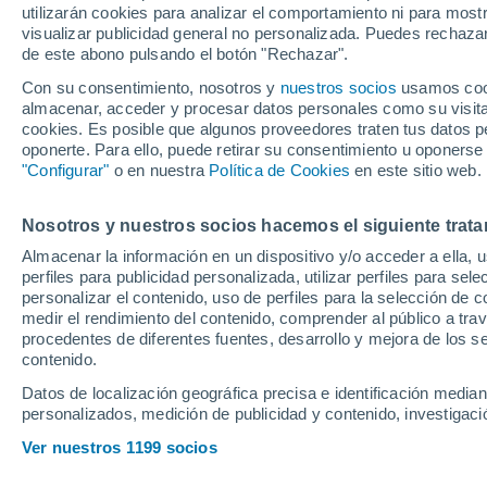
utilizarán cookies para analizar el comportamiento ni para most
Madrid
visualizar publicidad general no personalizada. Puedes rechazar
de este abono pulsando el botón "Rechazar".
Con su consentimiento, nosotros y
nuestros socios
usamos cooki
Los blancos han sido de los 
almacenar, acceder y procesar datos personales como su visita e
también necesita hacer huec
cookies. Es posible que algunos proveedores traten tus datos pe
oponerte. Para ello, puede retirar su consentimiento u oponerse
como candidatos a poder sali
"Configurar"
o en nuestra
Política de Cookies
en este sitio web.
Nosotros y nuestros socios hacemos el siguiente trata
Almacenar la información en un dispositivo y/o acceder a ella, 
perfiles para publicidad personalizada, utilizar perfiles para sele
personalizar el contenido, uso de perfiles para la selección de c
medir el rendimiento del contenido, comprender al público a tra
procedentes de diferentes fuentes, desarrollo y mejora de los se
contenido.
Datos de localización geográfica precisa e identificación mediant
personalizados, medición de publicidad y contenido, investigació
Ver nuestros 1199 socios