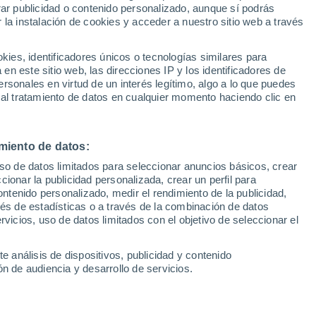
Sel
rar publicidad o contenido personalizado, aunque sí podrás
UEFA Champions League
 la instalación de cookies y acceder a nuestro sitio web a través
Can
Resultados
Clasificacion
Fút
es, identificadores únicos o tecnologías similares para
más activos con los fichajes, aunque
UEFA Europa League
n este sitio web, las direcciones IP y los identificadores de
1ª 
Resultados
Clasificacion
o con nombres propios que aparecen
rsonales en virtud de un interés legítimo, algo a lo que puedes
 al tratamiento de datos en cualquier momento haciendo clic en
r este verano
miento de datos:
uso de datos limitados para seleccionar anuncios básicos, crear
ccionar la publicidad personalizada, crear un perfil para
ontenido personalizado, medir el rendimiento de la publicidad,
vés de estadísticas o a través de la combinación de datos
rvicios, uso de datos limitados con el objetivo de seleccionar el
e análisis de dispositivos, publicidad y contenido
n de audiencia y desarrollo de servicios.