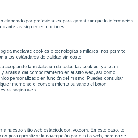
Rafa Jódar
Mundial 2030
Lamine Yamal
Luis de la Fuente
o elaborado por profesionales para garantizar que la información
Fútbol
Motor
Tenis
Baloncest
ediante las siguientes opciones:
Motociclismo
ACB
Portadas
Laliga Hypermotion
Juegos Olímpicos
UEF
Tem
MotoGP
Resultados
Clasificación
Res
Dep
Euroliga
Opinión
Juegos Olímpicos de Invierno
AD Ceuta
Albacete
Cop
ecogida mediante cookies o tecnologías similares, nos permite
on altos estándares de calidad sin coste.
Burgos
Cádiz CF
Res
eb aceptando la instalación de todas las cookies, ya sean
CD Castellón
Celta Fortuna
Mun
 y análisis del comportamiento en el sitio web, así como
Córdoba CF
Eibar
Res
ntenido personalizado en función del mismo. Puedes consultar
alquier momento el consentimiento pulsando el botón
CD Eldense
FC Andorra
Fút
uestra página web.
Girona
Granada CF
Pre
Las Palmas
Leganés
Ser
Mallorca
Oviedo
Fic
Real Sociedad B
Real Valladolid
Sel
Sabadell
Real Sporting
r a nuestro sitio web estadiodeportivo.com. En este caso, te
Mun
igerar plantilla en el Real
as para garantizar la navegación por el sitio web, pero no se
Tenerife
UD Almería