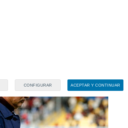
adores que podrían perder protagonismo
es
Raúl Asencio
, con la llegada de
Konaté
les como
Militao
. Tampoco queda claro el
sta que cuenta con un importante cartel y
a varios equipos y dejar alguna cantidad
CONFIGURAR
ACEPTAR Y CONTINUAR