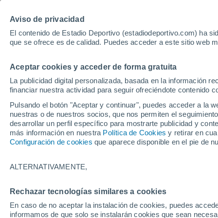
Hoy:
Yan Diomande
Aviso de privacidad
El contenido de Estadio Deportivo (estadiodeportivo.com) ha sid
que se ofrece es de calidad. Puedes acceder a este sitio web m
Laliga EA Sports
Padel
Clasificación
Resultados
Ciclismo
Aceptar cookies y acceder de forma gratuita
UFC
Alavés
Athletic Club de Bilbao
La publicidad digital personalizada, basada en la información r
financiar nuestra actividad para seguir ofreciéndote contenido c
Atlético de Madrid
FC Barcelona
Pulsando el botón "Aceptar y continuar", puedes acceder a la w
Real Betis
Celta de Vigo
nuestras o de nuestros socios, que nos permiten el seguimiento
Deportivo de A Coruña
Elche
desarrollar un perfil específico para mostrarte publicidad y co
más información en nuestra
Política de Cookies
y retirar en cu
Espanyol
Getafe
Configuración de cookies
que aparece disponible en el pie de n
Levante UD
Málaga CF
Osasuna
Racing de Santander
ALTERNATIVAMENTE,
Rayo Vallecano
Real Madrid
Real Sociedad
Sevilla FC
Rechazar tecnologías similares a cookies
HOME
FÚTBOL
REAL MADRID
Valencia CF
Villarreal CF
En caso de no aceptar la instalación de cookies, puedes accede
La necesidad de al
informamos de que solo se instalarán cookies que sean necesari