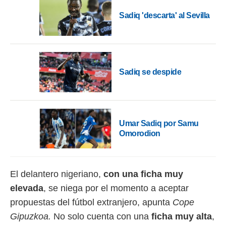
Sadiq 'descarta' al Sevilla
rtivo.com.
o, te
 de que
talarán
e sean
para
Sadiq se despide
a
por el sitio
o se
cookies para
Umar Sadiq por Samu
nto ni para
Omorodion
licidad o
ado, aunque
sualizar
general no
El delantero nigeriano,
con una ficha muy
ada. Puedes
elevada
, se niega por el momento a aceptar
 instalación
y acceder a
propuestas del fútbol extranjero, apunta
Cope
io web a
Gipuzkoa.
No solo cuenta con una
ficha muy alta
,
ste abono