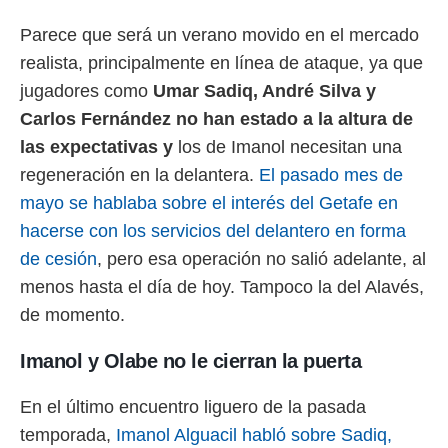
idad
a, utilizar
Parece que será un verano movido en el mercado
a
realista, principalmente en línea de ataque, ya que
 la
jugadores como
Umar Sadiq, André Silva y
da, crear un
Carlos Fernández no han estado a la altura de
personalizar
o, uso de
las expectativas y
los de Imanol necesitan una
a la
regeneración en la delantera.
El pasado mes de
e contenido
do, medir el
mayo se hablaba sobre el interés del Getafe en
 de la
hacerse con los servicios del delantero en forma
medir el
 del
de cesión
, pero esa operación no salió adelante, al
 comprender
menos hasta el día de hoy. Tampoco la del Alavés,
 través de
s o a través
de momento.
nación de
edentes de
Imanol y Olabe no le cierran la puerta
fuentes,
y mejora de
os, uso de
En el último encuentro liguero de la pasada
ados con el
temporada,
Imanol Alguacil habló sobre Sadiq,
 seleccionar