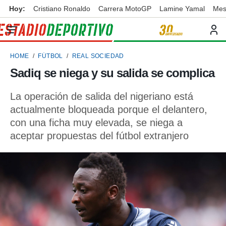
Hoy:
Cristiano Ronaldo
Carrera MotoGP
Lamine Yamal
Mes
privacidad
o de
ortivo
HOME
FÚTBOL
REAL SOCIEDAD
ortivo.com)
borado por
Sadiq se niega y su salida se complica
es para
ue la
La operación de salida del nigeriano está
 que se
e calidad.
actualmente bloqueada porque el delantero,
eder a este
con una ficha muy elevada, se niega a
ediante las
aceptar propuestas del fútbol extranjero
opciones:
ookies y
e forma
d digital
ada, basada
mación
ediante
ecnologías