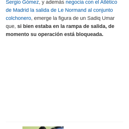
Sergio Gómez
, y además
negocia con el Atlético
 mismo.
de Madrid la salida de Le Normand al conjunto
sultar más
 en nuestra
colchonero
, emerge la figura de un Sadiq Umar
 Cookies
y
que,
si bien estaba en la rampa de salida, de
ualquier
momento su operación está bloqueada.
ento
 botón
ación de
kies
 disponible
e nuestra
.
IVAMENTE,
as
 a cookies
 no aceptar
ón de
uedes
uestro sitio