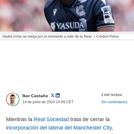
nos permite
ACEPTAR
estra
Y
ara seguir
CONTINUAR
e contenido
stándares
sin coste.
CONFIGURAR
Sadiq Umar se niega por el momento a salir de la Real.
Cordon Press
 botón
continuar",
RECHAZAR
der a la
ndo la
 de todas
, ya sean
de nuestros
 nos
 y análisis
3 min lectura
Iker Castaño
tamiento en
14 de junio de 2024 14:09
CET
Sin comentarios
b, así como
un perfil
para
Mientras la
Real Sociedad
trata de cerrar la
ublicidad y
incorporación del lateral del Manchester City,
do en