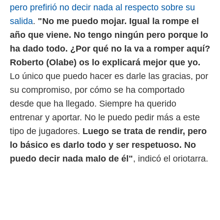
pero prefirió no decir nada al respecto sobre su
o.
salida
.
"No me puedo mojar. Igual la rompe el
calización
precisa e
año que viene. No tengo ningún pero porque lo
ión mediante
ha dado todo. ¿Por qué no la va a romper aquí?
, publicidad
Roberto (Olabe) os lo explicará mejor que yo.
Lo único que puedo hacer es darle las gracias, por
dos,
 publicidad
su compromiso, por cómo se ha comportado
,
desde que ha llegado. Siempre ha querido
ón de
 desarrollo
entrenar y aportar. No le puedo pedir más a este
s.
tipo de jugadores.
Luego se trata de rendir, pero
tros 1199
lo básico es darlo todo y ser respetuoso. No
ios
puedo decir nada malo de él"
, indicó el oriotarra.