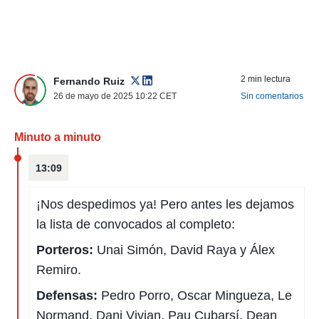
nos permite
ACEPTAR
estra
Y
ara seguir
CONTINUAR
e contenido
stándares
2 min lectura
sin coste.
Fernando Ruiz
CONFIGURAR
26 de mayo de 2025 10:22
CET
Sin comentarios
 botón
continuar",
RECHAZAR
der a la
Minuto a minuto
ndo la
 de todas
13:09
, ya sean
de nuestros
 nos
¡Nos despedimos ya! Pero antes les dejamos
la lista de convocados al completo:
 y análisis
tamiento en
Porteros:
Unai Simón, David Raya y Álex
b, así como
un perfil
Remiro.
para
ublicidad y
Defensas:
Pedro Porro, Oscar Mingueza, Le
Normand, Dani Vivian, Pau Cubarsí, Dean
do en