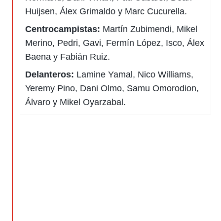
 mismo.
Huijsen, Álex Grimaldo y Marc Cucurella.
sultar más
 en nuestra
Centrocampistas:
Martín Zubimendi, Mikel
 Cookies
y
Merino, Pedri, Gavi, Fermín López, Isco, Álex
ualquier
Baena y Fabián Ruiz.
ento
Delanteros:
Lamine Yamal, Nico Williams,
 botón
ación de
Yeremy Pino, Dani Olmo, Samu Omorodion,
kies
Álvaro y Mikel Oyarzabal.
 disponible
e nuestra
.
IVAMENTE,
as
 a cookies
 no aceptar
ón de
uedes
uestro sitio