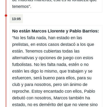
 botón
tenemos".
.
nto,
13:05
cios
No están Marcos Llorente y Pablo Barrios:
kies,
ores únicos
"No les falta nada, han estado en las
as similares
prelistas, en estos casos destacó a los que
nar,
rocesar
están. Tenemos cubiertas todas las
onales como
alternativas y opciones de juego con estos
 este sitio
recciones IP
futbolistas. No les falta nada, estén o no
ficadores de
estén les digo lo mismo, que trabajen y se
 posible
s
esfuercen, será bueno para ellos, para su
 traten tus
club y para nosotros, pero sin ánimo de
nales en
 interés
reproche. Estoy encantado con ellos, Pablo
go a lo que
debutó con nosotros, Marcos también ha
nerte. Para
estado, no es demérito del que no viene sino
retirar su