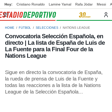
Hoy:
Cristiano Ronaldo
Lamine Yamal
Rafa Jódar
Messi
A
privacidad
o de
ortivo
HOME
FÚTBOL
SELECCIONES
NATIONS LEAGUE
ortivo.com)
borado por
Convocatoria Selección Española, en
es para
directo | La lista de España de Luis de
ue la
 que se
La Fuente para la Final Four de la
e calidad.
Nations League
eder a este
ediante las
opciones:
Sigue en directo la convocatoria de España,
ookies y
la rueda de prensa de Luis de la Fuente y
e forma
todas las reacciones a la lista de la Nations
League de la Selección Española...
d digital
ada, basada
mación
ediante
ecnologías