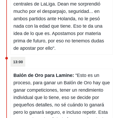
idad
centrales de LaLiga. Dean me sorprendió
a, utilizar
mucho por el desparpajo, seguridad... en
a
 la
ambos partidos ante Holanda, no le pesó
nada con la edad que tiene. Eso te da una
da, crear un
personalizar
idea de lo que es. Apostamos por materia
o, uso de
prima de futuro, por eso no tenemos dudas
a la
e contenido
de apostar por ello".
do, medir el
 de la
medir el
13:00
 del
 comprender
Balón de Oro para Lamine:
"Esto es un
 través de
s o a través
proceso, para ganar un Balón de Oro hay que
nación de
ganar competiciones, tener un rendimiento
edentes de
fuentes,
individual que lo tiene, eso se decide por
y mejora de
pequeños detalles, no sé cuándo lo ganará
os, uso de
ados con el
pero lo ganará seguro, e incluso repetir. Esta
 seleccionar