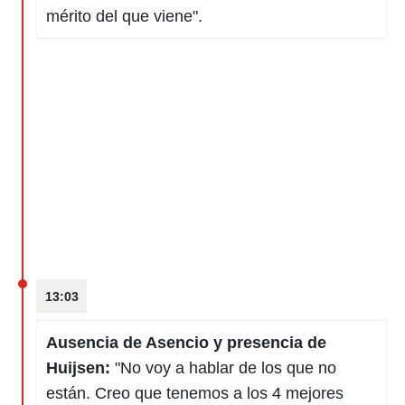
ento u
mérito del que viene".
 de datos
er momento
ic en
o en
 Cookies
en
eb.
y
socios
el
to de
la
13:03
 en un
 y/o acceder
Ausencia de Asencio y presencia de
 de datos
ara
Huijsen:
"No voy a hablar de los que no
 anuncios
están. Creo que tenemos a los 4 mejores
ar perfiles