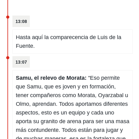
rtivo.com.
o, te
13:08
 de que
talarán
e sean
Hasta aquí la comparecencia de Luis de la
para
Fuente.
a
por el sitio
o se
13:07
cookies para
nto ni para
Samu, el relevo de Morata:
"Eso permite
licidad o
que Samu, que es joven y en formación,
ado, aunque
tener compañeros como Morata, Oyarzabal u
sualizar
Olmo, aprendan. Todos aportamos diferentes
general no
ada. Puedes
aspectos, esto es un equipo y cada uno
 instalación
aporta su granito de arena para ser una masa
y acceder a
io web a
más contundente. Todos están para jugar y
ste abono
de muchas maneras, esa es la fortaleza que