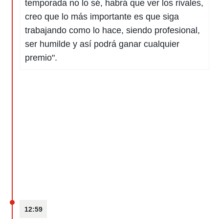
temporada no lo sé, habrá que ver los rivales,
o.
creo que lo más importante es que siga
calización
trabajando como lo hace, siendo profesional,
precisa e
ión mediante
ser humilde y así podrá ganar cualquier
premio".
, publicidad
dos,
 publicidad
,
ón de
 desarrollo
s.
tros 1199
ios
12:59