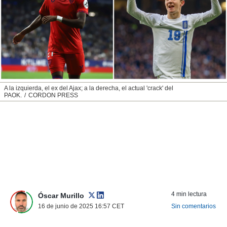
nos permite
ACEPTAR
estra
Y
ara seguir
CONTINUAR
e contenido
stándares
sin coste.
CONFIGURAR
 botón
continuar",
RECHAZAR
A la izquierda, el ex del Ajax; a la derecha, el actual 'crack' del
der a la
PAOK.
CORDON PRESS
ndo la
 de todas
, ya sean
de nuestros
 nos
 y análisis
tamiento en
b, así como
un perfil
4 min lectura
Óscar Murillo
para
16 de junio de 2025 16:57
CET
Sin comentarios
ublicidad y
do en