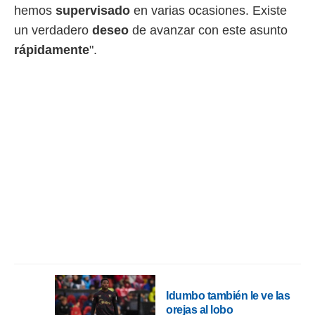
idad
hemos
supervisado
en varias ocasiones. Existe
a, utilizar
un verdadero
deseo
de avanzar con este asunto
a
 la
rápidamente
".
da, crear un
personalizar
o, uso de
a la
e contenido
do, medir el
 de la
medir el
 del
 comprender
 través de
s o a través
nación de
edentes de
fuentes,
y mejora de
os, uso de
Idumbo también le ve las
ados con el
orejas al lobo
 seleccionar