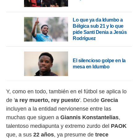
o.
calización
precisa e
Lo que ya da Idumbo a
ión mediante
Bélgica sub 21 y lo que
pide Santi Denia a Jesús
, publicidad
Rodríguez
dos,
 publicidad
El silencioso golpe en la
,
ón de
mesa en Idumbo
 desarrollo
s.
tros 1199
Y, como en todo, también en el fútbol se aplica lo
ios
de '
a rey muerto, rey puesto
'. Desde
Grecia
incluyen a la entidad nervionense entre las
muchas que siguen a
Giannis Konstantelias
,
talentoso mediapunta y extremo zurdo del
PAOK
que, a sus
22 años
, ya presume de
trece