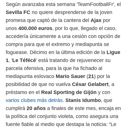
ento u
Según avanzaba esta semana 'TeamFootballFr', el
Sevilla FC
no quiere desprenderse de la joven
 de datos
er momento
promesa que captó de la cantera del
Ajax
por
ic en
unos
400.000 euros
, por lo que, llegado el caso,
o en
accedería únicamente a una cesión con opción de
 Cookies
en
compra para que el extremo y mediapunta se
eb.
foguease. Décimo en la última edición de la
Ligue
y
1
, '
Le Téfécé
' está tratando de rejuvenecer su
socios
el
parcela ofensiva, para la que ha fichado al
mediapunta eslovaco
Mario Sauer
(
21
) por la
to de
posibilidad de que no vuelva
César Gelabert
, a
la
préstamo en el
Real Sporting de Gijón
y con
 en un
varios clubes más detrás
.
Stanis Idumbo
, que
 y/o acceder
cumplirá
20 años
a finales de este mes, encaja en
 de datos
ara
la política del conjunto violeta, como asegura una
 anuncios
fuente fiable al medio que destapa la noticia: "Le
ar perfiles