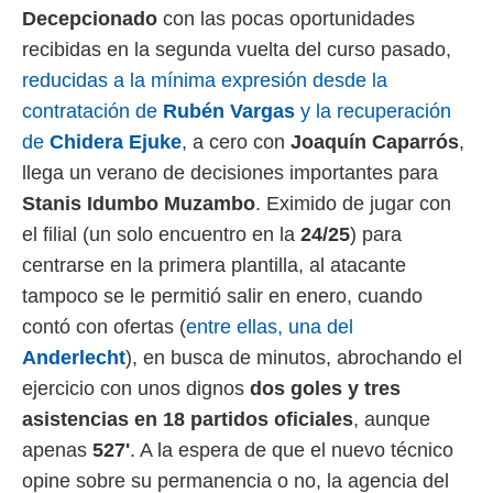
Decepcionado
con las pocas oportunidades
 mismo.
sultar más
recibidas en la segunda vuelta del curso pasado,
 en nuestra
reducidas a la mínima expresión desde la
 Cookies
y
ualquier
contratación de
Rubén Vargas
y la recuperación
de
Chidera Ejuke
, a cero con
Joaquín Caparrós
,
ento
 botón
llega un verano de decisiones importantes para
ación de
Stanis Idumbo Muzambo
. Eximido de jugar con
kies
 disponible
el filial (un solo encuentro en la
24/25
) para
e nuestra
centrarse en la primera plantilla, al atacante
.
tampoco se le permitió salir en enero, cuando
IVAMENTE,
contó con ofertas (
entre ellas, una del
Anderlecht
), en busca de minutos, abrochando el
as
ejercicio con unos dignos
dos goles y tres
 a cookies
asistencias en 18 partidos oficiales
, aunque
 no aceptar
apenas
527'
. A la espera de que el nuevo técnico
ón de
uedes
opine sobre su permanencia o no, la agencia del
uestro sitio