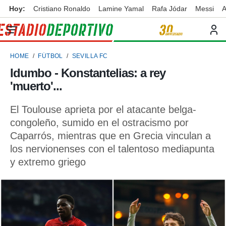
Hoy:
Cristiano Ronaldo
Lamine Yamal
Rafa Jódar
Messi
A
privacidad
o de
ortivo
HOME
FÚTBOL
SEVILLA FC
ortivo.com)
borado por
Idumbo - Konstantelias: a rey
es para
'muerto'...
ue la
 que se
e calidad.
El Toulouse aprieta por el atacante belga-
eder a este
congoleño, sumido en el ostracismo por
ediante las
Caparrós, mientras que en Grecia vinculan a
opciones:
los nervionenses con el talentoso mediapunta
ookies y
y extremo griego
e forma
d digital
ada, basada
mación
ediante
ecnologías