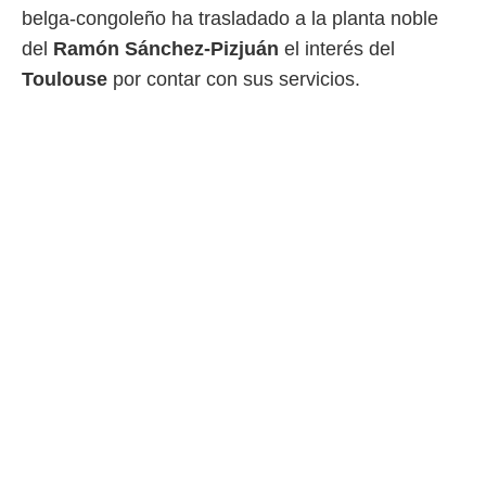
belga-congoleño ha trasladado a la planta noble
rtivo.com.
del
Ramón Sánchez-Pizjuán
el interés del
o, te
Toulouse
por contar con sus servicios.
 de que
talarán
e sean
para
a
por el sitio
o se
cookies para
nto ni para
licidad o
ado, aunque
sualizar
general no
ada. Puedes
 instalación
y acceder a
io web a
ste abono