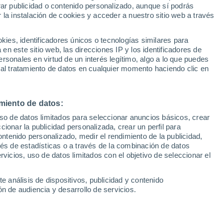
Sel
rar publicidad o contenido personalizado, aunque sí podrás
sús Navas
UEFA Champions League
 la instalación de cookies y acceder a nuestro sitio web a través
Can
Resultados
Clasificacion
Fút
es, identificadores únicos o tecnologías similares para
alaciego hasta diciembre de 2024 genera un
UEFA Europa League
n este sitio web, las direcciones IP y los identificadores de
1ª 
Resultados
Clasificacion
 hora de planificar el lateral diestro para la
rsonales en virtud de un interés legítimo, algo a lo que puedes
 al tratamiento de datos en cualquier momento haciendo clic en
miento de datos:
uso de datos limitados para seleccionar anuncios básicos, crear
ccionar la publicidad personalizada, crear un perfil para
ontenido personalizado, medir el rendimiento de la publicidad,
vés de estadísticas o a través de la combinación de datos
rvicios, uso de datos limitados con el objetivo de seleccionar el
e análisis de dispositivos, publicidad y contenido
n de audiencia y desarrollo de servicios.