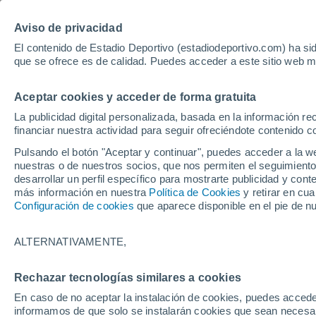
Hoy:
Yan Diomande
Aviso de privacidad
El contenido de Estadio Deportivo (estadiodeportivo.com) ha sid
que se ofrece es de calidad. Puedes acceder a este sitio web m
Laliga EA Sports
Padel
Clasificación
Resultados
Ciclismo
Aceptar cookies y acceder de forma gratuita
UFC
Alavés
Athletic Club de Bilbao
La publicidad digital personalizada, basada en la información r
financiar nuestra actividad para seguir ofreciéndote contenido c
Atlético de Madrid
FC Barcelona
Pulsando el botón "Aceptar y continuar", puedes acceder a la w
Real Betis
Celta de Vigo
nuestras o de nuestros socios, que nos permiten el seguimiento
Deportivo de A Coruña
Elche
desarrollar un perfil específico para mostrarte publicidad y co
más información en nuestra
Política de Cookies
y retirar en cu
Espanyol
Getafe
Configuración de cookies
que aparece disponible en el pie de n
Levante UD
Málaga CF
Osasuna
Racing de Santander
ALTERNATIVAMENTE,
Rayo Vallecano
Real Madrid
Real Sociedad
Sevilla FC
Rechazar tecnologías similares a cookies
HOME
FÚTBOL
SEVILLA FC
Valencia CF
Villarreal CF
En caso de no aceptar la instalación de cookies, puedes accede
Primer 'problema' 
informamos de que solo se instalarán cookies que sean necesari