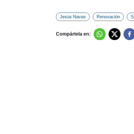
Jesús Navas
Renovación
S
Compártela en: