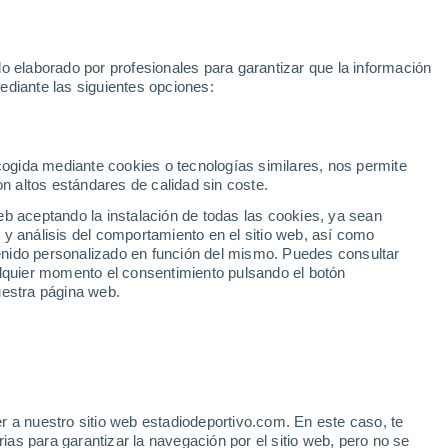
Rafa Jódar
Mundial 2030
Lamine Yamal
Luis de la Fuente
o elaborado por profesionales para garantizar que la información
Fútbol
Motor
Tenis
Baloncest
ediante las siguientes opciones:
Motociclismo
ACB
Portadas
Laliga Hypermotion
Juegos Olímpicos
UEF
Tem
MotoGP
Resultados
Clasificación
Res
Dep
Euroliga
Opinión
Juegos Olímpicos de Invierno
AD Ceuta
Albacete
Cop
ecogida mediante cookies o tecnologías similares, nos permite
on altos estándares de calidad sin coste.
Burgos
Cádiz CF
Res
eb aceptando la instalación de todas las cookies, ya sean
CD Castellón
Celta Fortuna
Mun
 y análisis del comportamiento en el sitio web, así como
Córdoba CF
Eibar
Res
ntenido personalizado en función del mismo. Puedes consultar
alquier momento el consentimiento pulsando el botón
CD Eldense
FC Andorra
Fút
uestra página web.
Girona
Granada CF
Pre
Las Palmas
Leganés
Ser
Mallorca
Oviedo
Fic
Real Sociedad B
Real Valladolid
Sel
Sabadell
Real Sporting
r a nuestro sitio web estadiodeportivo.com. En este caso, te
Mun
para el Sevilla por la
as para garantizar la navegación por el sitio web, pero no se
Tenerife
UD Almería