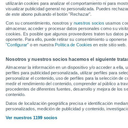
utilizarán cookies para analizar el comportamiento ni para most
renovación de Je
visualizar publicidad general no personalizada. Puedes rechazar
de este abono pulsando el botón "Rechazar".
Con su consentimiento, nosotros y
nuestros socios
usamos cooki
La insólita renovación del p
almacenar, acceder y procesar datos personales como su visita e
serio dilema a Víctor Orta a la
cookies. Es posible que algunos proveedores traten tus datos pe
oponerte. Para ello, puede retirar su consentimiento u oponerse
temporda venidera
"Configurar"
o en nuestra
Política de Cookies
en este sitio web.
Nosotros y nuestros socios hacemos el siguiente trata
Almacenar la información en un dispositivo y/o acceder a ella, 
perfiles para publicidad personalizada, utilizar perfiles para sele
personalizar el contenido, uso de perfiles para la selección de c
medir el rendimiento del contenido, comprender al público a tra
procedentes de diferentes fuentes, desarrollo y mejora de los se
contenido.
Datos de localización geográfica precisa e identificación mediant
personalizados, medición de publicidad y contenido, investigació
Ver nuestros 1199 socios