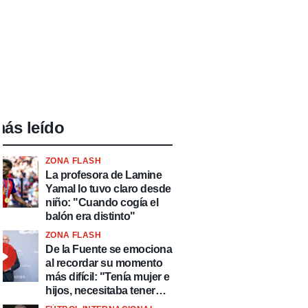
ás leído
ZONA FLASH
La profesora de Lamine
Yamal lo tuvo claro desde
niño: "Cuando cogía el
balón era distinto"
ZONA FLASH
De la Fuente se emociona
al recordar su momento
más difícil: "Tenía mujer e
hijos, necesitaba tener
ingresos y volver al