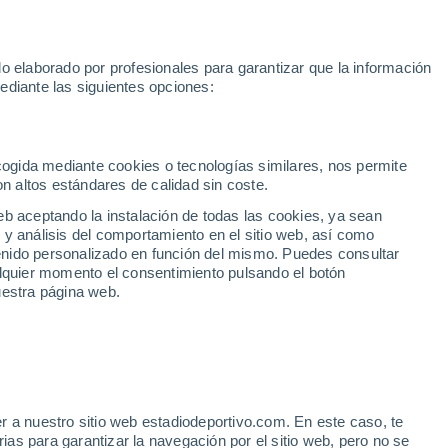
Rafa Jódar
Mundial 2030
Lamine Yamal
Luis de la Fuente
o elaborado por profesionales para garantizar que la información
Fútbol
Motor
Tenis
Baloncest
ediante las siguientes opciones:
Motociclismo
ACB
Portadas
Laliga Hypermotion
Juegos Olímpicos
UEF
Tem
MotoGP
Resultados
Clasificación
Res
Dep
Euroliga
Opinión
Juegos Olímpicos de Invierno
AD Ceuta
Albacete
Cop
ecogida mediante cookies o tecnologías similares, nos permite
on altos estándares de calidad sin coste.
Burgos
Cádiz CF
Res
eb aceptando la instalación de todas las cookies, ya sean
CD Castellón
Celta Fortuna
Mun
 y análisis del comportamiento en el sitio web, así como
Córdoba CF
Eibar
Res
ntenido personalizado en función del mismo. Puedes consultar
alquier momento el consentimiento pulsando el botón
CD Eldense
FC Andorra
Fút
uestra página web.
Girona
Granada CF
Pre
Las Palmas
Leganés
Ser
Mallorca
Oviedo
Fic
Real Sociedad B
Real Valladolid
Sel
Sabadell
Real Sporting
r a nuestro sitio web estadiodeportivo.com. En este caso, te
Mun
villa en la posible venta
as para garantizar la navegación por el sitio web, pero no se
Tenerife
UD Almería