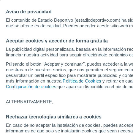
Hoy:
Yan Diomande
Aviso de privacidad
El contenido de Estadio Deportivo (estadiodeportivo.com) ha sid
que se ofrece es de calidad. Puedes acceder a este sitio web m
Laliga EA Sports
Padel
Clasificación
Resultados
Ciclismo
Aceptar cookies y acceder de forma gratuita
UFC
Alavés
Athletic Club de Bilbao
La publicidad digital personalizada, basada en la información r
financiar nuestra actividad para seguir ofreciéndote contenido c
Atlético de Madrid
FC Barcelona
Pulsando el botón "Aceptar y continuar", puedes acceder a la w
Real Betis
Celta de Vigo
nuestras o de nuestros socios, que nos permiten el seguimiento
Deportivo de A Coruña
Elche
desarrollar un perfil específico para mostrarte publicidad y co
más información en nuestra
Política de Cookies
y retirar en cu
Espanyol
Getafe
Configuración de cookies
que aparece disponible en el pie de n
Levante UD
Málaga CF
Osasuna
Racing de Santander
ALTERNATIVAMENTE,
Rayo Vallecano
Real Madrid
Real Sociedad
Sevilla FC
Rechazar tecnologías similares a cookies
HOME
FÚTBOL
SEVILLA FC
Valencia CF
Villarreal CF
En caso de no aceptar la instalación de cookies, puedes accede
El problema del Se
informamos de que solo se instalarán cookies que sean necesari