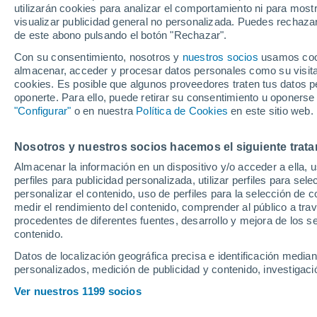
utilizarán cookies para analizar el comportamiento ni para most
de Agoumé
visualizar publicidad general no personalizada. Puedes rechazar
de este abono pulsando el botón "Rechazar".
Con su consentimiento, nosotros y
nuestros socios
usamos cooki
El francés es uno de los futbol
almacenar, acceder y procesar datos personales como su visita e
primero en valor de mercado
cookies. Es posible que algunos proveedores traten tus datos pe
oponerte. Para ello, puede retirar su consentimiento u oponerse
en su fichaje fue importante,
"Configurar"
o en nuestra
Política de Cookies
en este sitio web.
obtener no sería tan importa
Rubén Vargas
Nosotros y nuestros socios hacemos el siguiente trata
Almacenar la información en un dispositivo y/o acceder a ella, 
perfiles para publicidad personalizada, utilizar perfiles para sele
personalizar el contenido, uso de perfiles para la selección de c
medir el rendimiento del contenido, comprender al público a tra
procedentes de diferentes fuentes, desarrollo y mejora de los se
contenido.
Datos de localización geográfica precisa e identificación mediant
personalizados, medición de publicidad y contenido, investigació
Ver nuestros 1199 socios