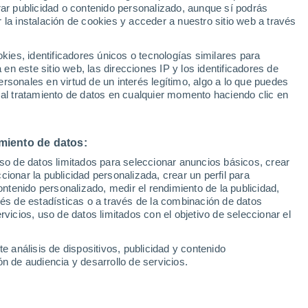
Sel
rar publicidad o contenido personalizado, aunque sí podrás
UEFA Champions League
 la instalación de cookies y acceder a nuestro sitio web a través
Can
Resultados
Clasificacion
Fút
es, identificadores únicos o tecnologías similares para
istas de la plantilla con mayor cartel y el
UEFA Europa League
n este sitio web, las direcciones IP y los identificadores de
1ª 
Resultados
Clasificacion
 junto a Akor Adams, pero el desembolso
rsonales en virtud de un interés legítimo, algo a lo que puedes
 al tratamiento de datos en cualquier momento haciendo clic en
 de ahí que la plusvalía que se pudiera
nte como con el delantero nigeriano o
miento de datos:
uso de datos limitados para seleccionar anuncios básicos, crear
ccionar la publicidad personalizada, crear un perfil para
ontenido personalizado, medir el rendimiento de la publicidad,
vés de estadísticas o a través de la combinación de datos
rvicios, uso de datos limitados con el objetivo de seleccionar el
e análisis de dispositivos, publicidad y contenido
n de audiencia y desarrollo de servicios.