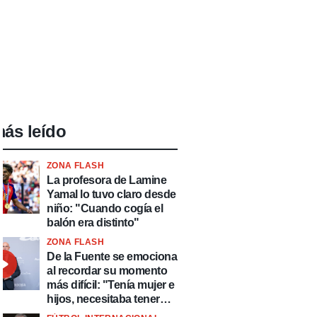
ás leído
ZONA FLASH
La profesora de Lamine
Yamal lo tuvo claro desde
niño: "Cuando cogía el
balón era distinto"
ZONA FLASH
De la Fuente se emociona
al recordar su momento
más difícil: "Tenía mujer e
hijos, necesitaba tener
ingresos y volver al