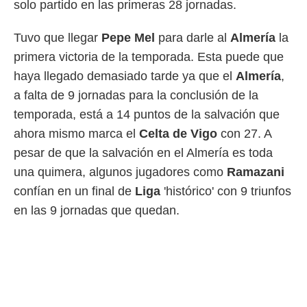
solo partido en las primeras 28 jornadas.
 mismo.
sultar más
Tuvo que llegar
Pepe Mel
para darle al
Almería
la
 en nuestra
 Cookies
y
primera victoria de la temporada. Esta puede que
ualquier
haya llegado demasiado tarde ya que el
Almería
,
ento
a falta de 9 jornadas para la conclusión de la
 botón
temporada, está a 14 puntos de la salvación que
ación de
kies
ahora mismo marca el
Celta de Vigo
con 27. A
 disponible
pesar de que la salvación en el Almería es toda
e nuestra
.
una quimera, algunos jugadores como
Ramazani
confían en un final de
Liga
'histórico' con 9 triunfos
IVAMENTE,
en las 9 jornadas que quedan.
as
 a cookies
 no aceptar
ón de
uedes
uestro sitio