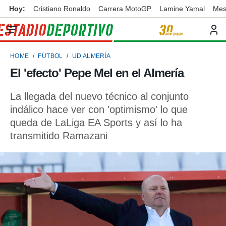
Hoy:
Cristiano Ronaldo
Carrera MotoGP
Lamine Yamal
Mes
privacidad
o de
ortivo
HOME
FÚTBOL
UD ALMERÍA
ortivo.com)
borado por
El 'efecto' Pepe Mel en el Almería
es para
ue la
La llegada del nuevo técnico al conjunto
 que se
e calidad.
indálico hace ver con 'optimismo' lo que
eder a este
queda de LaLiga EA Sports y así lo ha
ediante las
transmitido Ramazani
opciones:
ookies y
e forma
d digital
ada, basada
mación
ediante
ecnologías