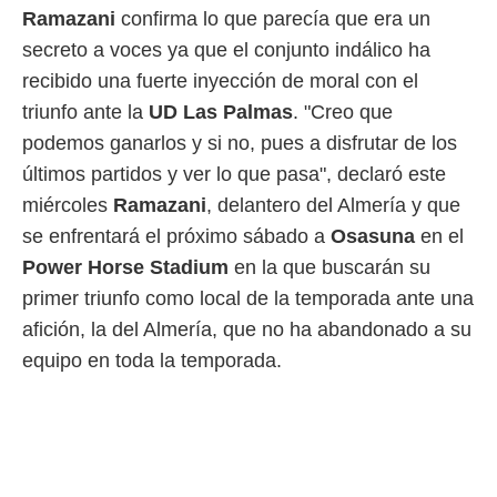
 botón
Ramazani
confirma lo que parecía que era un
.
secreto a voces ya que el conjunto indálico ha
recibido una fuerte inyección de moral con el
nto,
triunfo ante la
UD Las Palmas
. "Creo que
cios
podemos ganarlos y si no, pues a disfrutar de los
kies,
ores únicos
últimos partidos y ver lo que pasa", declaró este
as similares
miércoles
Ramazani
, delantero del Almería y que
nar,
rocesar
se enfrentará el próximo sábado a
Osasuna
en el
onales como
Power Horse Stadium
en la que buscarán su
 este sitio
recciones IP
primer triunfo como local de la temporada ante una
ficadores de
afición, la del Almería, que no ha abandonado a su
 posible
s
equipo en toda la temporada.
 traten tus
nales en
 interés
go a lo que
nerte. Para
retirar su