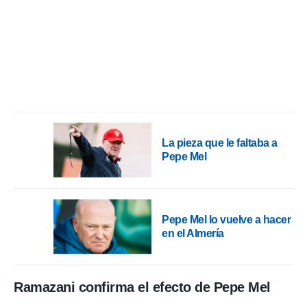
rtivo.com.
o, te
 de que
talarán
e sean
para
a
por el sitio
o se
cookies para
La pieza que le faltaba a
Pepe Mel
nto ni para
licidad o
ado, aunque
Pepe Mel lo vuelve a hacer
sualizar
en el Almería
general no
ada. Puedes
 instalación
y acceder a
Ramazani confirma el efecto de Pepe Mel
io web a
ste abono