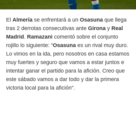
idad
a, utilizar
a
 la
El
Almería
se enfrentará a un
Osasuna
que llega
tras 2 derrotas consecutivas ante
Girona
y
Real
da, crear un
Madrid
.
Ramazani
comentó sobre el conjunto
personalizar
o, uso de
rojillo lo siguiente: "
Osasuna
es un rival muy duro.
a la
Lo vimos en la ida, pero nosotros en casa estamos
e contenido
do, medir el
muy fuertes y seguro que vamos a estar juntos e
 de la
intentar ganar el partido para la afición. Creo que
medir el
 del
este sábado vamos a dar todo y dar la primera
 comprender
victoria local para la afición".
 través de
s o a través
nación de
edentes de
fuentes,
y mejora de
os, uso de
ados con el
 seleccionar