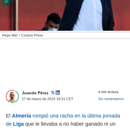
nos permite
ACEPTAR
estra
Y
ara seguir
CONTINUAR
e contenido
stándares
sin coste.
CONFIGURAR
Pepe Mel
Cordon Press
 botón
continuar",
RECHAZAR
der a la
ndo la
 de todas
, ya sean
de nuestros
 nos
 y análisis
4 min lectura
Juande Pérez
tamiento en
27 de marzo de 2024 18:31
CET
Sin comentarios
b, así como
un perfil
para
El
Almería
rompió una racha en la última jornada
ublicidad y
de
Liga
que le llevaba a no haber ganado ni un
do en