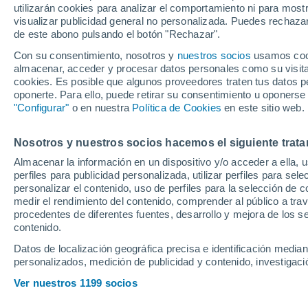
utilizarán cookies para analizar el comportamiento ni para most
visualizar publicidad general no personalizada. Puedes rechazar
de este abono pulsando el botón "Rechazar".
El delantero del Valencia no
estadísticas cuando era juga
Con su consentimiento, nosotros y
nuestros socios
usamos cooki
almacenar, acceder y procesar datos personales como su visita e
partidos para lograrlo
cookies. Es posible que algunos proveedores traten tus datos pe
oponerte. Para ello, puede retirar su consentimiento u oponerse
"Configurar"
o en nuestra
Política de Cookies
en este sitio web.
Nosotros y nuestros socios hacemos el siguiente trata
Almacenar la información en un dispositivo y/o acceder a ella, 
perfiles para publicidad personalizada, utilizar perfiles para sele
personalizar el contenido, uso de perfiles para la selección de c
medir el rendimiento del contenido, comprender al público a tra
procedentes de diferentes fuentes, desarrollo y mejora de los se
contenido.
Datos de localización geográfica precisa e identificación mediant
personalizados, medición de publicidad y contenido, investigació
Ver nuestros 1199 socios