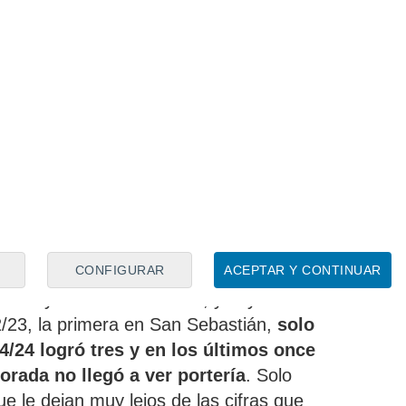
 camiseta donostiarra
no han sido
ada
y es por lo que quisieron que saliera
CONFIGURAR
ACEPTAR Y CONTINUAR
contaba para Imanol y tendría que
tadio y con otra camiseta, y vaya si lo está
/23, la primera en San Sebastián,
solo
4/24 logró tres y en los últimos once
orada no llegó a ver portería
. Solo
ue le dejan muy lejos de las cifras que