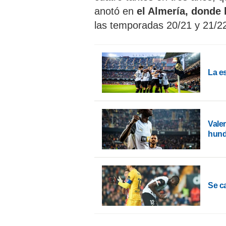
anotó en
el Almería, donde 
las temporadas 20/21 y 21/2
La e
Valen
hund
Se ca