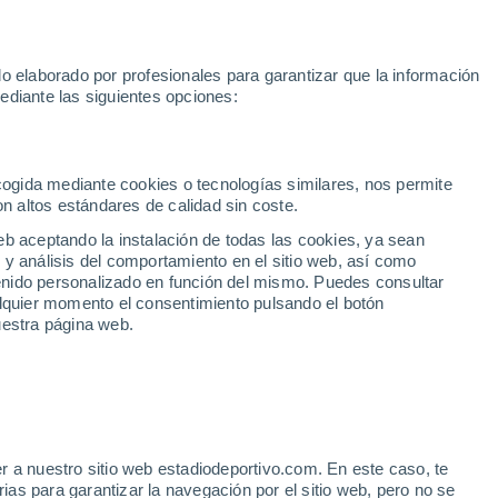
Mundial 2030
Lamine Yamal
Luis de la Fuente
Rodri
Rafa
o elaborado por profesionales para garantizar que la información
Fútbol
Motor
Tenis
Baloncest
ediante las siguientes opciones:
Motociclismo
ACB
Portadas
Laliga Hypermotion
Juegos Olímpicos
UEF
Tem
MotoGP
Resultados
Clasificación
Res
Dep
Euroliga
Opinión
Juegos Olímpicos de Invierno
AD Ceuta
Albacete
Cop
ecogida mediante cookies o tecnologías similares, nos permite
on altos estándares de calidad sin coste.
Burgos
Cádiz CF
Res
eb aceptando la instalación de todas las cookies, ya sean
CD Castellón
Celta Fortuna
Mun
 y análisis del comportamiento en el sitio web, así como
Córdoba CF
Eibar
Res
ntenido personalizado en función del mismo. Puedes consultar
alquier momento el consentimiento pulsando el botón
CD Eldense
FC Andorra
Fút
uestra página web.
Girona
Granada CF
Pre
Las Palmas
Leganés
Ser
Mallorca
Oviedo
Fic
Real Sociedad B
Real Valladolid
Sel
Sabadell
Real Sporting
r a nuestro sitio web estadiodeportivo.com. En este caso, te
Mun
chufa
as para garantizar la navegación por el sitio web, pero no se
Tenerife
UD Almería