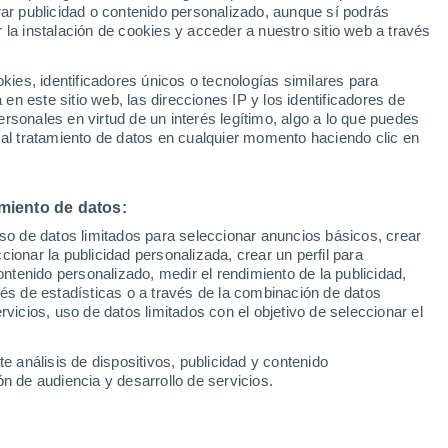
Sel
rar publicidad o contenido personalizado, aunque sí podrás
UEFA Champions League
 la instalación de cookies y acceder a nuestro sitio web a través
Can
 para de marcar goles y ya ha mejorado sus
Resultados
Clasificacion
Fút
dor de la Real. A Sadiq le han bastado 10
es, identificadores únicos o tecnologías similares para
UEFA Europa League
n este sitio web, las direcciones IP y los identificadores de
1ª 
Resultados
Clasificacion
rsonales en virtud de un interés legítimo, algo a lo que puedes
 al tratamiento de datos en cualquier momento haciendo clic en
miento de datos:
uso de datos limitados para seleccionar anuncios básicos, crear
ccionar la publicidad personalizada, crear un perfil para
ontenido personalizado, medir el rendimiento de la publicidad,
vés de estadísticas o a través de la combinación de datos
rvicios, uso de datos limitados con el objetivo de seleccionar el
e análisis de dispositivos, publicidad y contenido
n de audiencia y desarrollo de servicios.