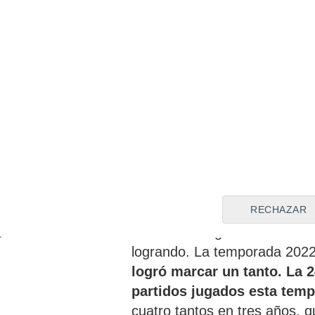
Los números de Sadiq con la
buenos en ninguna tempor
RECHAZAR
de la entidad. El jugador no 
buscarse los goles en otro es
logrando. La temporada 2022
logró marcar un tanto. La 2
partidos jugados esta temp
cuatro tantos en tres años, q