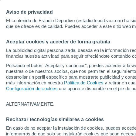
Hoy:
Yan Diomande
Aviso de privacidad
El contenido de Estadio Deportivo (estadiodeportivo.com) ha sid
que se ofrece es de calidad. Puedes acceder a este sitio web m
Laliga EA Sports
Padel
Clasificación
Resultados
Ciclismo
Aceptar cookies y acceder de forma gratuita
UFC
Alavés
Athletic Club de Bilbao
La publicidad digital personalizada, basada en la información r
financiar nuestra actividad para seguir ofreciéndote contenido c
Atlético de Madrid
FC Barcelona
Pulsando el botón "Aceptar y continuar", puedes acceder a la w
Real Betis
Celta de Vigo
nuestras o de nuestros socios, que nos permiten el seguimiento
Deportivo de A Coruña
Elche
desarrollar un perfil específico para mostrarte publicidad y co
más información en nuestra
Política de Cookies
y retirar en cu
Espanyol
Getafe
Configuración de cookies
que aparece disponible en el pie de n
Levante UD
Málaga CF
Osasuna
Racing de Santander
ALTERNATIVAMENTE,
Rayo Vallecano
Real Madrid
Real Sociedad
Sevilla FC
Rechazar tecnologías similares a cookies
HOME
FÚTBOL
VALENCIA CF
Valencia CF
Villarreal CF
En caso de no aceptar la instalación de cookies, puedes accede
Umar Sadiq se en
informamos de que solo se instalarán cookies que sean necesari