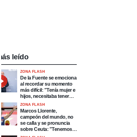
ás leído
ZONA FLASH
De la Fuente se emociona
al recordar su momento
más difícil: "Tenía mujer e
hijos, necesitaba tener
ingresos y volver al
ZONA FLASH
fútbol"
Marcos Llorente,
campeón del mundo, no
se calla y se pronuncia
sobre Ceuta: "Tenemos
que defender nuestro