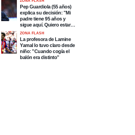
ZONA FLASH
país de delincuentes"
Pep Guardiola (55 años)
explica su decisión: "Mi
padre tiene 95 años y
sigue aquí. Quiero estar
más tiempo con él"
ZONA FLASH
La profesora de Lamine
Yamal lo tuvo claro desde
niño: "Cuando cogía el
balón era distinto"