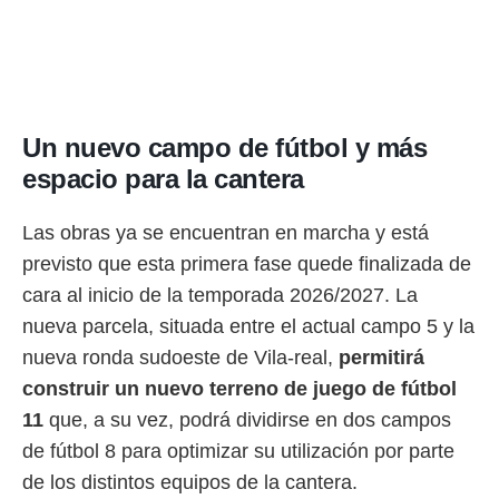
ento u
 de datos
er momento
ic en
o en
Un nuevo campo de fútbol y más
 Cookies
en
espacio para la cantera
eb.
y
Las obras ya se encuentran en marcha y está
socios
previsto que esta primera fase quede finalizada de
el
cara al inicio de la temporada 2026/2027. La
to de
nueva parcela, situada entre el actual campo 5 y la
nueva ronda sudoeste de Vila-real,
permitirá
la
 en un
construir un nuevo terreno de juego de fútbol
 y/o acceder
11
que, a su vez, podrá dividirse en dos campos
 de datos
ara
de fútbol 8 para optimizar su utilización por parte
 anuncios
de los distintos equipos de la cantera.
ar perfiles