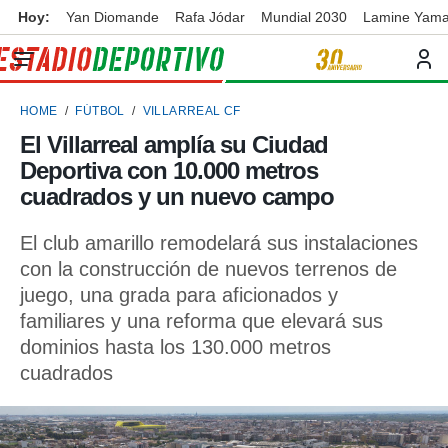
Hoy:
Yan Diomande
Rafa Jódar
Mundial 2030
Lamine Yama
privacidad
o de
ortivo
HOME
FÚTBOL
VILLARREAL CF
ortivo.com)
borado por
El Villarreal amplía su Ciudad
es para
Deportiva con 10.000 metros
ue la
 que se
cuadrados y un nuevo campo
e calidad.
eder a este
El club amarillo remodelará sus instalaciones
ediante las
con la construcción de nuevos terrenos de
opciones:
juego, una grada para aficionados y
ookies y
familiares y una reforma que elevará sus
e forma
dominios hasta los 130.000 metros
cuadrados
d digital
ada, basada
mación
ediante
ecnologías