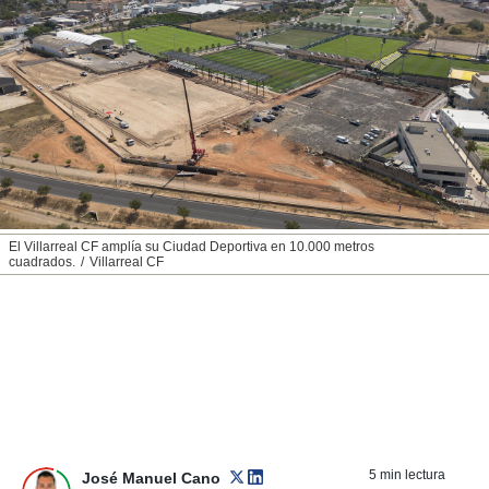
nos permite
ACEPTAR
estra
Y
ara seguir
CONTINUAR
e contenido
stándares
sin coste.
CONFIGURAR
 botón
continuar",
RECHAZAR
der a la
ndo la
 de todas
El Villarreal CF amplía su Ciudad Deportiva en 10.000 metros
, ya sean
cuadrados.
Villarreal CF
de nuestros
 nos
 y análisis
tamiento en
b, así como
un perfil
para
ublicidad y
5 min lectura
José Manuel Cano
do en