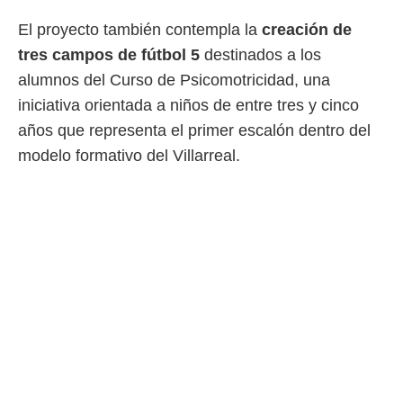
idad
a, utilizar
El proyecto también contempla la
creación de
a
tres campos de fútbol 5
destinados a los
 la
alumnos del Curso de Psicomotricidad, una
da, crear un
iniciativa orientada a niños de entre tres y cinco
personalizar
o, uso de
años que representa el primer escalón dentro del
a la
modelo formativo del Villarreal.
e contenido
do, medir el
 de la
medir el
 del
 comprender
 través de
s o a través
nación de
edentes de
fuentes,
y mejora de
os, uso de
ados con el
 seleccionar