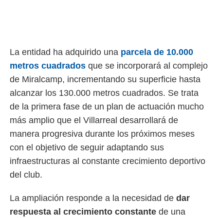
rtivo.com.
o, te
 de que
talarán
La entidad ha adquirido una
parcela de 10.000
e sean
para
metros cuadrados
que se incorporará al complejo
a
de Miralcamp, incrementando su superficie hasta
por el sitio
o se
alcanzar los 130.000 metros cuadrados. Se trata
cookies para
de la primera fase de un plan de actuación mucho
más amplio que el Villarreal desarrollará de
nto ni para
licidad o
manera progresiva durante los próximos meses
con el objetivo de seguir adaptando sus
ado, aunque
sualizar
infraestructuras al constante crecimiento deportivo
general no
del club.
ada. Puedes
 instalación
y acceder a
La ampliación responde a la necesidad de
dar
io web a
respuesta al crecimiento constante
de una
ste abono