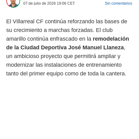
07 de julio de 2026 19:06
CET
Sin comentarios
 mismo.
sultar más
 en nuestra
El Villarreal CF continúa reforzando las bases de
 Cookies
y
ualquier
su crecimiento a marchas forzadas. El club
amarillo continúa enfrascado en la
remodelación
ento
de la Ciudad Deportiva José Manuel Llaneza
,
 botón
ación de
un ambicioso proyecto que permitirá ampliar y
kies
modernizar las instalaciones de entrenamiento
 disponible
e nuestra
tanto del primer equipo como de toda la cantera.
.
IVAMENTE,
as
 a cookies
 no aceptar
ón de
uedes
uestro sitio