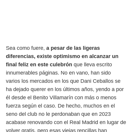
o.
calización
precisa e
ión mediante
, publicidad
dos,
Sea como fuere,
a pesar de las ligeras
 publicidad
diferencias, existe optimismo
en alcanzar un
,
ón de
final feliz en este culebrón
que lleva escrito
 desarrollo
innumerables páginas. No en vano, han sido
s.
varios los mercados en los que Dani Ceballos se
tros 1199
ha dejado querer en los últimos años, yendo a por
ios
él desde el Benito Villamarín con más o menos
fuerza según el caso. De hecho, muchos en el
seno del club no le perdonaban que en 2023
acabase renovando con el Real Madrid en lugar de
volver gratis, pero esas viejas rencillas han