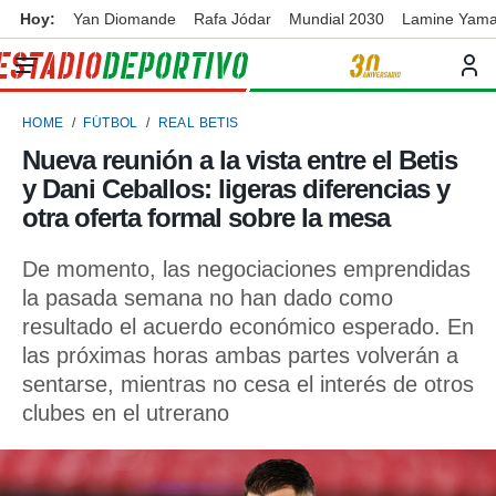
Hoy:
Yan Diomande
Rafa Jódar
Mundial 2030
Lamine Yama
privacidad
o de
ortivo
HOME
FÚTBOL
REAL BETIS
ortivo.com)
borado por
Nueva reunión a la vista entre el Betis
es para
y Dani Ceballos: ligeras diferencias y
ue la
 que se
otra oferta formal sobre la mesa
e calidad.
eder a este
De momento, las negociaciones emprendidas
ediante las
la pasada semana no han dado como
opciones:
resultado el acuerdo económico esperado. En
ookies y
las próximas horas ambas partes volverán a
e forma
sentarse, mientras no cesa el interés de otros
clubes en el utrerano
d digital
ada, basada
mación
ediante
ecnologías