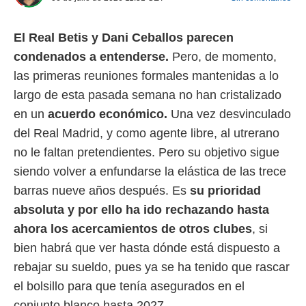
 mismo.
sultar más
El Real Betis y Dani Ceballos parecen
 en nuestra
 Cookies
y
condenados a entenderse.
Pero, de momento,
ualquier
las primeras reuniones formales mantenidas a lo
ento
largo de esta pasada semana no han cristalizado
 botón
en un
acuerdo económico.
Una vez desvinculado
ación de
kies
del Real Madrid, y como agente libre, al utrerano
 disponible
no le faltan pretendientes. Pero su objetivo sigue
e nuestra
.
siendo volver a enfundarse la elástica de las trece
barras nueve años después. Es
su prioridad
IVAMENTE,
absoluta y por ello ha ido rechazando hasta
ahora los acercamientos de otros clubes
, si
as
bien habrá que ver hasta dónde está dispuesto a
 a cookies
rebajar su sueldo, pues ya se ha tenido que rascar
 no aceptar
ón de
el bolsillo para que tenía asegurados en el
uedes
conjunto blanco hasta 2027.
uestro sitio