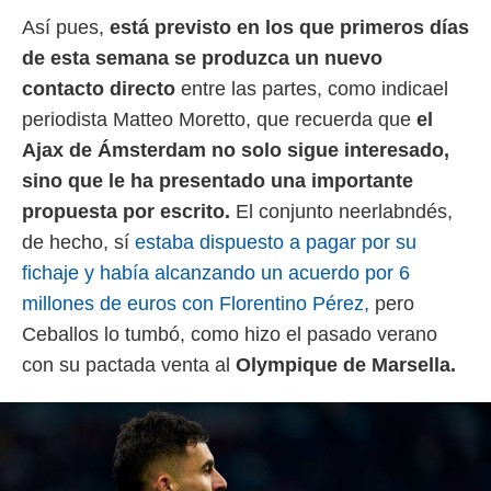
Así pues,
está previsto en los que primeros días
de esta semana se produzca un nuevo
contacto directo
entre las partes, como indicael
periodista Matteo Moretto, que recuerda que
el
Ajax de Ámsterdam no solo sigue interesado,
sino que le ha presentado una importante
propuesta por escrito.
El conjunto neerlabndés,
de hecho, sí
estaba dispuesto a pagar por su
fichaje y había alcanzando un acuerdo por 6
millones de euros con Florentino Pérez,
pero
Ceballos lo tumbó, como hizo el pasado verano
con su pactada venta al
Olympique de Marsella.