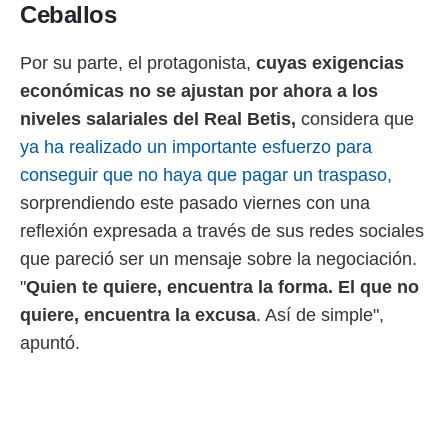
idad
Ceballos
a, utilizar
a
Por su parte, el protagonista,
cuyas exigencias
 la
económicas no se ajustan por ahora a los
da, crear un
niveles salariales del Real Betis,
considera que
personalizar
o, uso de
ya ha realizado un importante esfuerzo para
a la
conseguir que no haya que pagar un traspaso,
e contenido
do, medir el
sorprendiendo este pasado viernes con una
 de la
reflexión expresada a través de sus redes sociales
medir el
 del
que pareció ser un mensaje sobre la negociación.
 comprender
"
Q
uien te quiere, encuentra la forma. El que no
 través de
s o a través
quiere, encuentra la excusa
. Así de simple",
nación de
apuntó.
edentes de
fuentes,
y mejora de
os, uso de
ados con el
 seleccionar