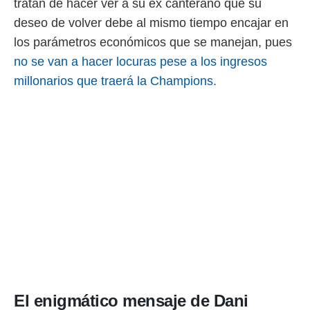
tratan de hacer ver a su ex canterano que su
ento u
deseo de volver debe al mismo tiempo encajar en
 de datos
los parámetros económicos que se manejan, pues
er momento
ic en
no se van a hacer locuras pese a los ingresos
o en
millonarios que traerá la Champions.
 Cookies
en
eb.
y
socios
el
to de
la
 en un
 y/o acceder
 de datos
ara
 anuncios
El enigmático mensaje de Dani
ar perfiles