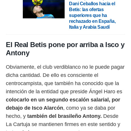
 botón
Dani Ceballos hacia el
.
Betis: las ofertas
superiores que ha
rechazado en España,
nto,
Italia y Arabia Saudí
cios
kies,
El Real Betis pone por arriba a Isco y
ores únicos
as similares
Antony
nar,
rocesar
Obviamente, el club verdiblanco no le puede pagar
onales como
 este sitio
dicha cantidad. De ello es consciente el
recciones IP
centrocampista, que también ha conocido que la
ficadores de
 posible
intención de la entidad que preside Ángel Haro es
s
colocarlo en un segundo escalón salarial, por
 traten tus
nales en
debajo de Isco Alarcón
, como ya se daba por
 interés
hecho, y
t
ambién del brasileño Antony.
Desde
go a lo que
nerte. Para
La Cartuja se mantienen firmes en este sentido y
retirar su