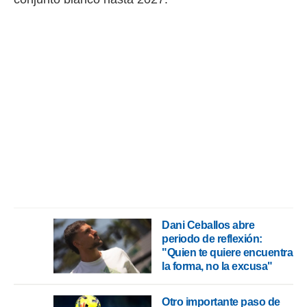
rtivo.com.
o, te
 de que
talarán
e sean
para
a
por el sitio
o se
cookies para
nto ni para
licidad o
ado, aunque
sualizar
Dani Ceballos abre
general no
periodo de reflexión:
ada. Puedes
"Quien te quiere encuentra
 instalación
la forma, no la excusa"
y acceder a
io web a
ste abono
Otro importante paso de