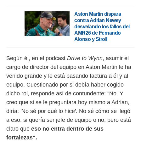
ento u
Aston Martin dispara
 de datos
contra Adrian Newey
er momento
ic en
desvelando los fallos del
o en
AMR26 de Fernando
Alonso y Stroll
 Cookies
en
eb.
Según él, en el podcast
Drive to Wynn
, asumir el
y
cargo de director del equipo en Aston Martin le ha
socios
el
venido grande y le está pasando factura a él y al
equipo. Cuestionado por si debía haber cogido
to de
dicho rol, responde así de contundente: "No. Y
la
creo que si se le preguntara hoy mismo a Adrian,
 en un
diría: 'No sé por qué lo hice'. No sé cómo se llegó
 y/o acceder
 de datos
a eso, si quería ser jefe de equipo o no, pero está
ara
claro que
eso no entra dentro de sus
 anuncios
ar perfiles
fortalezas".