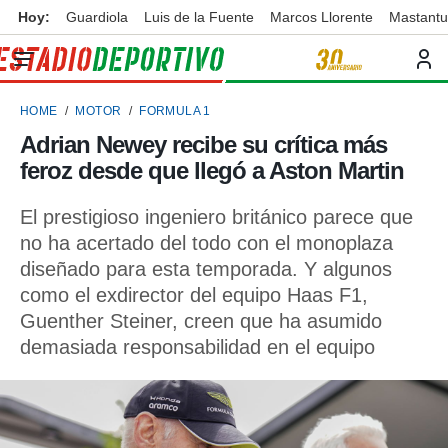
Hoy:
Guardiola
Luis de la Fuente
Marcos Llorente
Mastant
privacidad
o de
ortivo
HOME
MOTOR
FORMULA 1
ortivo.com)
borado por
Adrian Newey recibe su crítica más
es para
feroz desde que llegó a Aston Martin
ue la
 que se
e calidad.
El prestigioso ingeniero británico parece que
eder a este
no ha acertado del todo con el monoplaza
ediante las
diseñado para esta temporada. Y algunos
opciones:
como el exdirector del equipo Haas F1,
ookies y
Guenther Steiner, creen que ha asumido
e forma
demasiada responsabilidad en el equipo
d digital
ada, basada
mación
ediante
ecnologías