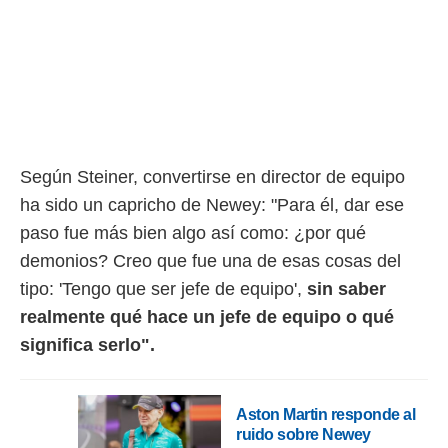
o.
calización
precisa e
ión mediante
, publicidad
dos,
Según Steiner, convertirse en director de equipo
 publicidad
,
ha sido un capricho de Newey: "Para él, dar ese
ón de
paso fue más bien algo así como: ¿por qué
 desarrollo
s.
demonios? Creo que fue una de esas cosas del
tros 1199
tipo: 'Tengo que ser jefe de equipo',
sin saber
ios
realmente qué hace un jefe de equipo o qué
significa serlo".
Aston Martin responde al
ruido sobre Newey