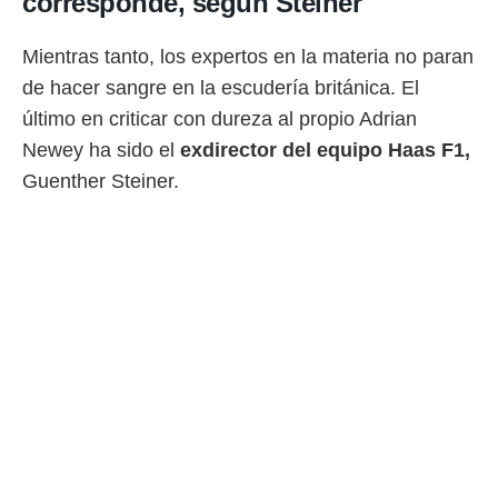
corresponde, según Steiner
 botón
.
Mientras tanto, los expertos en la materia no paran
nto,
de hacer sangre en la escudería británica. El
último en criticar con dureza al propio Adrian
cios
kies,
Newey ha sido el
exdirector del equipo Haas F1,
ores únicos
Guenther Steiner.
as similares
nar,
rocesar
onales como
 este sitio
recciones IP
ficadores de
 posible
s
 traten tus
nales en
 interés
go a lo que
nerte. Para
retirar su