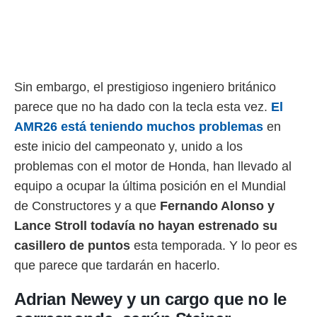
rtivo.com.
o, te
 de que
talarán
e sean
Sin embargo, el prestigioso ingeniero británico
para
parece que no ha dado con la tecla esta vez.
El
a
por el sitio
AMR26 está teniendo muchos problemas
en
o se
este inicio del campeonato y, unido a los
cookies para
problemas con el motor de Honda, han llevado al
nto ni para
equipo a ocupar la última posición en el Mundial
licidad o
de Constructores y a que
Fernando Alonso y
ado, aunque
Lance Stroll todavía no hayan estrenado su
sualizar
general no
casillero de puntos
esta temporada. Y lo peor es
ada. Puedes
que parece que tardarán en hacerlo.
 instalación
y acceder a
io web a
Adrian Newey y un cargo que no le
ste abono