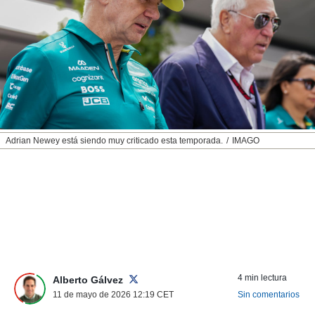
nos permite
ACEPTAR
estra
Y
ara seguir
CONTINUAR
e contenido
stándares
sin coste.
CONFIGURAR
 botón
continuar",
RECHAZAR
der a la
ndo la
Adrian Newey está siendo muy criticado esta temporada.
IMAGO
 de todas
, ya sean
de nuestros
 nos
 y análisis
tamiento en
b, así como
un perfil
para
4 min lectura
Alberto Gálvez
ublicidad y
11 de mayo de 2026 12:19
CET
Sin comentarios
do en