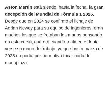
 mismo.
Aston Martin
está siendo, hasta la fecha,
la gran
sultar más
decepción del Mundial de Fórmula 1 2026.
 en nuestra
 Cookies
y
Desde que en 2024 se confirmó el fichaje de
ualquier
Adrian Newey para su equipo de ingenieros, eran
ento
muchos los que se frotaban las manos pensando
 botón
en este curso, que era cuando realmente debía
ación de
kies
verse su mano de trabajo, ya que hasta marzo de
 disponible
2025 no podía por normativa tocar nada del
e nuestra
.
monoplaza.
IVAMENTE,
as
 a cookies
 no aceptar
ón de
uedes
uestro sitio