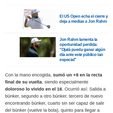
ento u
 de datos
El US Open echa el cierre y
er momento
ic en
deja a medias a Jon Rahm
o en
 Cookies
en
Jon Rahm lamenta la
eb.
oportunidad perdida:
"Ojalá pueda ganar algún
y
día ante este público tan
socios
especial"
el
to de
Con la mano encogida,
sumó un +8 en la recta
la
final de su vuelta
, siendo especialmente
 en un
doloroso lo vivido en el 16
. Ocurrió así: Salida a
 y/o acceder
 de datos
búnker, segundo a otro búnker, tercero de nuevo
ara
encontrando búnker, cuarto sin ser capaz de salir
 anuncios
ar perfiles
del búnker (vuelve la bola), quinto para llegar a