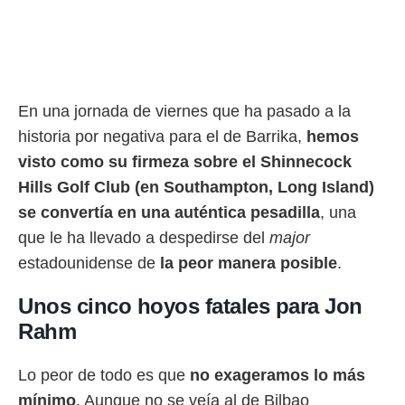
rtivo.com.
o, te
 de que
talarán
e sean
En una jornada de viernes que ha pasado a la
para
historia por negativa para el de Barrika,
hemos
a
por el sitio
visto como su firmeza sobre el Shinnecock
o se
Hills Golf Club (en Southampton, Long Island)
cookies para
se convertía en una auténtica pesadilla
, una
nto ni para
que le ha llevado a despedirse del
major
licidad o
estadounidense de
la peor manera posible
.
ado, aunque
sualizar
Unos cinco hoyos fatales para Jon
general no
ada. Puedes
Rahm
 instalación
y acceder a
Lo peor de todo es que
no exageramos lo más
io web a
ste abono
mínimo
. Aunque no se veía al de Bilbao