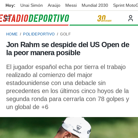
Hoy:
Unai Simón
Araújo
Messi
Mundial 2030
Sprint Moto
privacidad
o de
ortivo
HOME
POLIDEPORTIVO
GOLF
ortivo.com)
borado por
Jon Rahm se despide del US Open de
es para
la peor manera posible
ue la
 que se
e calidad.
El jugador español echa por tierra el trabajo
eder a este
realizado al comienzo del major
ediante las
estadounidense con una debacle sin
opciones:
precedentes en los últimos cinco hoyos de la
ookies y
segunda ronda para cerrarla con 78 golpes y
e forma
un global de +6
d digital
ada, basada
mación
ediante
ecnologías