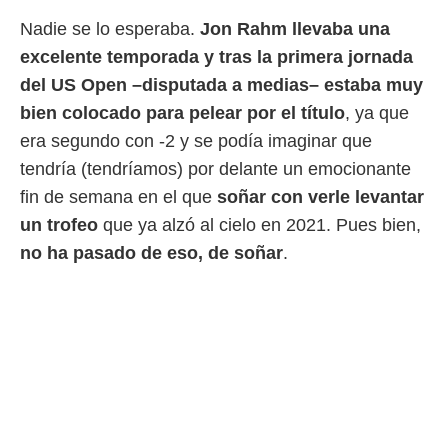
 mismo.
Nadie se lo esperaba.
Jon Rahm llevaba una
sultar más
excelente temporada y tras la primera jornada
 en nuestra
 Cookies
y
del US Open –disputada a medias– estaba muy
ualquier
bien colocado para pelear por el título
, ya que
ento
era segundo con -2 y se podía imaginar que
 botón
tendría (tendríamos) por delante un emocionante
ación de
kies
fin de semana en el que
soñar con verle levantar
 disponible
un trofeo
que ya alzó al cielo en 2021. Pues bien,
e nuestra
.
no ha pasado de eso, de soñar
.
IVAMENTE,
as
 a cookies
 no aceptar
ón de
uedes
uestro sitio