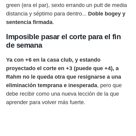
idad
green (era el par), sexto errando un putt de media
a, utilizar
distancia y séptimo para dentro...
Doble bogey y
a
 la
sentencia firmada
.
da, crear un
Imposible pasar el corte para el fin
personalizar
o, uso de
de semana
a la
e contenido
Ya con +6 en la casa club, y estando
do, medir el
 de la
proyectado el corte en +3 (puede que +4), a
medir el
Rahm no le queda otra que resignarse a una
 del
 comprender
eliminación temprana e inesperada
, pero que
 través de
debe recibir como una nueva lección de la que
s o a través
nación de
aprender para volver más fuerte.
edentes de
fuentes,
y mejora de
os, uso de
ados con el
 seleccionar