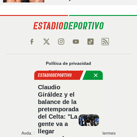
estelar
Política de privacidad
Política de cookies
Política Comercial
Claudio
Aviso legal
Giráldez y el
Configuración de privacidad
balance de la
Sobre nosotros
pretemporada
Código Ético
del Celta: "La
gente va a
llegar
Avda. San Francisco Javier, 22 · Edificio Hermes