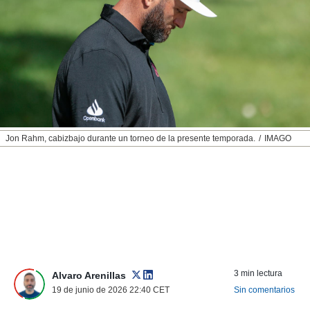
nos permite
ACEPTAR
estra
Y
ara seguir
CONTINUAR
e contenido
stándares
sin coste.
CONFIGURAR
 botón
continuar",
RECHAZAR
der a la
ndo la
Jon Rahm, cabizbajo durante un torneo de la presente temporada.
IMAGO
 de todas
, ya sean
de nuestros
 nos
 y análisis
tamiento en
b, así como
un perfil
para
3 min lectura
Alvaro Arenillas
ublicidad y
19 de junio de 2026 22:40
CET
Sin comentarios
do en