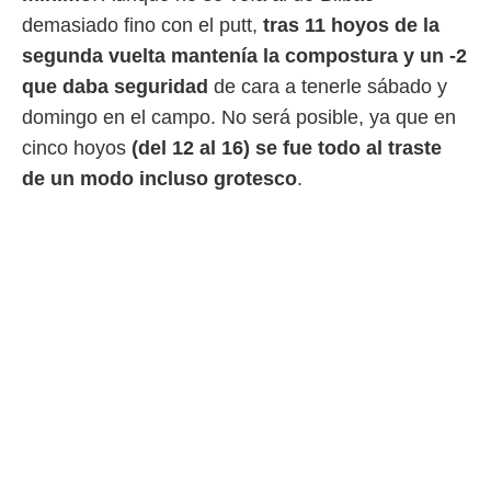
 botón
demasiado fino con el putt,
tras 11 hoyos de la
.
segunda vuelta mantenía la compostura y un -2
nto,
que daba seguridad
de cara a tenerle sábado y
domingo en el campo. No será posible, ya que en
cios
kies,
cinco hoyos
(del 12 al 16) se fue todo al traste
ores únicos
de un modo incluso grotesco
.
as similares
nar,
rocesar
onales como
 este sitio
recciones IP
ficadores de
 posible
s
 traten tus
nales en
 interés
go a lo que
nerte. Para
retirar su