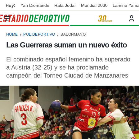
Hoy:
Yan Diomande
Rafa Jódar
Mundial 2030
Lamine Yama
privacidad
o de
ortivo
HOME
POLIDEPORTIVO
BALONMANO
ortivo.com)
borado por
Las Guerreras suman un nuevo éxito
es para
ue la
El combinado español femenino ha superado
 que se
e calidad.
a Austria (32-25) y se ha proclamado
eder a este
campeón del Torneo Ciudad de Manzanares
ediante las
opciones:
ookies y
e forma
d digital
ada, basada
mación
ediante
ecnologías