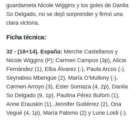
 botón
guardameta Nicole Wiggins y los goles de Danila
.
So Delgado, no se dejó sorprender y firmó una
clara victoria.
nto,
cios
Ficha técnica:
kies,
ores únicos
32 - (18+14). España:
Merche Castellanos y
as similares
nar,
Nicole Wiggins (P); Carmen Campos (3p), Alicia
rocesar
Fernández (1), Elba Álvarez (-), Paula Arcos (-),
onales como
 este sitio
Seynabou Mbengue (2), María O’Mullony (-),
recciones IP
Carmen Arroyo (3), Ester Somaza (4, 2p), Danila
ficadores de
So Delgado (9, 1p), Paulina Pérez Buforn (1),
 posible
s
Anne Erauskin (1), Jennifer Gutiérrez (2), Ona
 traten tus
Vegué (4, 1p), María Palomo (2) y Lune Loidi (-).
nales en
 interés
go a lo que
nerte. Para
retirar su