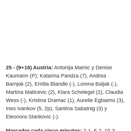
ento u
 de datos
er momento
ic en
o en
 Cookies
en
eb.
y
socios
25 - (9+16) Austria:
Antonija Mamic y Denise
el
Kaumann (P); Katarina Pandza (7), Andrea
to de
Barnjak (2), Emilia Blandle (-), Lorena Baljak (-),
Martina Maticevic (2), Klara Schelegel (2), Claudia
la
 en un
Wess (-), Kristina Dramac (1), Aurelie Egbaimo (3),
 y/o acceder
Ines Ivankov (5, 2p), Santina Sabatnig (3) y
 de datos
ara
Eleonora Stankovic (-).
 anuncios
ar perfiles
Marcador cada cinco minutos:
2-1, 6-2, 10-3,