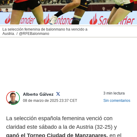
nos permite
ACEPTAR
estra
Y
ara seguir
CONTINUAR
e contenido
stándares
La selección femenina de balonmano ha vencido a
Austria.
@RFEBalonmano
sin coste.
CONFIGURAR
 botón
continuar",
RECHAZAR
der a la
ndo la
 de todas
, ya sean
de nuestros
 nos
3 min lectura
Alberto Gálvez
 y análisis
08 de marzo de 2025 23:37
CET
Sin comentarios
tamiento en
b, así como
un perfil
La selección española femenina venció con
para
ublicidad y
claridad este sábado a la de Austria (32-25) y
ganó el Torneo Ciudad de Manzanares,
en el
do en