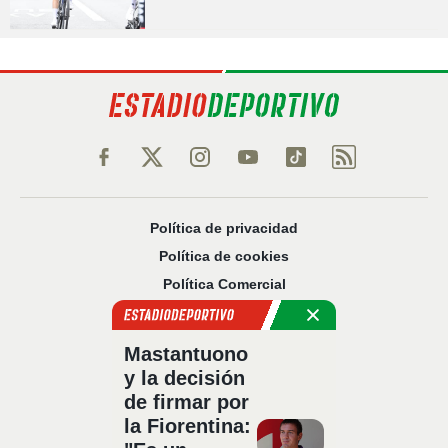
Política de privacidad
Política de cookies
Política Comercial
Aviso legal
Configuración de privacidad
Mastantuono
Sobre nosotros
y la decisión
Código Ético
de firmar por
la Fiorentina: