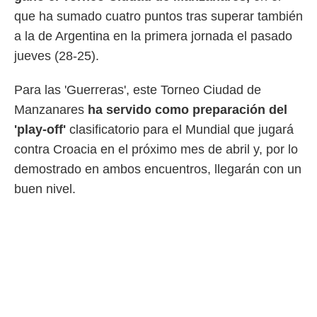
 mismo.
que ha sumado cuatro puntos tras superar también
sultar más
a la de Argentina en la primera jornada el pasado
 en nuestra
 Cookies
y
jueves (28-25).
ualquier
Para las 'Guerreras', este Torneo Ciudad de
ento
 botón
Manzanares
ha servido como preparación del
ación de
'play-off'
clasificatorio para el Mundial que jugará
kies
 disponible
contra Croacia en el próximo mes de abril y, por lo
e nuestra
demostrado en ambos encuentros, llegarán con un
.
buen nivel.
IVAMENTE,
as
 a cookies
 no aceptar
ón de
uedes
uestro sitio