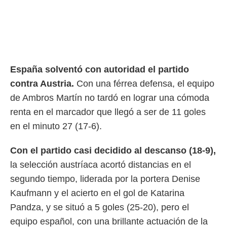
rtivo.com.
o, te
 de que
talarán
e sean
para
España solventó con autoridad el partido
a
contra Austria.
Con una férrea defensa, el equipo
por el sitio
o se
de Ambros Martín no tardó en lograr una cómoda
cookies para
renta en el marcador que llegó a ser de 11 goles
nto ni para
en el minuto 27 (17-6).
licidad o
Con el partido casi decidido al descanso (18-9),
ado, aunque
sualizar
la selección austríaca acortó distancias en el
general no
segundo tiempo, liderada por la portera Denise
ada. Puedes
 instalación
Kaufmann y el acierto en el gol de Katarina
y acceder a
Pandza, y se situó a 5 goles (25-20), pero el
io web a
equipo español, con una brillante actuación de la
ste abono