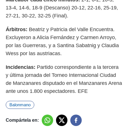
idad
a, utilizar
13-4, 14-6, 18-9 (Descanso) 20-12, 22-16, 25-19,
a
27-21, 30-22, 32-25 (Final).
 la
da, crear un
Árbitros:
Beatriz y Patricia del Valle Encuentra.
personalizar
Excluyeron a Alicia Fernández y Carmen Arroyo,
o, uso de
por las Guerreras, y a Santina Sabatnig y Claudia
a la
e contenido
Wess por las austriacas.
do, medir el
 de la
Incidencias:
Partido correspondiente a la tercera
medir el
 del
y última jornada del Torneo Internacional Ciudad
 comprender
de Manzanares disputado en el Manzanares Arena
 través de
s o a través
ante unos 1.800 espectadores. EFE
nación de
edentes de
Balonmano
fuentes,
y mejora de
os, uso de
Compártela en:
ados con el
 seleccionar