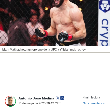
nos permite
ACEPTAR
estra
Y
ara seguir
CONTINUAR
e contenido
stándares
sin coste.
CONFIGURAR
 botón
continuar",
RECHAZAR
der a la
ndo la
Islam Makhachev, número uno de la UFC
@islammakhachev
 de todas
, ya sean
de nuestros
 nos
 y análisis
tamiento en
b, así como
un perfil
para
4 min lectura
Antonio José Medina
ublicidad y
11 de mayo de 2025 20:42
CET
Sin comentarios
do en