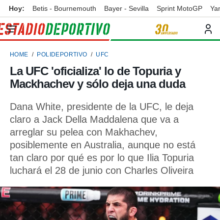
Hoy:
Betis - Bournemouth
Bayer - Sevilla
Sprint MotoGP
Ya
privacidad
o de
ortivo
HOME
POLIDEPORTIVO
UFC
ortivo.com)
borado por
La UFC 'oficializa' lo de Topuria y
es para
Mackhachev y sólo deja una duda
ue la
 que se
e calidad.
Dana White, presidente de la UFC, le deja
eder a este
claro a Jack Della Maddalena que va a
ediante las
arreglar su pelea con Makhachev,
opciones:
posiblemente en Australia, aunque no está
ookies y
tan claro por qué es por lo que Ilia Topuria
e forma
luchará el 28 de junio con Charles Oliveira
d digital
ada, basada
mación
ediante
ecnologías