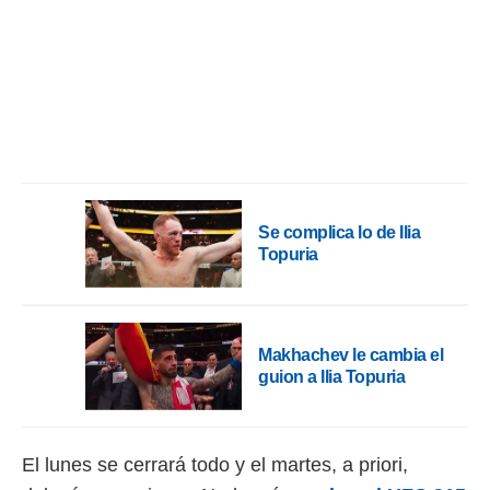
rtivo.com.
o, te
 de que
talarán
e sean
para
a
por el sitio
o se
cookies para
Se complica lo de Ilia
Topuria
nto ni para
licidad o
ado, aunque
sualizar
Makhachev le cambia el
general no
guion a Ilia Topuria
ada. Puedes
 instalación
y acceder a
io web a
El lunes se cerrará todo y el martes, a priori,
ste abono