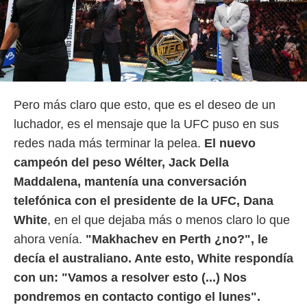
idad
a, utilizar
a
 la
da, crear un
personalizar
o, uso de
Pero más claro que esto, que es el deseo de un
a la
e contenido
luchador, es el mensaje que la UFC puso en sus
do, medir el
redes nada más terminar la pelea.
El nuevo
 de la
medir el
campeón del peso Wélter, Jack Della
 del
Maddalena, mantenía una conversación
 comprender
telefónica con el presidente de la UFC, Dana
 través de
s o a través
White
, en el que dejaba más o menos claro lo que
nación de
ahora venía.
"Makhachev en Perth ¿no?", le
edentes de
fuentes,
decía el australiano. Ante esto, White respondía
y mejora de
con un: "Vamos a resolver esto (...) Nos
os, uso de
ados con el
pondremos en contacto contigo el lunes".
 seleccionar