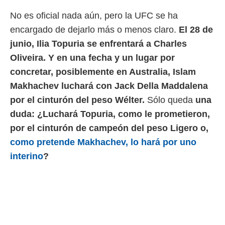
 mismo.
No es oficial nada aún, pero la UFC se ha
sultar más
encargado de dejarlo más o menos claro.
El 28 de
 en nuestra
 Cookies
y
junio, Ilia Topuria se enfrentará a Charles
ualquier
Oliveira. Y en una fecha y un lugar por
ento
concretar, posiblemente en Australia, Islam
 botón
Makhachev luchará con Jack Della Maddalena
ación de
kies
por el cinturón del peso Wélter.
Sólo queda
una
 disponible
duda: ¿Luchará Topuria, como le prometieron,
e nuestra
.
por el cinturón de campeón del peso Ligero o,
como pretende Makhachev, lo hará por uno
IVAMENTE,
interino
?
as
 a cookies
 no aceptar
ón de
uedes
uestro sitio