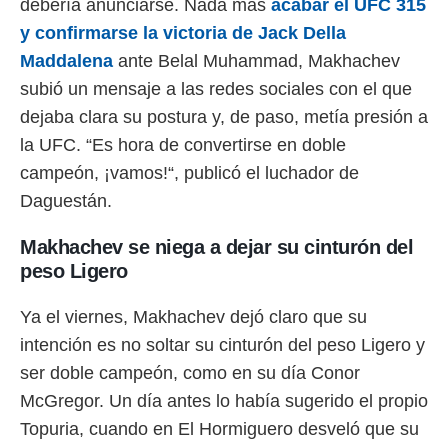
debería anunciarse. Nada más
acabar el UFC 315
 botón
.
y confirmarse la victoria de Jack Della
Maddalena
ante Belal Muhammad, Makhachev
nto,
subió un mensaje a las redes sociales con el que
cios
dejaba clara su postura y, de paso, metía presión a
kies,
la UFC. “Es hora de convertirse en doble
ores únicos
campeón, ¡vamos!“, publicó el luchador de
as similares
nar,
Daguestán.
rocesar
onales como
Makhachev se niega a dejar su cinturón del
 este sitio
recciones IP
peso Ligero
ficadores de
 posible
Ya el viernes, Makhachev dejó claro que su
s
 traten tus
intención es no soltar su cinturón del peso Ligero y
nales en
ser doble campeón, como en su día Conor
 interés
McGregor. Un día antes lo había sugerido el propio
go a lo que
nerte. Para
Topuria, cuando en El Hormiguero desveló que su
retirar su