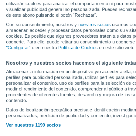
utilizarán cookies para analizar el comportamiento ni para most
visualizar publicidad general no personalizada. Puedes rechazar
Nacido y criado en el barrio 
de este abono pulsando el botón "Rechazar".
temprana edad. Mi pasión por
Con su consentimiento, nosotros y
nuestros socios
usamos cooki
almacenar, acceder y procesar datos personales como su visita e
convirtiéndome en un verdader
cookies. Es posible que algunos proveedores traten tus datos pe
hizo un hueco en mi corazón
oponerte. Para ello, puede retirar su consentimiento u oponerse
"Configurar"
o en nuestra
Política de Cookies
en este sitio web.
Esta emoción innata por el de
convertirme en un periodista 
Nosotros y nuestros socios hacemos el siguiente trata
en mi vida, con varios perio
Almacenar la información en un dispositivo y/o acceder a ella, 
perfiles para publicidad personalizada, utilizar perfiles para sele
algo que me encanta. Por esa
personalizar el contenido, uso de perfiles para la selección de c
donde jugué.
medir el rendimiento del contenido, comprender al público a tra
procedentes de diferentes fuentes, desarrollo y mejora de los se
contenido.
Con experiencia previa en R
Datos de localización geográfica precisa e identificación mediant
Deportivo, donde espero pode
personalizados, medición de publicidad y contenido, investigació
objetivo no es solo informar 
Ver nuestros 1199 socios
siento por este mundo, aport