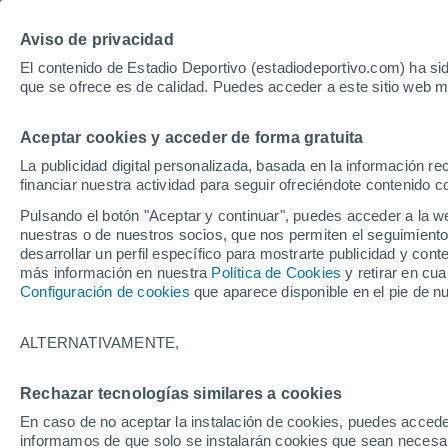
Hoy:
Yan Diomande
Aviso de privacidad
El contenido de Estadio Deportivo (estadiodeportivo.com) ha sid
que se ofrece es de calidad. Puedes acceder a este sitio web m
Laliga EA Sports
Padel
Clasificación
Resultados
Ciclismo
Aceptar cookies y acceder de forma gratuita
UFC
Alavés
Athletic Club de Bilbao
La publicidad digital personalizada, basada en la información r
financiar nuestra actividad para seguir ofreciéndote contenido c
Atlético de Madrid
FC Barcelona
Pulsando el botón "Aceptar y continuar", puedes acceder a la w
Real Betis
Celta de Vigo
nuestras o de nuestros socios, que nos permiten el seguimiento
Deportivo de A Coruña
Elche
desarrollar un perfil específico para mostrarte publicidad y co
más información en nuestra
Política de Cookies
y retirar en cu
Espanyol
Getafe
Configuración de cookies
que aparece disponible en el pie de n
Levante UD
Málaga CF
Osasuna
Racing de Santander
ALTERNATIVAMENTE,
Rayo Vallecano
Real Madrid
Real Sociedad
Sevilla FC
Rechazar tecnologías similares a cookies
Alex del Río
Valencia CF
Villarreal CF
En caso de no aceptar la instalación de cookies, puedes accede
informamos de que solo se instalarán cookies que sean necesari