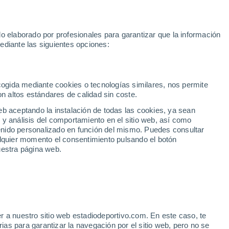
Rafa Jódar
Mundial 2030
Lamine Yamal
Luis de la Fuente
o elaborado por profesionales para garantizar que la información
Fútbol
Motor
Tenis
Baloncest
ediante las siguientes opciones:
Motociclismo
ACB
Portadas
Laliga Hypermotion
Juegos Olímpicos
UEF
Tem
MotoGP
Resultados
Clasificación
Res
Dep
Euroliga
Opinión
Juegos Olímpicos de Invierno
AD Ceuta
Albacete
Cop
ecogida mediante cookies o tecnologías similares, nos permite
on altos estándares de calidad sin coste.
Burgos
Cádiz CF
Res
eb aceptando la instalación de todas las cookies, ya sean
CD Castellón
Celta Fortuna
Mun
 y análisis del comportamiento en el sitio web, así como
Córdoba CF
Eibar
Res
ntenido personalizado en función del mismo. Puedes consultar
alquier momento el consentimiento pulsando el botón
CD Eldense
FC Andorra
Fút
uestra página web.
Girona
Granada CF
Pre
Las Palmas
Leganés
Ser
Mallorca
Oviedo
Fic
Real Sociedad B
Real Valladolid
Sel
Sabadell
Real Sporting
r a nuestro sitio web estadiodeportivo.com. En este caso, te
Mun
as para garantizar la navegación por el sitio web, pero no se
Tenerife
UD Almería