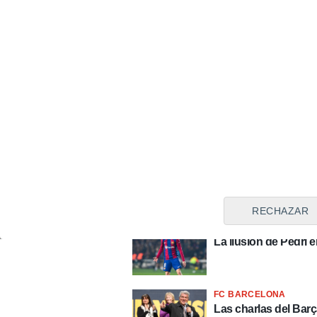
ATHLETIC CLUB DE BI
Un exjugador del Ath
ATHLETIC CLUB DE BI
Las posibilidades d
ATHLETIC CLUB DE BI
De Marcos quiere le
RECHAZAR
FC BARCELONA
La ilusión de Pedri 
FC BARCELONA
Las charlas del Bar