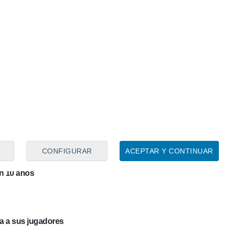
LBAO
letic cree que "este es el año"
LBAO
e Yeray y Berenguer
LBAO
vantar la copa por él y todos sus excompañeros
CONFIGURAR
ACEPTAR Y CONTINUAR
en 10 años
ça a sus jugadores