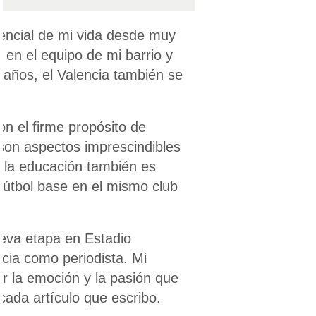
ección Española
tera
esencial de mi vida desde muy
bol Femenino
en el equipo de mi barrio y
Division RFEF
 años, el Valencia también se
on el firme propósito de
 son aspectos imprescindibles
; la educación también es
fútbol base en el mismo club
eva etapa en Estadio
cia como periodista. Mi
ir la emoción y la pasión que
cada artículo que escribo.