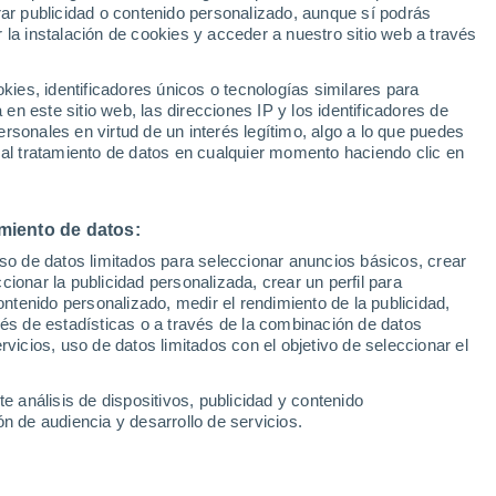
Sel
rar publicidad o contenido personalizado, aunque sí podrás
UEFA Champions League
 la instalación de cookies y acceder a nuestro sitio web a través
Can
bilbaíno de Uribarri, el deporte ha sido una parte 
Resultados
Clasificacion
Fút
 el fútbol se manifestó desde muy pronto, jugando 
es, identificadores únicos o tecnologías similares para
UEFA Europa League
n este sitio web, las direcciones IP y los identificadores de
1ª 
o aficionado del Athletic Club. Con el paso de los
Resultados
Clasificacion
rsonales en virtud de un interés legítimo, algo a lo que puedes
.
 al tratamiento de datos en cualquier momento haciendo clic en
porte me llevó a elegir la carrera de periodismo, c
deportivo. La radio y, especialmente la redacción,
miento de datos:
distas como referencia. Pero no todo es periodismo
uso de datos limitados para seleccionar anuncios básicos, crear
ccionar la publicidad personalizada, crear un perfil para
 razón, uno de mis hobbies es ser entrenador de 
ontenido personalizado, medir el rendimiento de la publicidad,
vés de estadísticas o a través de la combinación de datos
rvicios, uso de datos limitados con el objetivo de seleccionar el
evoluters, estoy emocionado por comenzar esta nu
e análisis de dispositivos, publicidad y contenido
r compartir mi pasión por el deporte y mi experien
n de audiencia y desarrollo de servicios.
sobre los eventos deportivos, sino también transmit
ando una perspectiva fresca y un enfoque único a 