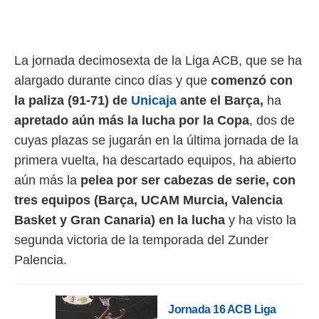
rtivo.com.
o, te
 de que
La jornada decimosexta de la Liga ACB, que se ha
talarán
alargado durante cinco días y que
comenzó con
e sean
para
la paliza (91-71) de
Unicaja
ante el Barça,
ha
a
apretado aún más la lucha por la Copa
, dos de
por el sitio
o se
cuyas plazas se jugarán en la última jornada de la
cookies para
primera vuelta, ha descartado equipos, ha abierto
nto ni para
aún más la
pelea por ser cabezas de serie, con
licidad o
tres equipos (Barça, UCAM Murcia, Valencia
ado, aunque
Basket y Gran Canaria) en la lucha
y ha visto la
sualizar
segunda victoria de la temporada del Zunder
general no
ada. Puedes
Palencia.
 instalación
y acceder a
io web a
Jornada 16 ACB Liga
ste abono