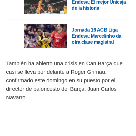
Endesa: El mejor Unicaja
 botón
de la historia
.
nto,
Jornada 16 ACB Liga
cios
Endesa: Marcelinho da
kies,
otra clase magistral
ores únicos
as similares
nar,
También ha abierto una crisis en Can Barça que
rocesar
onales como
casi se lleva por delante a Roger Grimau,
 este sitio
confirmado este domingo en su puesto por el
recciones IP
ficadores de
director de baloncesto del Barça, Juan Carlos
 posible
Navarro.
s
 traten tus
nales en
 interés
go a lo que
nerte. Para
retirar su