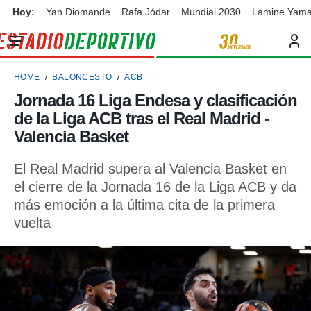
Hoy:
Yan Diomande
Rafa Jódar
Mundial 2030
Lamine Yama
privacidad
o de
ortivo
HOME
BALONCESTO
ACB
ortivo.com)
borado por
Jornada 16 Liga Endesa y clasificación
es para
de la Liga ACB tras el Real Madrid -
ue la
 que se
Valencia Basket
e calidad.
eder a este
El Real Madrid supera al Valencia Basket en
ediante las
el cierre de la Jornada 16 de la Liga ACB y da
opciones:
más emoción a la última cita de la primera
ookies y
vuelta
e forma
d digital
ada, basada
mación
ediante
ecnologías