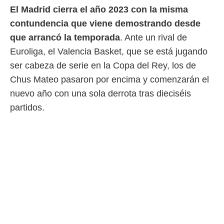
El Madrid cierra el año 2023 con la misma
 mismo.
sultar más
contundencia que viene demostrando desde
 en nuestra
que arrancó la temporada
. Ante un rival de
 Cookies
y
ualquier
Euroliga, el Valencia Basket, que se está jugando
ser cabeza de serie en la Copa del Rey, los de
ento
 botón
Chus Mateo pasaron por encima y comenzarán el
ación de
nuevo año con una sola derrota tras dieciséis
kies
 disponible
partidos.
e nuestra
.
IVAMENTE,
as
 a cookies
 no aceptar
ón de
uedes
uestro sitio