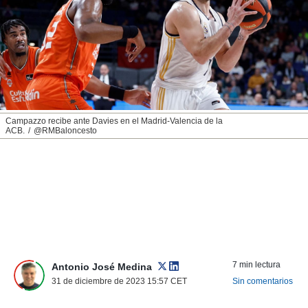
nos permite
ACEPTAR
estra
Y
ara seguir
CONTINUAR
e contenido
stándares
sin coste.
CONFIGURAR
 botón
continuar",
RECHAZAR
Campazzo recibe ante Davies en el Madrid-Valencia de la
der a la
ACB.
@RMBaloncesto
ndo la
 de todas
, ya sean
de nuestros
 nos
 y análisis
tamiento en
b, así como
un perfil
7 min lectura
Antonio José Medina
para
31 de diciembre de 2023 15:57
CET
Sin comentarios
ublicidad y
do en