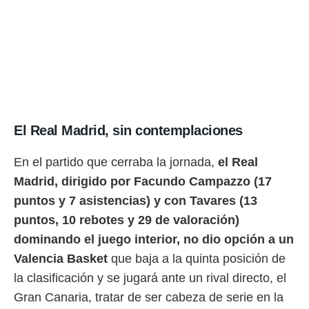
ento u
 de datos
er momento
ic en
o en
 Cookies
en
eb.
El Real Madrid, sin contemplaciones
y
socios
En el partido que cerraba la jornada,
el Real
el
Madrid, dirigido por Facundo Campazzo (17
to de
puntos y 7 asistencias) y con Tavares (13
puntos, 10 rebotes y 29 de valoración)
la
 en un
dominando el juego interior, no dio opción a un
 y/o acceder
Valencia Basket
que baja a la quinta posición de
 de datos
ara
la clasificación y se jugará ante un rival directo, el
 anuncios
Gran Canaria, tratar de ser cabeza de serie en la
ar perfiles