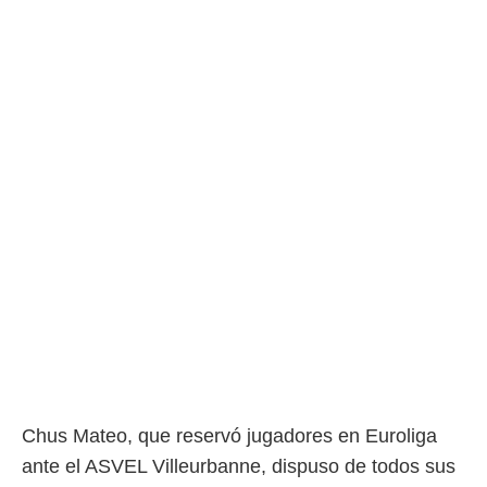
o.
calización
precisa e
ión mediante
, publicidad
dos,
 publicidad
,
ón de
 desarrollo
s.
tros 1199
ios
Chus Mateo, que reservó jugadores en Euroliga
ante el ASVEL Villeurbanne, dispuso de todos sus