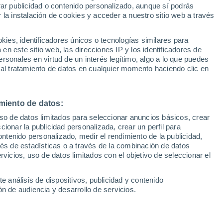
Sel
rar publicidad o contenido personalizado, aunque sí podrás
UEFA Champions League
 la instalación de cookies y acceder a nuestro sitio web a través
Can
Resultados
Clasificacion
Fút
es, identificadores únicos o tecnologías similares para
naza, al fin, los puestos de 'play off' de la
UEFA Europa League
n este sitio web, las direcciones IP y los identificadores de
1ª 
Resultados
Clasificacion
u técnico
rsonales en virtud de un interés legítimo, algo a lo que puedes
 al tratamiento de datos en cualquier momento haciendo clic en
miento de datos:
uso de datos limitados para seleccionar anuncios básicos, crear
ccionar la publicidad personalizada, crear un perfil para
ontenido personalizado, medir el rendimiento de la publicidad,
vés de estadísticas o a través de la combinación de datos
rvicios, uso de datos limitados con el objetivo de seleccionar el
e análisis de dispositivos, publicidad y contenido
n de audiencia y desarrollo de servicios.