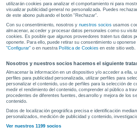
utilizarán cookies para analizar el comportamiento ni para most
responde
visualizar publicidad general no personalizada. Puedes rechazar
de este abono pulsando el botón "Rechazar".
Con su consentimiento, nosotros y
nuestros socios
usamos cooki
El equipo vitoriano gana y ame
almacenar, acceder y procesar datos personales como su visita e
ACB, pero ni así contenta a s
cookies. Es posible que algunos proveedores traten tus datos pe
oponerte. Para ello, puede retirar su consentimiento u oponerse
"Configurar"
o en nuestra
Política de Cookies
en este sitio web.
Nosotros y nuestros socios hacemos el siguiente trata
Almacenar la información en un dispositivo y/o acceder a ella, 
perfiles para publicidad personalizada, utilizar perfiles para sele
personalizar el contenido, uso de perfiles para la selección de c
medir el rendimiento del contenido, comprender al público a tra
procedentes de diferentes fuentes, desarrollo y mejora de los se
contenido.
Datos de localización geográfica precisa e identificación mediant
personalizados, medición de publicidad y contenido, investigació
Ver nuestros 1199 socios