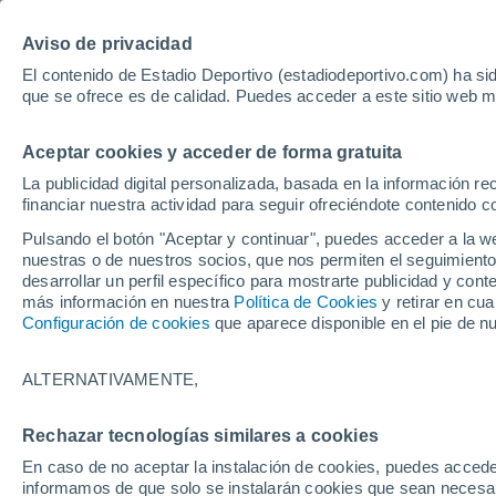
Hoy:
Yan Diomande
Aviso de privacidad
El contenido de Estadio Deportivo (estadiodeportivo.com) ha sid
que se ofrece es de calidad. Puedes acceder a este sitio web m
Laliga EA Sports
Padel
Clasificación
Resultados
Ciclismo
Aceptar cookies y acceder de forma gratuita
UFC
Alavés
Athletic Club de Bilbao
La publicidad digital personalizada, basada en la información r
financiar nuestra actividad para seguir ofreciéndote contenido c
Atlético de Madrid
FC Barcelona
Pulsando el botón "Aceptar y continuar", puedes acceder a la w
Real Betis
Celta de Vigo
nuestras o de nuestros socios, que nos permiten el seguimiento
Deportivo de A Coruña
Elche
desarrollar un perfil específico para mostrarte publicidad y co
más información en nuestra
Política de Cookies
y retirar en cu
Espanyol
Getafe
Configuración de cookies
que aparece disponible en el pie de n
Levante UD
Málaga CF
Osasuna
Racing de Santander
ALTERNATIVAMENTE,
Rayo Vallecano
Real Madrid
Real Sociedad
Sevilla FC
Rechazar tecnologías similares a cookies
HOME
BALONCESTO
ACB
Valencia CF
Villarreal CF
En caso de no aceptar la instalación de cookies, puedes accede
Pablo Laso se pla
informamos de que solo se instalarán cookies que sean necesari