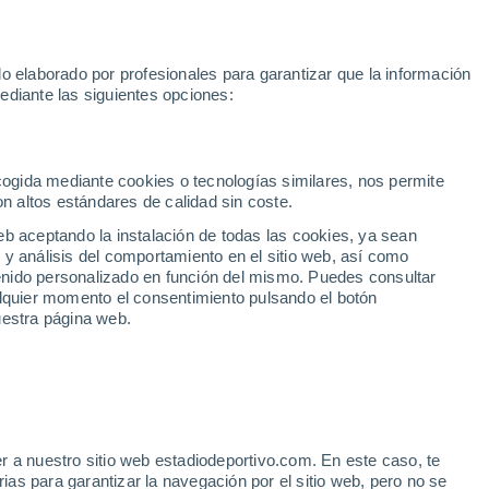
Rafa Jódar
Mundial 2030
Lamine Yamal
Luis de la Fuente
o elaborado por profesionales para garantizar que la información
Fútbol
Motor
Tenis
Baloncest
ediante las siguientes opciones:
Motociclismo
ACB
Portadas
Laliga Hypermotion
Juegos Olímpicos
UEF
Tem
MotoGP
Resultados
Clasificación
Res
Dep
Euroliga
Opinión
Juegos Olímpicos de Invierno
AD Ceuta
Albacete
Cop
ecogida mediante cookies o tecnologías similares, nos permite
on altos estándares de calidad sin coste.
Burgos
Cádiz CF
Res
eb aceptando la instalación de todas las cookies, ya sean
CD Castellón
Celta Fortuna
Mun
 y análisis del comportamiento en el sitio web, así como
Córdoba CF
Eibar
Res
ntenido personalizado en función del mismo. Puedes consultar
alquier momento el consentimiento pulsando el botón
CD Eldense
FC Andorra
Fút
uestra página web.
Girona
Granada CF
Pre
Las Palmas
Leganés
Ser
Mallorca
Oviedo
Fic
Real Sociedad B
Real Valladolid
Sel
Sabadell
Real Sporting
r a nuestro sitio web estadiodeportivo.com. En este caso, te
Mun
nta y el Baskonia
as para garantizar la navegación por el sitio web, pero no se
Tenerife
UD Almería