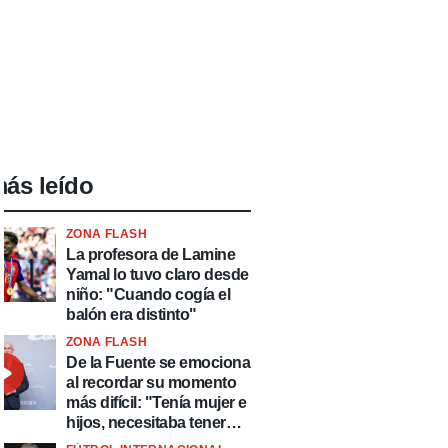
ás leído
ZONA FLASH
La profesora de Lamine
Yamal lo tuvo claro desde
niño: "Cuando cogía el
balón era distinto"
ZONA FLASH
De la Fuente se emociona
al recordar su momento
más difícil: "Tenía mujer e
hijos, necesitaba tener
ingresos y volver al