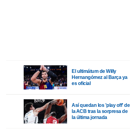
ento u
 de datos
er momento
ic en
o en
 Cookies
en
eb.
y
socios
El ultimátum de Willy
el
Hernangómez al Barça ya
es oficial
to de
la
 en un
Así quedan los 'play off' de
 y/o acceder
la ACB tras la sorpresa de
 de datos
la última jornada
ara
 anuncios
ar perfiles