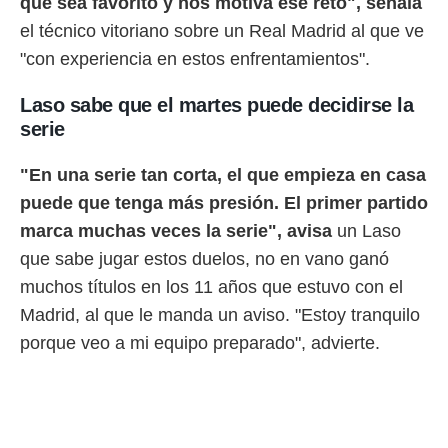
que sea favorito y nos motiva ese reto", señala
 botón
.
el técnico vitoriano sobre un Real Madrid al que ve
"con experiencia en estos enfrentamientos".
nto,
Laso sabe que el martes puede decidirse la
cios
serie
kies,
ores únicos
as similares
"En una serie tan corta, el que empieza en casa
nar,
puede que tenga más presión. El primer partido
rocesar
onales como
marca muchas veces la serie", avisa
un Laso
 este sitio
que sabe jugar estos duelos, no en vano ganó
recciones IP
muchos títulos en los 11 años que estuvo con el
ficadores de
 posible
Madrid, al que le manda un aviso. "Estoy tranquilo
s
porque veo a mi equipo preparado", advierte.
 traten tus
nales en
 interés
go a lo que
nerte. Para
retirar su