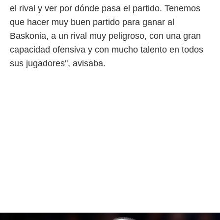
o.
el rival y ver por dónde pasa el partido. Tenemos
que hacer muy buen partido para ganar al
calización
precisa e
Baskonia, a un rival muy peligroso, con una gran
ión mediante
capacidad ofensiva y con mucho talento en todos
, publicidad
sus jugadores", avisaba.
dos,
 publicidad
,
ón de
 desarrollo
s.
tros 1199
ios