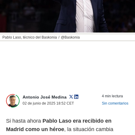
nos permite
ACEPTAR
estra
Y
ara seguir
CONTINUAR
e contenido
stándares
sin coste.
CONFIGURAR
Pablo Laso, técnico del Baskonia
@Baskonia
 botón
continuar",
RECHAZAR
der a la
ndo la
 de todas
, ya sean
de nuestros
 nos
 y análisis
4 min lectura
Antonio José Medina
tamiento en
02 de junio de 2025 18:52
CET
Sin comentarios
b, así como
un perfil
para
Si hasta ahora
Pablo Laso era recibido en
ublicidad y
Madrid como un héroe
, la situación cambia
do en