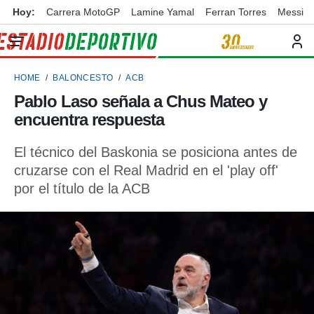
Hoy:
Carrera MotoGP
Lamine Yamal
Ferran Torres
Messi
privacidad
o de
ortivo
HOME
BALONCESTO
ACB
ortivo.com)
borado por
Pablo Laso señala a Chus Mateo y
es para
encuentra respuesta
ue la
 que se
e calidad.
El técnico del Baskonia se posiciona antes de
eder a este
cruzarse con el Real Madrid en el 'play off'
ediante las
por el título de la ACB
opciones:
ookies y
e forma
d digital
ada, basada
mación
ediante
ecnologías