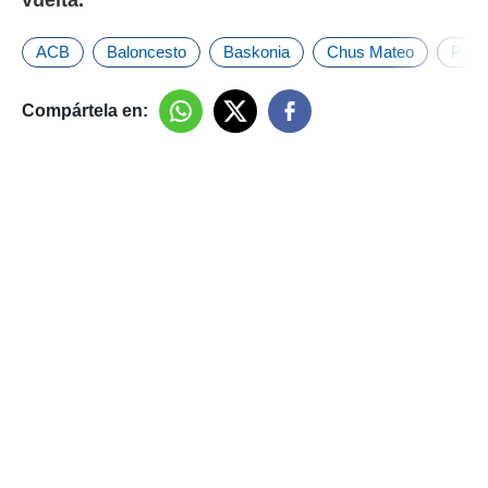
vuelta.
ACB
Baloncesto
Baskonia
Chus Mateo
Pabl
Compártela en: