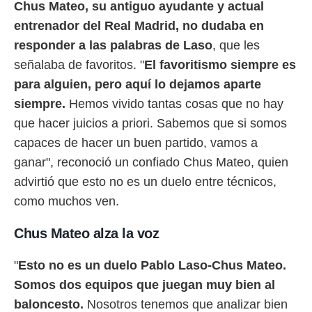
idad
Chus Mateo, su antiguo ayudante y actual
a, utilizar
entrenador del Real Madrid, no dudaba en
a
responder a las palabras de Laso
, que les
 la
señalaba de favoritos. "
El favoritismo siempre es
da, crear un
para alguien, pero aquí lo dejamos aparte
personalizar
o, uso de
siempre.
Hemos vivido tantas cosas que no hay
a la
que hacer juicios a priori. Sabemos que si somos
e contenido
do, medir el
capaces de hacer un buen partido, vamos a
 de la
ganar", reconoció un confiado Chus Mateo, quien
medir el
 del
advirtió que esto no es un duelo entre técnicos,
 comprender
como muchos ven.
 través de
s o a través
nación de
Chus Mateo alza la voz
edentes de
fuentes,
"
Esto no es un duelo Pablo Laso-Chus Mateo.
y mejora de
os, uso de
Somos dos equipos que juegan muy bien al
ados con el
baloncesto.
Nosotros tenemos que analizar bien
 seleccionar