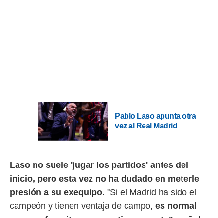
rtivo.com.
o, te
 de que
talarán
e sean
para
a
por el sitio
o se
cookies para
Pablo Laso apunta otra
nto ni para
vez al Real Madrid
licidad o
ado, aunque
sualizar
Laso no suele 'jugar los partidos' antes del
general no
ada. Puedes
inicio, pero esta vez no ha dudado en meterle
 instalación
presión a su exequipo
. "Si el Madrid ha sido el
y acceder a
io web a
campeón y tienen ventaja de campo,
es normal
ste abono