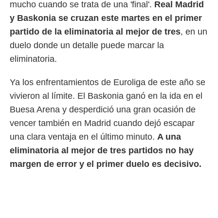
mucho cuando se trata de una 'final'.
Real Madrid
 mismo.
y Baskonia se cruzan este martes en el primer
sultar más
 en nuestra
partido de la eliminatoria al mejor de tres
, en un
 Cookies
y
duelo donde un detalle puede marcar la
ualquier
eliminatoria.
ento
 botón
Ya los enfrentamientos de Euroliga de este año se
ación de
kies
vivieron al límite. El Baskonia ganó en la ida en el
 disponible
Buesa Arena y desperdició una gran ocasión de
e nuestra
.
vencer también en Madrid cuando dejó escapar
una clara ventaja en el último minuto.
A una
IVAMENTE,
eliminatoria al mejor de tres partidos no hay
margen de error y el primer duelo es decisivo.
as
 a cookies
 no aceptar
ón de
uedes
uestro sitio