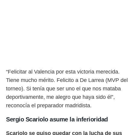
idad
a, utilizar
a
 la
da, crear un
personalizar
o, uso de
a la
e contenido
do, medir el
 de la
medir el
“Felicitar al Valencia por esta victoria merecida.
 del
Tiene mucho mérito. Felicito a De Larrea (MVP del
 comprender
 través de
torneo). Si tenía que ser uno el que nos mataba
s o a través
deportivamente, me alegro que haya sido él”,
nación de
reconocía el preparador madridista.
edentes de
fuentes,
y mejora de
Sergio Scariolo asume la inferioridad
os, uso de
ados con el
Scariolo se quiso quedar con la lucha de sus
 seleccionar