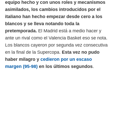
equipo hecho y con unos roles y mecanismos
 mismo.
asimilados, los cambios introducidos por el
sultar más
 en nuestra
italiano han hecho empezar desde cero a los
 Cookies
y
blancos y se lleva notando toda la
ualquier
pretemporada.
El Madrid está a medio hacer y
ento
ante un rival como el Valencia Basket eso se nota.
 botón
ación de
Los blancos cayeron por segunda vez consecutiva
kies
en la final de la Supercopa.
Esta vez no pudo
 disponible
e nuestra
haber milagro y
cedieron por un escaso
.
margen (95-98)
en los últimos segundos
.
IVAMENTE,
as
 a cookies
 no aceptar
ón de
uedes
uestro sitio