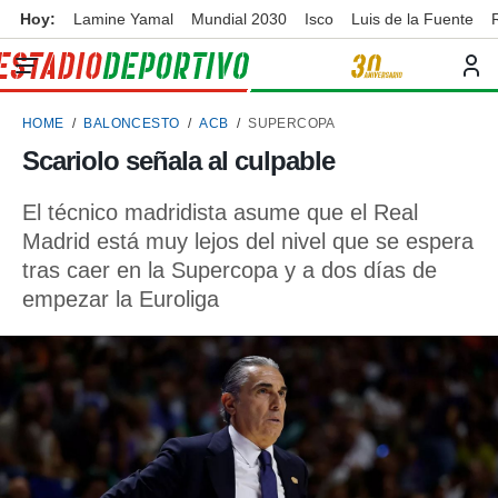
Hoy:
Lamine Yamal
Mundial 2030
Isco
Luis de la Fuente
privacidad
o de
ortivo
HOME
BALONCESTO
ACB
SUPERCOPA
ortivo.com)
borado por
Scariolo señala al culpable
es para
ue la
El técnico madridista asume que el Real
 que se
e calidad.
Madrid está muy lejos del nivel que se espera
eder a este
tras caer en la Supercopa y a dos días de
ediante las
empezar la Euroliga
opciones:
ookies y
e forma
d digital
ada, basada
mación
ediante
ecnologías