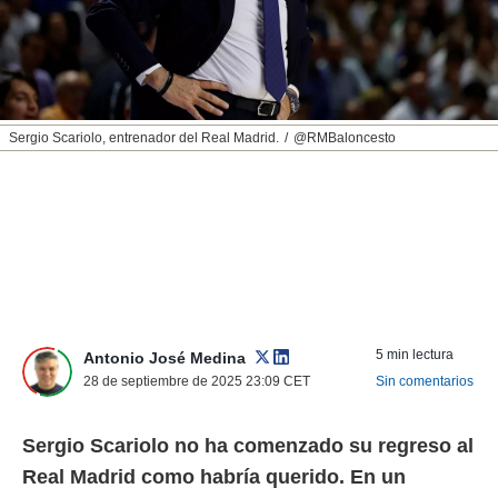
nos permite
ACEPTAR
estra
Y
ara seguir
CONTINUAR
e contenido
stándares
sin coste.
CONFIGURAR
Sergio Scariolo, entrenador del Real Madrid.
@RMBaloncesto
 botón
continuar",
RECHAZAR
der a la
ndo la
 de todas
, ya sean
de nuestros
 nos
 y análisis
5 min lectura
Antonio José Medina
tamiento en
28 de septiembre de 2025 23:09
CET
Sin comentarios
b, así como
un perfil
para
Sergio Scariolo no ha comenzado su regreso al
ublicidad y
Real Madrid como habría querido. En un
do en