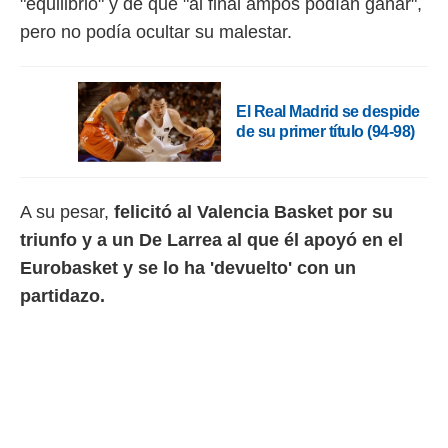
"equilibrio" y de que "al final ampos podían ganar",
 botón
.
pero no podía ocultar su malestar.
nto,
El Real Madrid se despide
cios
de su primer título (94-98)
kies,
ores únicos
as similares
nar,
rocesar
A su pesar,
felicitó al Valencia Basket por su
onales como
triunfo y a un De Larrea al que él apoyó en el
 este sitio
Eurobasket y se lo ha 'devuelto' con un
recciones IP
ficadores de
partidazo.
 posible
s
 traten tus
nales en
 interés
go a lo que
nerte. Para
retirar su