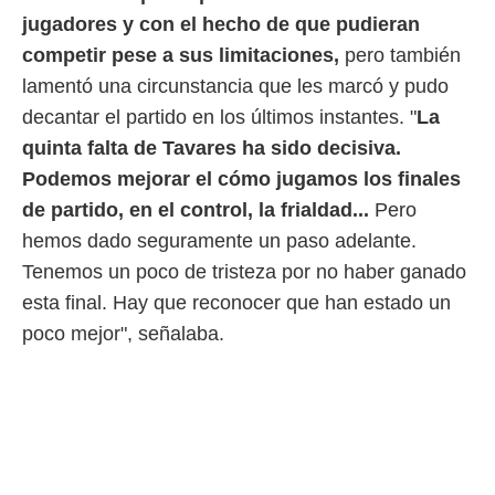
o.
jugadores y con el hecho de que pudieran
calización
competir pese a sus limitaciones,
pero también
precisa e
lamentó una circunstancia que les marcó y pudo
ión mediante
decantar el partido en los últimos instantes. "
La
, publicidad
quinta falta de Tavares ha sido decisiva.
dos,
Podemos mejorar el cómo jugamos los finales
 publicidad
de partido, en el control, la frialdad...
Pero
,
hemos dado seguramente un paso adelante.
ón de
 desarrollo
Tenemos un poco de tristeza por no haber ganado
s.
esta final. Hay que reconocer que han estado un
tros 1199
poco mejor", señalaba.
ios