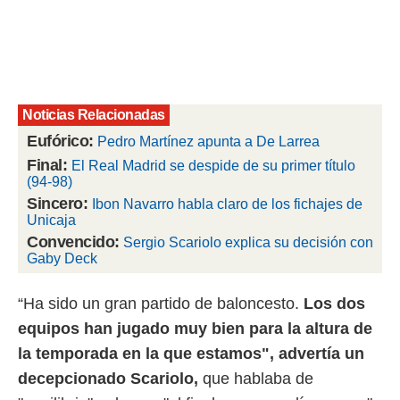
rtivo.com.
o, te
 de que
talarán
e sean
Noticias Relacionadas
para
a
Eufórico:
Pedro Martínez apunta a De Larrea
por el sitio
Final:
El Real Madrid se despide de su primer título
o se
(94-98)
cookies para
Sincero:
Ibon Navarro habla claro de los fichajes de
Unicaja
nto ni para
licidad o
Convencido:
Sergio Scariolo explica su decisión con
Gaby Deck
ado, aunque
sualizar
“Ha sido un gran partido de baloncesto.
Los dos
general no
ada. Puedes
equipos han jugado muy bien para la altura de
 instalación
la temporada en la que estamos", advertía un
y acceder a
io web a
decepcionado Scariolo,
que hablaba de
ste abono