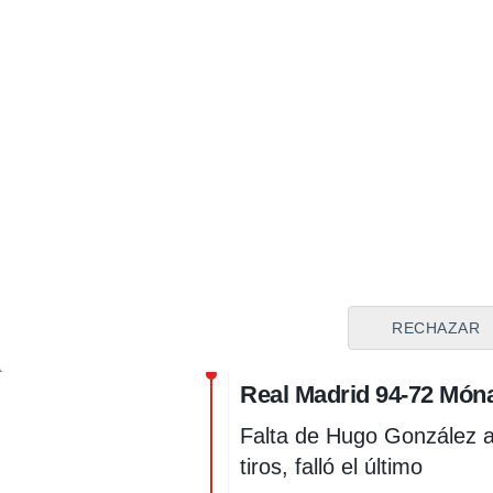
confiando en nuestra
atauqe y si nos pasam
buenas.
Queda un equipo durí
confianza, jugadores f
jugar al límite.
FINAL DE PARTIDO: Rea
RECHAZAR
Real Madrid 94-72 Móna
Falta de Hugo González a 1
tiros, falló el último