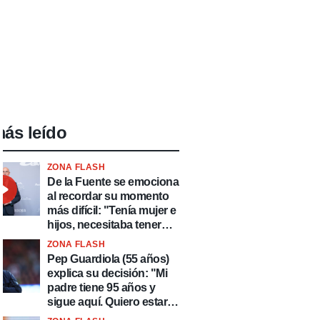
ás leído
ZONA FLASH
De la Fuente se emociona
al recordar su momento
más difícil: "Tenía mujer e
hijos, necesitaba tener
ingresos y volver al
ZONA FLASH
fútbol"
Pep Guardiola (55 años)
explica su decisión: "Mi
padre tiene 95 años y
sigue aquí. Quiero estar
más tiempo con él"