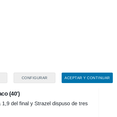
 defensa. Somos muy peligrosos en
os la pelota siempre pasan cosas
simo (Valencia Basket), con mucha
ísicos... los equipos de Pedro te hacen
l Madrid 94-72 Mónaco
CONFIGURAR
ACEPTAR Y CONTINUAR
co (40')
,9 del final y Strazel dispuso de tres