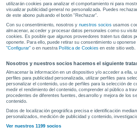
utilizarán cookies para analizar el comportamiento ni para most
en directo del par
visualizar publicidad general no personalizada. Puedes rechazar
de este abono pulsando el botón "Rechazar".
Con su consentimiento, nosotros y
nuestros socios
usamos cooki
Retransmisión en directo del 
almacenar, acceder y procesar datos personales como su visita e
Euroliga 2024-2025 entre el 
cookies. Es posible que algunos proveedores traten tus datos pe
oponerte. Para ello, puede retirar su consentimiento u oponerse
"Configurar"
o en nuestra
Política de Cookies
en este sitio web.
Nosotros y nuestros socios hacemos el siguiente trata
Almacenar la información en un dispositivo y/o acceder a ella, 
perfiles para publicidad personalizada, utilizar perfiles para sele
personalizar el contenido, uso de perfiles para la selección de c
medir el rendimiento del contenido, comprender al público a tra
procedentes de diferentes fuentes, desarrollo y mejora de los se
contenido.
Datos de localización geográfica precisa e identificación mediant
personalizados, medición de publicidad y contenido, investigació
Ver nuestros 1199 socios