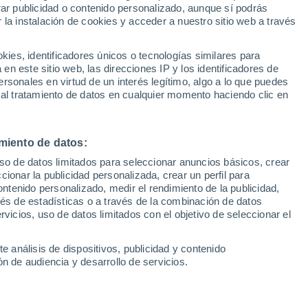
Sel
rar publicidad o contenido personalizado, aunque sí podrás
tido de Euroliga 2024
UEFA Champions League
 la instalación de cookies y acceder a nuestro sitio web a través
Can
Resultados
Clasificacion
Fút
es, identificadores únicos o tecnologías similares para
partido de la decimoséptima jornada de la
UEFA Europa League
n este sitio web, las direcciones IP y los identificadores de
1ª 
Resultados
Clasificacion
Real Madrid y el Mónaco
rsonales en virtud de un interés legítimo, algo a lo que puedes
 al tratamiento de datos en cualquier momento haciendo clic en
miento de datos:
uso de datos limitados para seleccionar anuncios básicos, crear
ccionar la publicidad personalizada, crear un perfil para
ontenido personalizado, medir el rendimiento de la publicidad,
vés de estadísticas o a través de la combinación de datos
rvicios, uso de datos limitados con el objetivo de seleccionar el
e análisis de dispositivos, publicidad y contenido
n de audiencia y desarrollo de servicios.