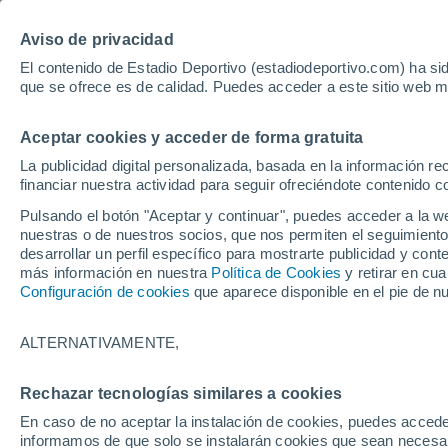
Hoy:
Guardiola
Luis de la Fuen
Aviso de privacidad
El contenido de Estadio Deportivo (estadiodeportivo.com) ha sid
que se ofrece es de calidad. Puedes acceder a este sitio web m
Laliga EA Sports
Padel
Clasificación
Resultados
Ciclismo
Aceptar cookies y acceder de forma gratuita
UFC
Alavés
Athletic Club de Bilbao
La publicidad digital personalizada, basada en la información r
financiar nuestra actividad para seguir ofreciéndote contenido c
Atlético de Madrid
FC Barcelona
Pulsando el botón "Aceptar y continuar", puedes acceder a la w
Real Betis
Celta de Vigo
nuestras o de nuestros socios, que nos permiten el seguimiento
Deportivo de A Coruña
Elche
desarrollar un perfil específico para mostrarte publicidad y co
más información en nuestra
Política de Cookies
y retirar en cu
Espanyol
Getafe
Configuración de cookies
que aparece disponible en el pie de n
Levante UD
Málaga CF
Osasuna
Racing de Santander
ALTERNATIVAMENTE,
Rayo Vallecano
Real Madrid
Real Sociedad
Sevilla FC
Rechazar tecnologías similares a cookies
HOME
BALONCESTO
EUROLIGA
Valencia CF
Villarreal CF
En caso de no aceptar la instalación de cookies, puedes accede
Real Madrid - Món
informamos de que solo se instalarán cookies que sean necesari