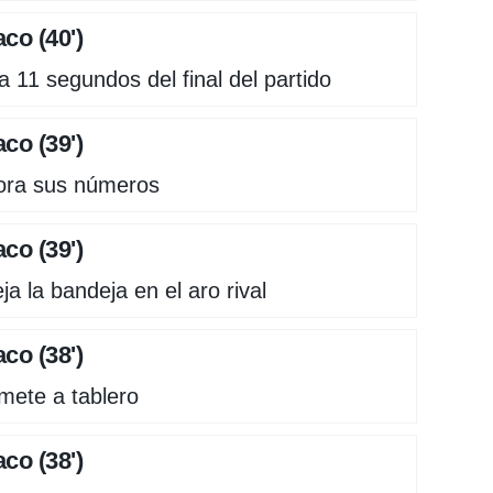
co (40')
a 11 segundos del final del partido
co (39')
jora sus números
co (39')
a la bandeja en el aro rival
co (38')
mete a tablero
co (38')