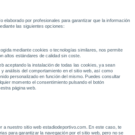
te
Marcos Llorente
Mastantuono
Mundial 2030
Rodri
Rafa 
o elaborado por profesionales para garantizar que la información
Fútbol
Motor
Tenis
Baloncest
ediante las siguientes opciones:
Motociclismo
ACB
Portadas
Laliga Hypermotion
Juegos Olímpicos
UEF
Tem
MotoGP
Resultados
Clasificación
Res
Dep
Euroliga
Opinión
Juegos Olímpicos de Invierno
AD Ceuta
Albacete
Cop
ecogida mediante cookies o tecnologías similares, nos permite
on altos estándares de calidad sin coste.
Burgos
Cádiz CF
Res
eb aceptando la instalación de todas las cookies, ya sean
CD Castellón
Celta Fortuna
Mun
 y análisis del comportamiento en el sitio web, así como
Córdoba CF
Eibar
Res
ntenido personalizado en función del mismo. Puedes consultar
alquier momento el consentimiento pulsando el botón
CD Eldense
FC Andorra
Fút
uestra página web.
Girona
Granada CF
Pre
Las Palmas
Leganés
Ser
Mallorca
Oviedo
Fic
Real Sociedad B
Real Valladolid
Sel
Sabadell
Real Sporting
r a nuestro sitio web estadiodeportivo.com. En este caso, te
Mun
aco, resultado y resumen
as para garantizar la navegación por el sitio web, pero no se
Tenerife
UD Almería