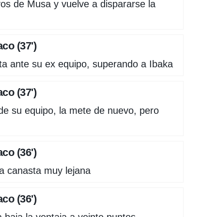
vos de Musa y vuelve a dispararse la
co (37')
ta ante su ex equipo, superando a Ibaka
co (37')
de su equipo, la mete de nuevo, pero
co (36')
a canasta muy lejana
co (36')
 baja la ventaja a veinte puntos