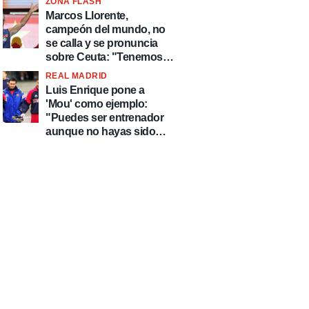
ZONA FLASH
Marcos Llorente,
campeón del mundo, no
se calla y se pronuncia
sobre Ceuta: "Tenemos
que defender nuestro
REAL MADRID
país de delincuentes"
Luis Enrique pone a
'Mou' como ejemplo:
"Puedes ser entrenador
aunque no hayas sido
futbolista y José
Mourinho es uno de los
mejores casos"