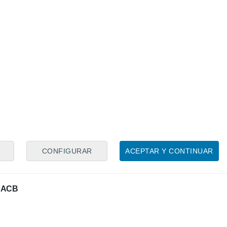
a campanada del mercado
 el Real Madrid
to el Real Madrid 84-86 Olympiacos
CONFIGURAR
ACEPTAR Y CONTINUAR
la ACB