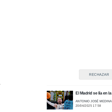
14/06/2025 00:09
El Real Madrid da l
ANTONIO JOSÉ MEDINA
27/05/2025 22:41
Golpe de gracia para
ANTONIO JOSÉ MEDINA
01/05/2025 23:33
Así vivimos en direc
ANTONIO JOSÉ MEDINA
RECHAZAR
01/05/2025 23:30
El Madrid se lía en 
ANTONIO JOSÉ MEDINA
20/04/2025 17:58