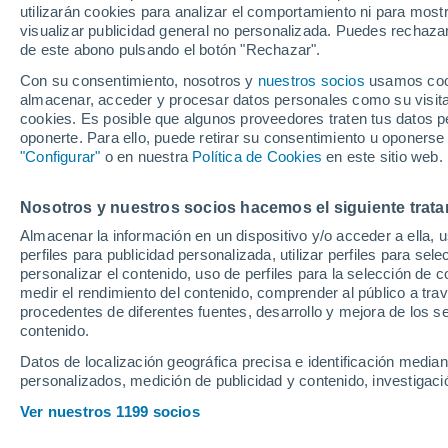
utilizarán cookies para analizar el comportamiento ni para most
visualizar publicidad general no personalizada. Puedes rechazar
de este abono pulsando el botón "Rechazar".
Con su consentimiento, nosotros y
nuestros socios
usamos cooki
almacenar, acceder y procesar datos personales como su visita e
cookies. Es posible que algunos proveedores traten tus datos pe
oponerte. Para ello, puede retirar su consentimiento u oponerse
"Configurar"
o en nuestra
Política de Cookies
en este sitio web.
Nosotros y nuestros socios hacemos el siguiente trata
Almacenar la información en un dispositivo y/o acceder a ella, 
perfiles para publicidad personalizada, utilizar perfiles para sele
personalizar el contenido, uso de perfiles para la selección de c
medir el rendimiento del contenido, comprender al público a tra
procedentes de diferentes fuentes, desarrollo y mejora de los se
contenido.
Datos de localización geográfica precisa e identificación mediant
personalizados, medición de publicidad y contenido, investigació
Dzanan Musa: "El 
Ver nuestros 1199 socios
mundo comparado