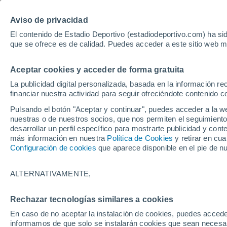
Hoy:
Yan Diomande
Aviso de privacidad
El contenido de Estadio Deportivo (estadiodeportivo.com) ha sid
que se ofrece es de calidad. Puedes acceder a este sitio web m
Laliga EA Sports
Padel
Clasificación
Resultados
Ciclismo
Aceptar cookies y acceder de forma gratuita
UFC
Alavés
Athletic Club de Bilbao
La publicidad digital personalizada, basada en la información r
financiar nuestra actividad para seguir ofreciéndote contenido c
Atlético de Madrid
FC Barcelona
Pulsando el botón "Aceptar y continuar", puedes acceder a la w
Real Betis
Celta de Vigo
nuestras o de nuestros socios, que nos permiten el seguimiento
Deportivo de A Coruña
Elche
desarrollar un perfil específico para mostrarte publicidad y co
más información en nuestra
Política de Cookies
y retirar en cu
Espanyol
Getafe
Configuración de cookies
que aparece disponible en el pie de n
Levante UD
Málaga CF
Osasuna
Racing de Santander
ALTERNATIVAMENTE,
Rayo Vallecano
Real Madrid
Real Sociedad
Sevilla FC
Dzanan Musa
Rechazar tecnologías similares a cookies
Valencia CF
Villarreal CF
En caso de no aceptar la instalación de cookies, puedes accede
informamos de que solo se instalarán cookies que sean necesari