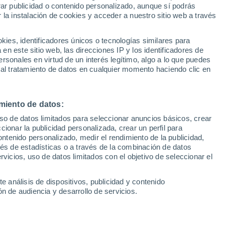
Sel
rar publicidad o contenido personalizado, aunque sí podrás
UEFA Champions League
 la instalación de cookies y acceder a nuestro sitio web a través
Can
Resultados
Clasificacion
Fút
es, identificadores únicos o tecnologías similares para
UEFA Europa League
n este sitio web, las direcciones IP y los identificadores de
1ª 
Resultados
Clasificacion
rsonales en virtud de un interés legítimo, algo a lo que puedes
 al tratamiento de datos en cualquier momento haciendo clic en
miento de datos:
uso de datos limitados para seleccionar anuncios básicos, crear
ccionar la publicidad personalizada, crear un perfil para
ontenido personalizado, medir el rendimiento de la publicidad,
vés de estadísticas o a través de la combinación de datos
rvicios, uso de datos limitados con el objetivo de seleccionar el
e análisis de dispositivos, publicidad y contenido
n de audiencia y desarrollo de servicios.
Real Madrid es otro
 con otros equipos"