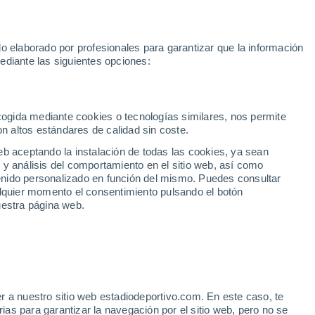
Rafa Jódar
Mundial 2030
Lamine Yamal
Luis de la Fuente
o elaborado por profesionales para garantizar que la información
Fútbol
Motor
Tenis
Baloncest
ediante las siguientes opciones:
Motociclismo
ACB
Portadas
Laliga Hypermotion
Juegos Olímpicos
UEF
Tem
MotoGP
Resultados
Clasificación
Res
Dep
Euroliga
Opinión
Juegos Olímpicos de Invierno
AD Ceuta
Albacete
Cop
ecogida mediante cookies o tecnologías similares, nos permite
on altos estándares de calidad sin coste.
Burgos
Cádiz CF
Res
eb aceptando la instalación de todas las cookies, ya sean
CD Castellón
Celta Fortuna
Mun
 y análisis del comportamiento en el sitio web, así como
Córdoba CF
Eibar
Res
ntenido personalizado en función del mismo. Puedes consultar
alquier momento el consentimiento pulsando el botón
CD Eldense
FC Andorra
Fút
uestra página web.
Girona
Granada CF
Pre
Las Palmas
Leganés
Ser
Mallorca
Oviedo
Fic
Real Sociedad B
Real Valladolid
Sel
Sabadell
Real Sporting
r a nuestro sitio web estadiodeportivo.com. En este caso, te
Mun
as para garantizar la navegación por el sitio web, pero no se
Tenerife
UD Almería