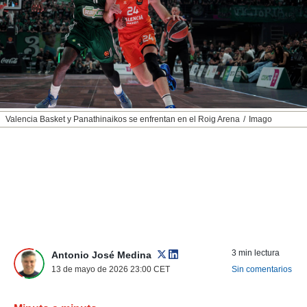
nos permite
ACEPTAR
estra
Y
ara seguir
CONTINUAR
e contenido
stándares
sin coste.
CONFIGURAR
 botón
continuar",
RECHAZAR
Valencia Basket y Panathinaikos se enfrentan en el Roig Arena
Imago
der a la
ndo la
 de todas
, ya sean
de nuestros
 nos
 y análisis
tamiento en
b, así como
3 min lectura
un perfil
Antonio José Medina
para
13 de mayo de 2026 23:00
CET
Sin comentarios
ublicidad y
do en