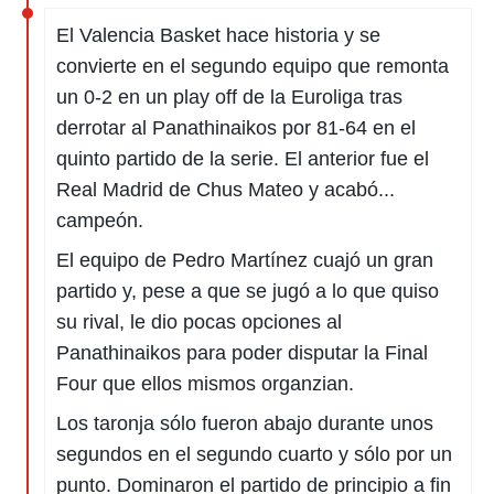
El Valencia Basket hace historia y se
rtivo.com.
o, te
convierte en el segundo equipo que remonta
 de que
un 0-2 en un play off de la Euroliga tras
talarán
e sean
derrotar al Panathinaikos por 81-64 en el
para
quinto partido de la serie. El anterior fue el
a
por el sitio
Real Madrid de Chus Mateo y acabó...
o se
campeón.
cookies para
El equipo de Pedro Martínez cuajó un gran
nto ni para
partido y, pese a que se jugó a lo que quiso
licidad o
su rival, le dio pocas opciones al
ado, aunque
Panathinaikos para poder disputar la Final
sualizar
general no
Four que ellos mismos organzian.
ada. Puedes
 instalación
Los taronja sólo fueron abajo durante unos
y acceder a
segundos en el segundo cuarto y sólo por un
io web a
ste abono
punto. Dominaron el partido de principio a fin