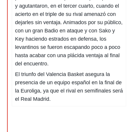
 botón
y agutantaron, en el tercer cuarto, cuando el
.
acierto en el triple de su rival amenazó con
dejarles sin ventaja. Animados por su público,
nto,
con un gran Badio en ataque y con Sako y
cios
Key haciendo estrados en defensa, los
kies,
ores únicos
levantinos se fueron escapando poco a poco
as similares
hasta acabar con una plácida ventaja al final
nar,
rocesar
del encuentro.
onales como
 este sitio
El triunfo del Valencia Basket asegura la
recciones IP
presencia de un equipo español en la final de
ficadores de
 posible
la Euroliga, ya que el rival en semifinales será
s
el Real Madrid.
 traten tus
nales en
 interés
go a lo que
nerte. Para
retirar su