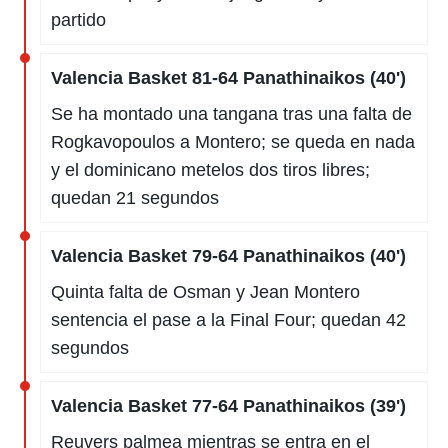
idad
partido
a, utilizar
a
 la
Valencia Basket 81-64 Panathinaikos (40')
da, crear un
Se ha montado una tangana tras una falta de
personalizar
o, uso de
Rogkavopoulos a Montero; se queda en nada
a la
y el dominicano metelos dos tiros libres;
e contenido
do, medir el
quedan 21 segundos
 de la
medir el
 del
Valencia Basket 79-64 Panathinaikos (40')
 comprender
Quinta falta de Osman y Jean Montero
 través de
s o a través
sentencia el pase a la Final Four; quedan 42
nación de
segundos
edentes de
fuentes,
y mejora de
Valencia Basket 77-64 Panathinaikos (39')
os, uso de
ados con el
Reuvers palmea mientras se entra en el
 seleccionar