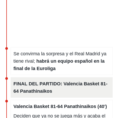
ento u
 de datos
er momento
ic en
o en
 Cookies
en
eb.
y
Se convirma la sorpresa y el Real Madrid ya
socios
tiene rival;
habrá un equipo español en la
el
final de la Euroliga
to de
FINAL DEL PARTIDO:
Valencia Basket 81-
la
 en un
64 Panathinaikos
 y/o acceder
 de datos
ara
Valencia Basket 81-64 Panathinaikos (40')
 anuncios
ar perfiles
Deciden que ya no se juega más y acaba el