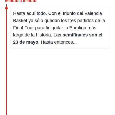
Minuto a minuto
 mismo.
sultar más
Hasta aquí todo. Con el triunfo del Valencia
 en nuestra
 Cookies
y
Basket ya sólo quedan los tres partidos de la
ualquier
Final Four para finiquitar la Euroliga más
ento
larga de la historia.
Las semifinales son el
 botón
23 de mayo
. Hasta entonces...
ación de
kies
 disponible
e nuestra
.
IVAMENTE,
as
 a cookies
 no aceptar
ón de
uedes
uestro sitio