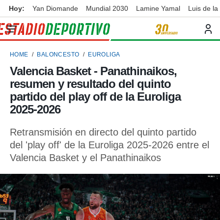
Hoy:
Yan Diomande
Mundial 2030
Lamine Yamal
Luis de la
privacidad
o de
ortivo
HOME
BALONCESTO
EUROLIGA
ortivo.com)
borado por
Valencia Basket - Panathinaikos,
es para
resumen y resultado del quinto
ue la
 que se
partido del play off de la Euroliga
e calidad.
2025-2026
eder a este
ediante las
Retransmisión en directo del quinto partido
opciones:
del 'play off' de la Euroliga 2025-2026 entre el
ookies y
Valencia Basket y el Panathinaikos
e forma
d digital
ada, basada
mación
ediante
ecnologías