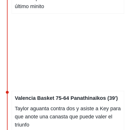
o.
último minito
calización
precisa e
ión mediante
, publicidad
dos,
 publicidad
,
ón de
 desarrollo
s.
tros 1199
ios
Valencia Basket 75-64 Panathinaikos (39')
Taylor aguanta contra dos y asiste a Key para
que anote una canasta que puede valer el
triunfo